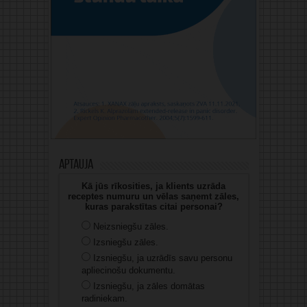
Aptauja
Kā jūs rīkosities, ja klients uzrāda
receptes numuru un vēlas saņemt zāles,
kuras parakstītas citai personai?
Neizsniegšu zāles.
Izsniegšu zāles.
Izsniegšu, ja uzrādīs savu personu
apliecinošu dokumentu.
Izsniegšu, ja zāles domātas
radiniekam.