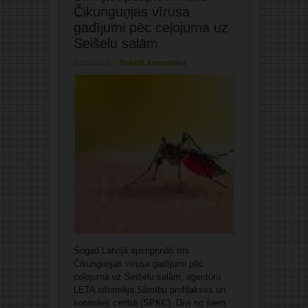
Čikunguņjas vīrusa
gadījumi pēc ceļojuma uz
Seišelu salām
03/03/2026
Rakstīt komentāru
Šogad Latvijā apstiprināti trīs
Čikunguņjas vīrusa gadījumi pēc
ceļojuma uz Seišelu salām, aģentūru
LETA informēja Slimību profilakses un
kontroles centrā (SPKC). Divi no šiem