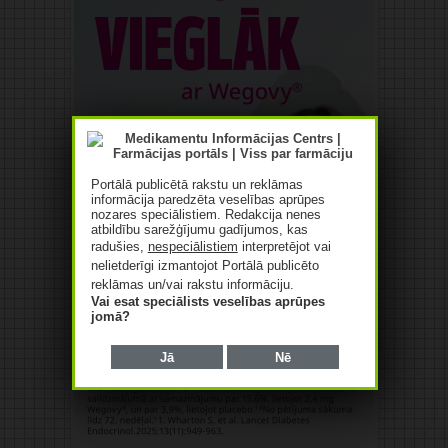
Portālā publicētā rakstu un reklāmas
informācija paredzēta veselības aprūpes
nozares speciālistiem. Redakcija nenes
atbildību sarežģījumu gadījumos, kas
radušies,
nespeciālistiem
interpretējot vai
nelietderīgi izmantojot Portālā publicēto
reklāmas un/vai rakstu informāciju.
Vai esat speciālists veselības aprūpes
jomā?
Jā
Nē