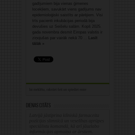
gadījumiem bija vienas ģimenes
locekļiem, savukārt viens gadījums nav
epidemioloģiski saistīts ar pārējiem. Visi
trīs pacienti inkubācijas periodā bija
devušies uz Seišelu salām. Kopš 2025.
gada novembra desmit Eiropas valstis ir
ziņojušas par vairāk nekā 70 ...
Lasīt
tālāk »
Dienas citāts
Latvijā jāstiprina klīniskā farmaceita
pozīcijas slimnīcā un veselības aprūpes
speciālistu komandā, kā arī jāuzlabo
informācijas apmaiņa ar ārstiem.