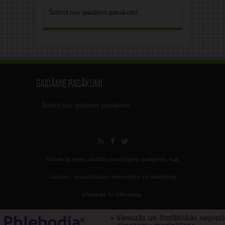
Šobrīd nav gaidāmo pasākumi.
Gaidāmie pasākumi
Šobrīd nav gaidāmo pasākumi.
Redakcija nenes atbildību sarežģījumu gadījumos, kas
radušies, nespeciālistiem interpretējot vai nelietderīgi
izmantojot šo informāciju.