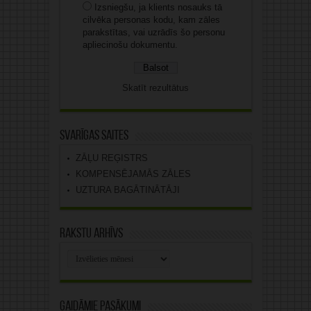
Izsniegšu, ja klients nosauks tā
cilvēka personas kodu, kam zāles
parakstītas, vai uzrādīs šo personu
apliecinošu dokumentu.
Skatīt rezultātus
Svarīgas saites
ZĀĻU REĢISTRS
KOMPENSĒJAMĀS ZĀLES
UZTURA BAGĀTINĀTĀJI
Rakstu arhīvs
Rakstu
arhīvs
Gaidāmie pasākumi