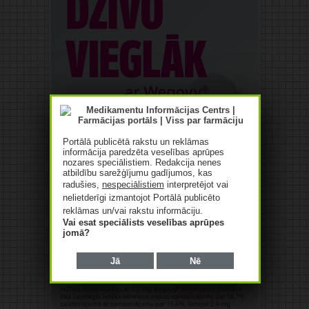
Portālā publicētā rakstu un reklāmas
informācija paredzēta veselības aprūpes
nozares speciālistiem. Redakcija nenes
atbildību sarežģījumu gadījumos, kas
radušies,
nespeciālistiem
interpretējot vai
nelietderīgi izmantojot Portālā publicēto
reklāmas un/vai rakstu informāciju.
Vai esat speciālists veselības aprūpes
jomā?
Jā
Nē