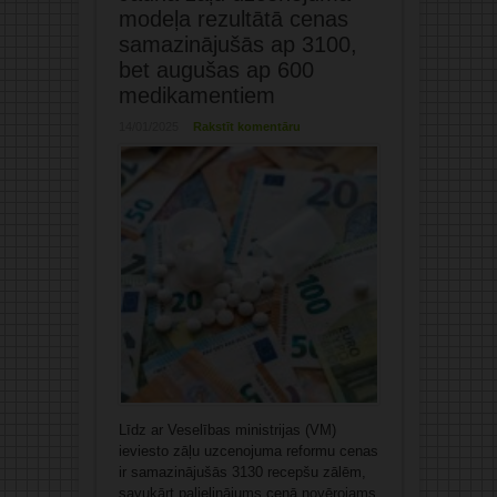
modeļa rezultātā cenas
samazinājušās ap 3100,
bet augušas ap 600
medikamentiem
14/01/2025
Rakstīt komentāru
Līdz ar Veselības ministrijas (VM)
ieviesto zāļu uzcenojuma reformu cenas
ir samazinājušās 3130 recepšu zālēm,
savukārt palielinājums cenā novērojams