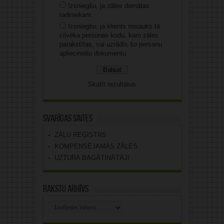
Izsniegšu, ja zāles domātas
radiniekam.
Izsniegšu, ja klients nosauks tā
cilvēka personas kodu, kam zāles
parakstītas, vai uzrādīs šo personu
apliecinošu dokumentu.
Skatīt rezultātus
Svarīgas saites
ZĀĻU REĢISTRS
KOMPENSĒJAMĀS ZĀLES
UZTURA BAGĀTINĀTĀJI
Rakstu arhīvs
Rakstu
arhīvs