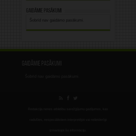
Gaidāmie pasākumi
Šobrīd nav gaidāmo pasākumi.
Gaidāmie pasākumi
Šobrīd nav gaidāmo pasākumi.
Redakcija nenes atbildību sarežģījumu gadījumos, kas
radušies, nespeciālistiem interpretējot vai nelietderīgi
izmantojot šo informāciju.