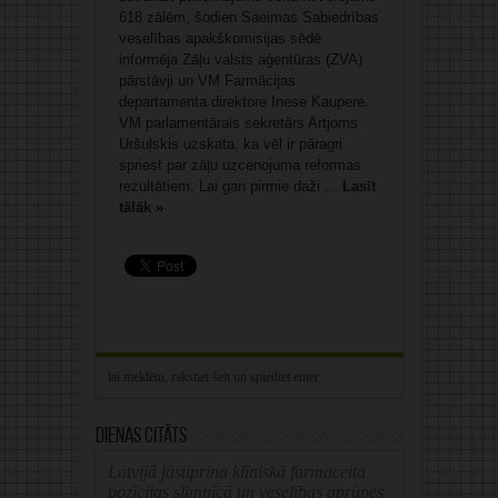
618 zālēm, šodien Saeimas Sabiedrības
veselības apakškomisijas sēdē
informēja Zāļu valsts aģentūras (ZVA)
pārstāvji un VM Farmācijas
departamenta direktore Inese Kaupere.
VM parlamentārais sekretārs Artjoms
Uršuļskis uzskata, ka vēl ir pāragri
spriest par zāļu uzcenojuma reformas
rezultātiem. Lai gan pirmie daži ...
Lasīt
tālāk »
Dienas citāts
Latvijā jāstiprina klīniskā farmaceita
pozīcijas slimnīcā un veselības aprūpes