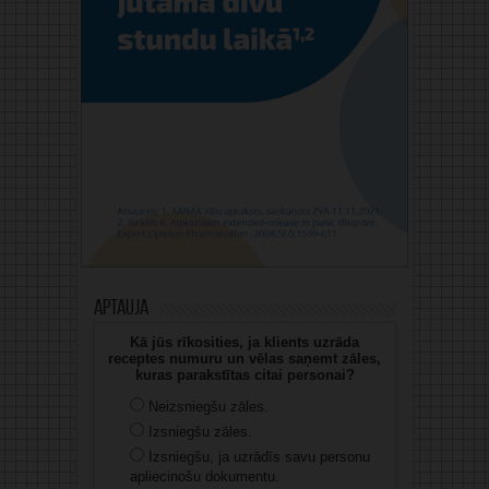
Aptauja
Kā jūs rīkosities, ja klients uzrāda
receptes numuru un vēlas saņemt zāles,
kuras parakstītas citai personai?
Neizsniegšu zāles.
Izsniegšu zāles.
Izsniegšu, ja uzrādīs savu personu
apliecinošu dokumentu.