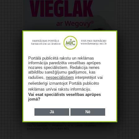
Portālā publicētā rakstu un reklāmas
informācija paredzēta veselības aprūpes
nozares speciālistiem. Redakcija nenes
atbildību sarežģījumu gadījumos, kas
radušies,
nespeciālistiem
interpretējot vai
nelietderīgi izmantojot Portālā publicēto
reklāmas un/vai rakstu informāciju.
Vai esat speciālists veselības aprūpes
jomā?
Jā
Nē