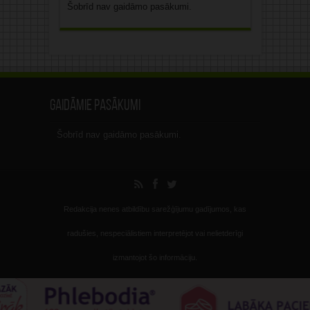
Šobrīd nav gaidāmo pasākumi.
Gaidāmie pasākumi
Šobrīd nav gaidāmo pasākumi.
Redakcija nenes atbildību sarežģījumu gadījumos, kas
radušies, nespeciālistiem interpretējot vai nelietderīgi
izmantojot šo informāciju.