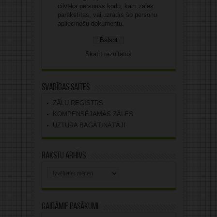
cilvēka personas kodu, kam zāles
parakstītas, vai uzrādīs šo personu
apliecinošu dokumentu.
Skatīt rezultātus
Svarīgas saites
ZĀĻU REĢISTRS
KOMPENSĒJAMĀS ZĀLES
UZTURA BAGĀTINĀTĀJI
Rakstu arhīvs
Rakstu
arhīvs
Gaidāmie pasākumi