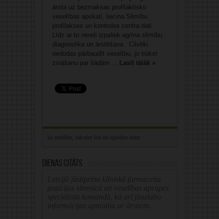
ārsta uz bezmaksas profilaktisko
veselības apskati, liecina Slimību
profilakses un kontroles centra dati.
Līdz ar to nereti izpaliek agrīna slimību
diagnostika un ārstēšana. Cilvēki
nedodas pārbaudīt veselību, jo trūkst
zināšanu par šādām ...
Lasīt tālāk »
Dienas citāts
Latvijā jāstiprina klīniskā farmaceita
pozīcijas slimnīcā un veselības aprūpes
speciālistu komandā, kā arī jāuzlabo
informācijas apmaiņa ar ārstiem.