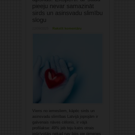
pieeju nevar samazināt
sirds un asinsvadu slimību
slogu
22/09/2025
Rakstīt komentāru
Viens no iemesliem, kāpēc sirds un
asinsvadu slimības Latvijā joprojām ir
galvenais nāves cēlonis, ir vājā
profilakse: 49% jeb teju katrs otrais
iedzīvotājs nekad nav bijis pie ģimenes