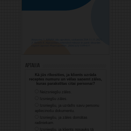
Aptauja
Kā jūs rīkosities, ja klients uzrāda
receptes numuru un vēlas saņemt zāles,
kuras parakstītas citai personai?
Neizsniegšu zāles.
Izsniegšu zāles.
Izsniegšu, ja uzrādīs savu personu
apliecinošu dokumentu.
Izsniegšu, ja zāles domātas
radiniekam.
Izsniegšu, ja klients nosauks tā