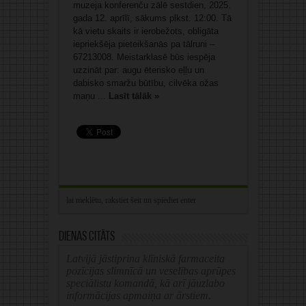
muzeja konferenču zālē sestdien, 2025.
gada 12. aprīlī, sākums plkst. 12:00. Tā
kā vietu skaits ir ierobežots, obligāta
iepriekšēja pieteikšanās pa tālruni –
67213008. Meistarklasē būs iespēja
uzzināt par: augu ēterisko eļļu un
dabisko smaržu būtību, cilvēka ožas
maņu ...
Lasīt tālāk »
Dienas citāts
Latvijā jāstiprina klīniskā farmaceita
pozīcijas slimnīcā un veselības aprūpes
speciālistu komandā, kā arī jāuzlabo
informācijas apmaiņa ar ārstiem.