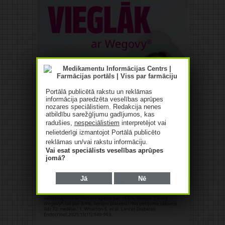
Portālā publicētā rakstu un reklāmas
informācija paredzēta veselības aprūpes
nozares speciālistiem. Redakcija nenes
atbildību sarežģījumu gadījumos, kas
radušies,
nespeciālistiem
interpretējot vai
nelietderīgi izmantojot Portālā publicēto
reklāmas un/vai rakstu informāciju.
Vai esat speciālists veselības aprūpes
jomā?
Jā
Nē