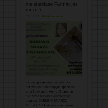
meistarklase Farmācijas
muzejā
07/04/2025
Rakstīt komentāru
Farmācijas muzejs, sadarbībā ar
holistiskās aromterapijas speciālisti,
smaržu eksperti Agritu Jērumu un
“Smaržas burvības aromterapija”,
organizē DABISKO SMARŽU
MEISTARKLASI, kas norisināsies