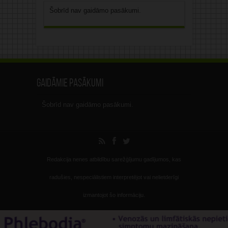
Šobrīd nav gaidāmo pasākumi.
Gaidāmie pasākumi
Šobrīd nav gaidāmo pasākumi.
Redakcija nenes atbildību sarežģījumu gadījumos, kas
radušies, nespeciālistiem interpretējot vai nelietderīgi
izmantojot šo informāciju.