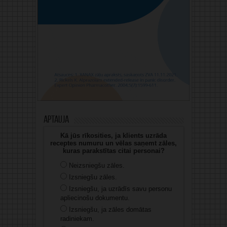
Aptauja
Kā jūs rīkosities, ja klients uzrāda
receptes numuru un vēlas saņemt zāles,
kuras parakstītas citai personai?
Neizsniegšu zāles.
Izsniegšu zāles.
Izsniegšu, ja uzrādīs savu personu
apliecinošu dokumentu.
Izsniegšu, ja zāles domātas
radiniekam.