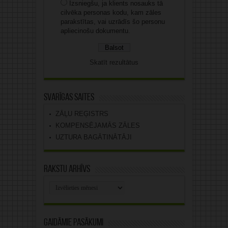
Izsniegšu, ja klients nosauks tā
cilvēka personas kodu, kam zāles
parakstītas, vai uzrādīs šo personu
apliecinošu dokumentu.
Skatīt rezultātus
Svarīgas saites
ZĀĻU REĢISTRS
KOMPENSĒJAMĀS ZĀLES
UZTURA BAGĀTINĀTĀJI
Rakstu arhīvs
Rakstu
arhīvs
Gaidāmie pasākumi