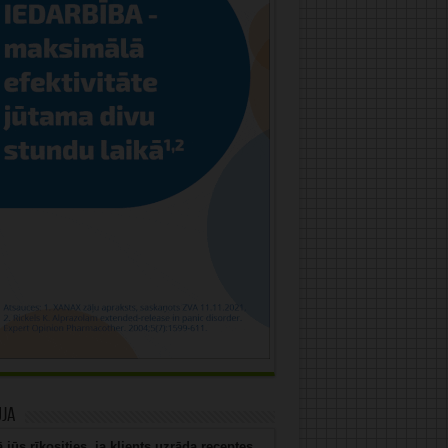
uja
 jūs rīkosities, ja klients uzrāda receptes