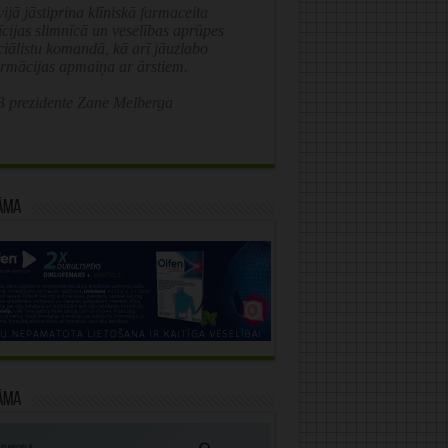
ijā jāstiprina klīniskā farmaceita
īcijas slimnīcā un veselības aprūpes
ciālistu komandā, kā arī jāuzlabo
ormācijas apmaiņa ar ārstiem.
 prezidente Zane Melberga
āma
āma