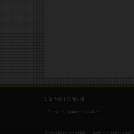
Gaidāmie pasākumi
Šobrīd nav gaidāmo pasākumi.
Redakcija nenes atbildību sarežģījumu gadījumos, ka