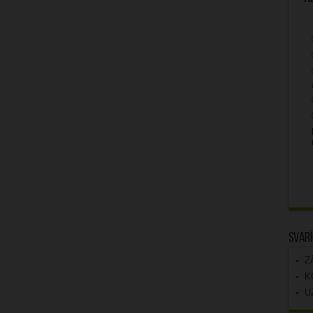
Svarī
Z
K
U