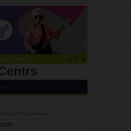
 zāļu saraksts
ksts
s citāts