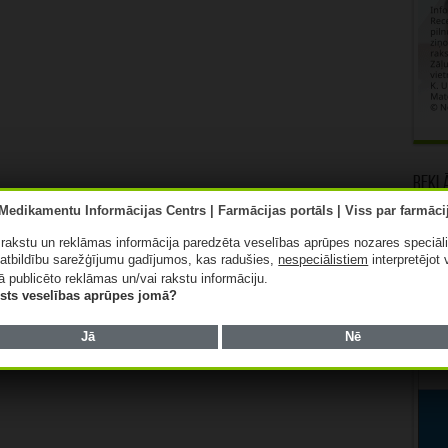
Rekl
ā rakstu un reklāmas informācija paredzēta veselības aprūpes nozares speciāl
atbildību sarežģījumu gadījumos, kas radušies,
nespeciālistiem
interpretējot 
ā publicēto reklāmas un/vai rakstu informāciju.
lists veselības aprūpes jomā?
Jā
Nē