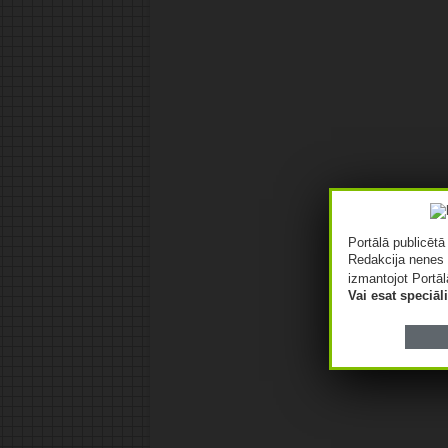
Portālā publicēt
Redakcija nenes 
izmantojot Portāl
Vai esat speciā