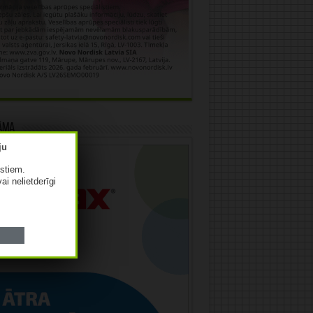
āma
istiem.
vai nelietderīgi