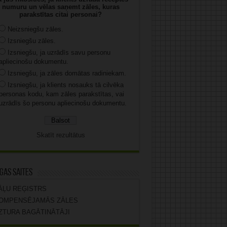
numuru un vēlas saņemt zāles, kuras
parakstītas citai personai?
Neizsniegšu zāles.
Izsniegšu zāles.
Izsniegšu, ja uzrādīs savu personu
apliecinošu dokumentu.
Izsniegšu, ja zāles domātas radiniekam.
Izsniegšu, ja klients nosauks tā cilvēka
personas kodu, kam zāles parakstītas, vai
uzrādīs šo personu apliecinošu dokumentu.
Skatīt rezultātus
gas saites
ĀĻU REĢISTRS
OMPENSĒJAMĀS ZĀLES
ZTURA BAGĀTINĀTĀJI