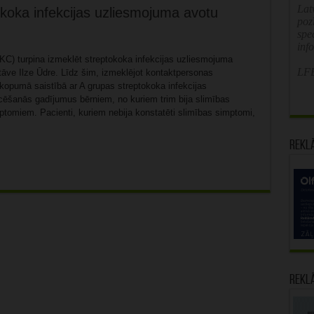
Latv
koka infekcijas uzliesmojuma avotu
poz
spe
inf
PKC) turpina izmeklēt streptokoka infekcijas uzliesmojuma
LFB
āve Ilze Ūdre. Līdz šim, izmeklējot kontaktpersonas
kopumā saistībā ar A grupas streptokoka infekcijas
cēšanās gadījumus bērniem, no kuriem trim bija slimības
mptomiem. Pacienti, kuriem nebija konstatēti slimības simptomi,
Rekl
Rekl