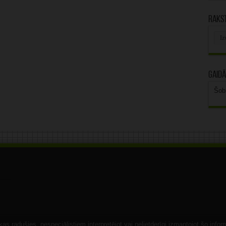
Rakst
Rak
arhī
Gaidā
Šob
s radušies, nespeciālistiem interpretējot vai nelietderīgi izmantojot šo infor