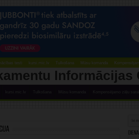
ācības testi
kursi.mic.lv
Tulkošana
Mūsu komanda
Kompensējamo
kursi.mic.lv
Tulkošana
Mūsu komanda
Kompensējamo zāļu sara
cija
Diena