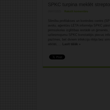
SPKC turpina meklēt strepto
09/07/2025
Rakstīt komentāru
Slimību profilakses un kontroles centrs (S
avotu, aģentūru LETA informēja SPKC pārst
pirmsskolas izglītības iestādē un ģimenēs, 
uzliesmojumu SPKC konstatējis piecus infi
pazīmes, bet diviem infekcija ritēja bez si
atklāti, ...
Lasīt tālāk »