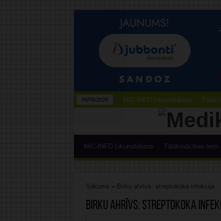
MIC-INFO Likumdošana
Tālākm
09/08/2026
MIC-INFO Likumdošana
Tālākmācības testi
Sākums
»
Birku ahrīvs: streptokoka infekcija
Birku ahrīvs:
streptokoka infek