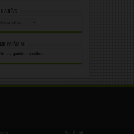
u arhīvs
stu
vs
mie pasākumi
rīd nav gaidāmo pasākumi.
māciju.