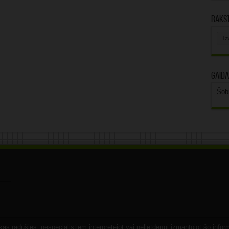
Rakst
Rak
arhī
Gaidā
Šob
s radušies, nespeciālistiem interpretējot vai nelietderīgi izmantojot šo infor