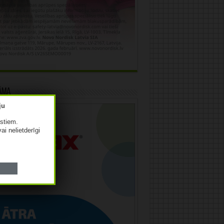
āma
istiem.
vai nelietderīgi