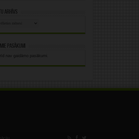
u arhīvs
stu
vs
mie pasākumi
rīd nav gaidāmo pasākumi.
māciju.