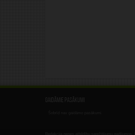
Gaidāmie pasākumi
Šobrīd nav gaidāmo pasākumi.
Redakcija nenes atbildību sarežģījumu gadījumos, ka