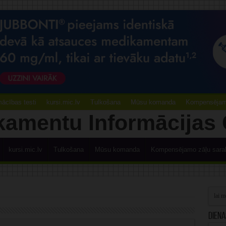
ācības testi
kursi.mic.lv
Tulkošana
Mūsu komanda
Kompensējamo
kursi.mic.lv
Tulkošana
Mūsu komanda
Kompensējamo zāļu sara
Diena