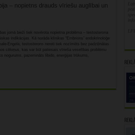
Latv
ija – nopietns drauds vīriešu auglībai un
poz
spe
inf
LFB
bas jomā bieži tiek novērota nopietna problēma – testosterona
iskas indikācijas. Kā norāda klīnikas “Embrions” endokrinoloģe
male-Engela, testosterons nereti tiek nozīmēts bez padziļinātas
os cēloņus, kas var būt patiesais vīrieša veselības problēmu
s nogurums, pazemināts libido, enerģijas trūkums,
Rekl
Rekl