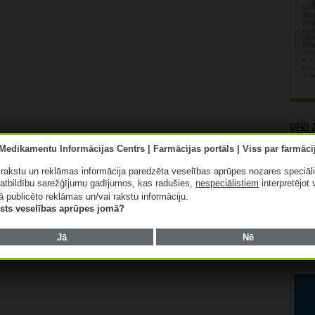
Rekl
ā rakstu un reklāmas informācija paredzēta veselības aprūpes nozares speciāl
atbildību sarežģījumu gadījumos, kas radušies,
nespeciālistiem
interpretējot 
ā publicēto reklāmas un/vai rakstu informāciju.
lists veselības aprūpes jomā?
Jā
Nē