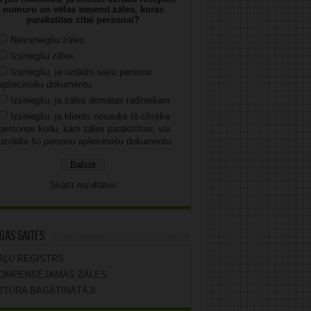
numuru un vēlas saņemt zāles, kuras
parakstītas citai personai?
Neizsniegšu zāles.
Izsniegšu zāles.
Izsniegšu, ja uzrādīs savu personu
apliecinošu dokumentu.
Izsniegšu, ja zāles domātas radiniekam.
Izsniegšu, ja klients nosauks tā cilvēka
personas kodu, kam zāles parakstītas, vai
uzrādīs šo personu apliecinošu dokumentu.
Skatīt rezultātus
gas saites
ĀĻU REĢISTRS
OMPENSĒJAMĀS ZĀLES
ZTURA BAGĀTINĀTĀJI