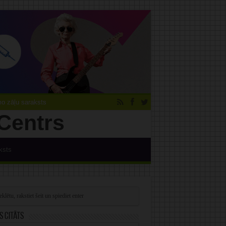
 zāļu saraksts
ksts
s citāts