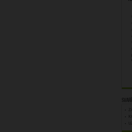
Svarī
Z
K
U