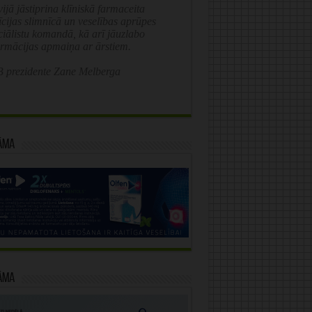
ijā jāstiprina klīniskā farmaceita
īcijas slimnīcā un veselības aprūpes
ciālistu komandā, kā arī jāuzlabo
ormācijas apmaiņa ar ārstiem.
 prezidente Zane Melberga
āma
āma