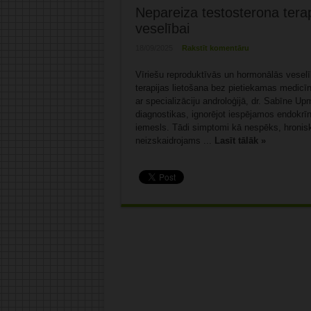
Nepareiza testosterona terap
veselībai
18/09/2025
Rakstīt komentāru
Vīriešu reproduktīvās un hormonālās veselī
terapijas lietošana bez pietiekamas medicīn
ar specializāciju androloģijā, dr. Sabīne Up
diagnostikas, ignorējot iespējamos endokrīn
iemesls. Tādi simptomi kā nespēks, hronisk
neizskaidrojams ...
Lasīt tālāk »