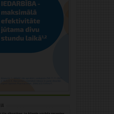
uja
 jūs rīkosities, ja klients uzrāda receptes