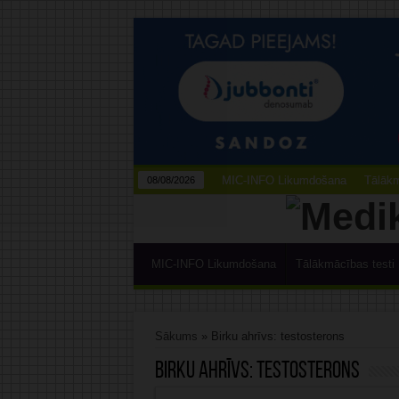
MIC-INFO Likumdošana
Tālākm
08/08/2026
MIC-INFO Likumdošana
Tālākmācības testi
Sākums
»
Birku ahrīvs: testosterons
Birku ahrīvs:
testosterons