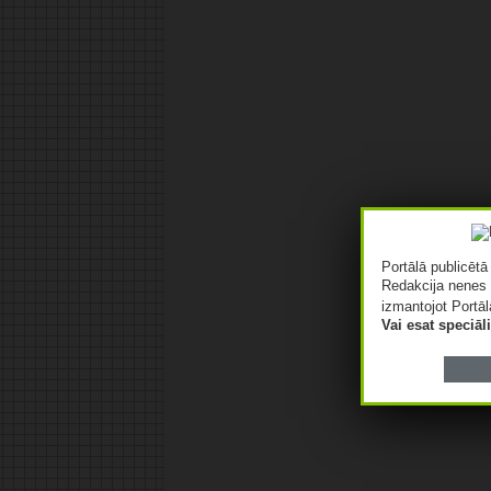
Portālā publicēt
Redakcija nenes 
izmantojot Portāl
Vai esat speciā