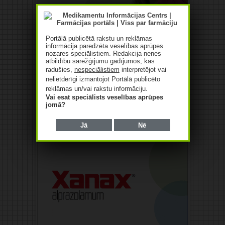
Portālā publicētā rakstu un reklāmas
informācija paredzēta veselības aprūpes
nozares speciālistiem. Redakcija nenes
atbildību sarežģījumu gadījumos, kas
radušies,
nespeciālistiem
interpretējot vai
nelietderīgi izmantojot Portālā publicēto
reklāmas un/vai rakstu informāciju.
Vai esat speciālists veselības aprūpes
jomā?
Jā
Nē
Reklāma