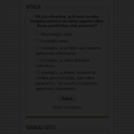
Aptauja
Kā jūs rīkosities, ja klients uzrāda
receptes numuru un vēlas saņemt zāles,
kuras parakstītas citai personai?
Neizsniegšu zāles.
Izsniegšu zāles.
Izsniegšu, ja uzrādīs savu personu
apliecinošu dokumentu.
Izsniegšu, ja zāles domātas
radiniekam.
Izsniegšu, ja klients nosauks tā
cilvēka personas kodu, kam zāles
parakstītas, vai uzrādīs šo personu
apliecinošu dokumentu.
Skatīt rezultātus
Svarīgas saites