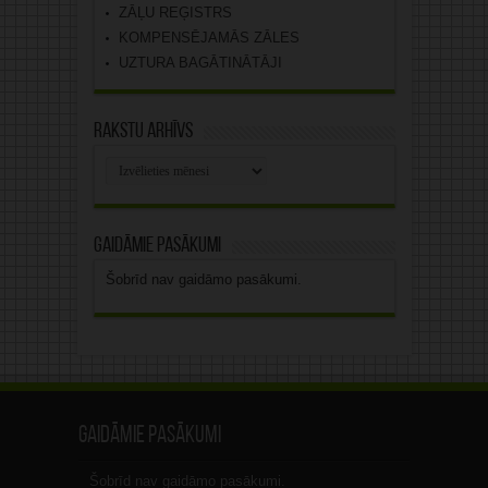
ZĀĻU REĢISTRS
KOMPENSĒJAMĀS ZĀLES
UZTURA BAGĀTINĀTĀJI
Rakstu arhīvs
Rakstu
arhīvs
Gaidāmie pasākumi
Šobrīd nav gaidāmo pasākumi.
Gaidāmie pasākumi
Šobrīd nav gaidāmo pasākumi.