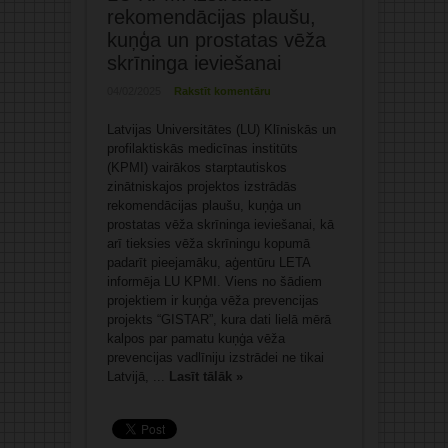
rekomendācijas plaušu,
kuņģa un prostatas vēža
skrīninga ieviešanai
04/02/2025
Rakstīt komentāru
Latvijas Universitātes (LU) Klīniskās un
profilaktiskās medicīnas institūts
(KPMI) vairākos starptautiskos
zinātniskajos projektos izstrādās
rekomendācijas plaušu, kuņģa un
prostatas vēža skrīninga ieviešanai, kā
arī tieksies vēža skrīningu kopumā
padarīt pieejamāku, aģentūru LETA
informēja LU KPMI. Viens no šādiem
projektiem ir kuņģa vēža prevencijas
projekts “GISTAR”, kura dati lielā mērā
kalpos par pamatu kuņģa vēža
prevencijas vadlīniju izstrādei ne tikai
Latvijā, ...
Lasīt tālāk »