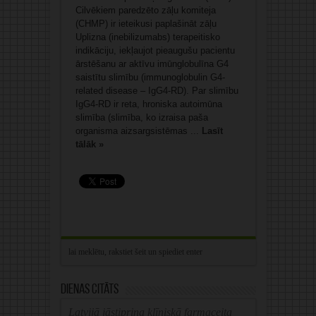
Cilvēkiem paredzēto zāļu komiteja
(CHMP) ir ieteikusi paplašināt zāļu
Uplizna (inebilizumabs) terapeitisko
indikāciju, iekļaujot pieaugušu pacientu
ārstēšanu ar aktīvu imūnglobulīna G4
saistītu slimību (immunoglobulin G4-
related disease – IgG4-RD). Par slimību
IgG4-RD ir reta, hroniska autoimūna
slimība (slimība, ko izraisa paša
organisma aizsargsistēmas ...
Lasīt
tālāk »
Dienas citāts
Latvijā jāstiprina klīniskā farmaceita