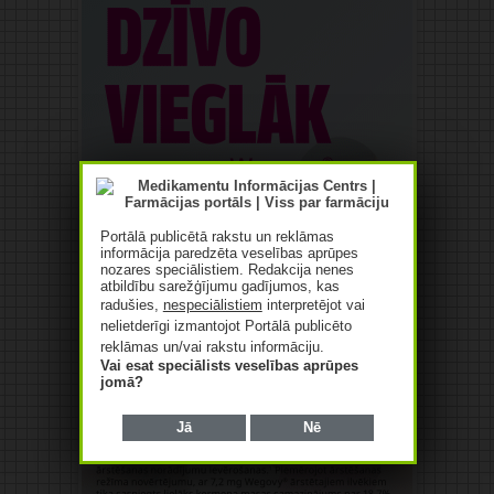
Portālā publicētā rakstu un reklāmas
informācija paredzēta veselības aprūpes
nozares speciālistiem. Redakcija nenes
atbildību sarežģījumu gadījumos, kas
radušies,
nespeciālistiem
interpretējot vai
nelietderīgi izmantojot Portālā publicēto
reklāmas un/vai rakstu informāciju.
Vai esat speciālists veselības aprūpes
jomā?
Jā
Nē