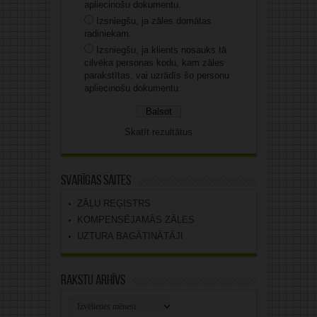
apliecinošu dokumentu.
Izsniegšu, ja zāles domātas
radiniekam.
Izsniegšu, ja klients nosauks tā
cilvēka personas kodu, kam zāles
parakstītas, vai uzrādīs šo personu
apliecinošu dokumentu.
Skatīt rezultātus
Svarīgas saites
ZĀĻU REĢISTRS
KOMPENSĒJAMĀS ZĀLES
UZTURA BAGĀTINĀTĀJI
Rakstu arhīvs
Rakstu
arhīvs