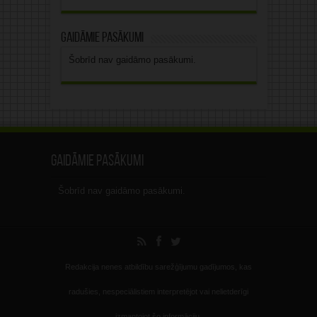
Gaidāmie pasākumi
Šobrīd nav gaidāmo pasākumi.
Gaidāmie pasākumi
Šobrīd nav gaidāmo pasākumi.
Redakcija nenes atbildību sarežģījumu gadījumos, kas
radušies, nespeciālistiem interpretējot vai nelietderīgi
izmantojot šo informāciju.