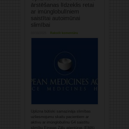
ārstēšanas līdzeklis retai
ar imūnglobulīniem
saistītai autoimūnai
slimībai
03/10/2025
Rakstīt komentāru
Uplizna būtiski samazināja slimības
uzliesmojumu skaitu pacientiem ar
aktīvu ar imūnglobulīnu G4 saistītu
slimību Eiropas Zāļu aģentūras (EMA)