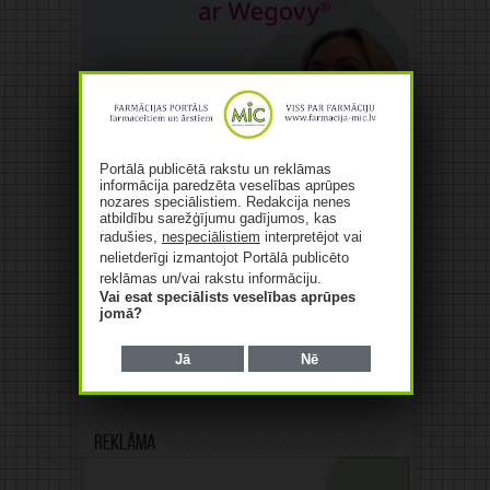
Portālā publicētā rakstu un reklāmas
informācija paredzēta veselības aprūpes
nozares speciālistiem. Redakcija nenes
atbildību sarežģījumu gadījumos, kas
radušies,
nespeciālistiem
interpretējot vai
nelietderīgi izmantojot Portālā publicēto
reklāmas un/vai rakstu informāciju.
Vai esat speciālists veselības aprūpes
jomā?
Jā
Nē
Reklāma