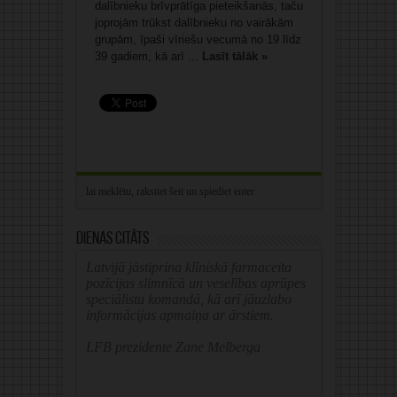
dalībnieku brīvprātīga pieteikšanās, taču
joprojām trūkst dalībnieku no vairākām
grupām, īpaši vīriešu vecumā no 19 līdz
39 gadiem, kā arī ...
Lasīt tālāk »
Dienas citāts
Latvijā jāstiprina klīniskā farmaceita
pozīcijas slimnīcā un veselības aprūpes
speciālistu komandā, kā arī jāuzlabo
informācijas apmaiņa ar ārstiem.
LFB prezidente Zane Melberga