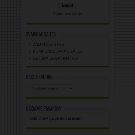
Skatīt rezultātus
Svarīgas saites
ZĀĻU REĢISTRS
KOMPENSĒJAMĀS ZĀLES
UZTURA BAGĀTINĀTĀJI
Rakstu arhīvs
Rakstu
arhīvs
Gaidāmie pasākumi
Šobrīd nav gaidāmo pasākumi.