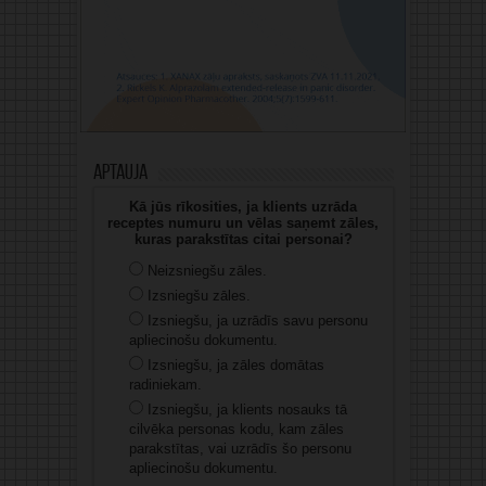
Aptauja
Kā jūs rīkosities, ja klients uzrāda
receptes numuru un vēlas saņemt zāles,
kuras parakstītas citai personai?
Neizsniegšu zāles.
Izsniegšu zāles.
Izsniegšu, ja uzrādīs savu personu
apliecinošu dokumentu.
Izsniegšu, ja zāles domātas
radiniekam.
Izsniegšu, ja klients nosauks tā
cilvēka personas kodu, kam zāles
parakstītas, vai uzrādīs šo personu
apliecinošu dokumentu.