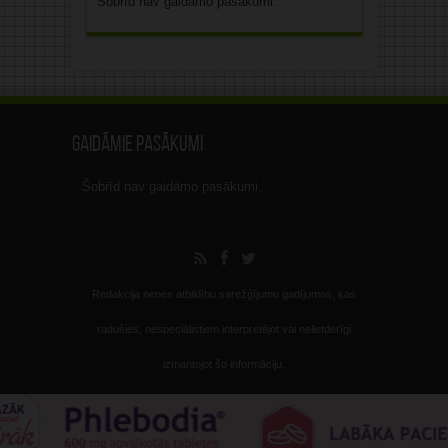
Šobrīd nav gaidāmo pasākumi.
Gaidāmie pasākumi
Šobrīd nav gaidāmo pasākumi.
Redakcija nenes atbildību sarežģījumu gadījumos, kas
radušies, nespeciālistiem interpretējot vai nelietderīgi
izmantojot šo informāciju.