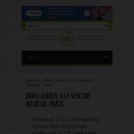
Sākums
»
Birku ahrīvs: V.I.P. Veiksme.
Intuīcija. Prāts
Birku ahrīvs:
V.I.P. Veiksme.
Intuīcija. Prāts
Šovakar LTV1 farmaceitu
komandas sacenšas
raidījumā V.I.P. Veiksme.