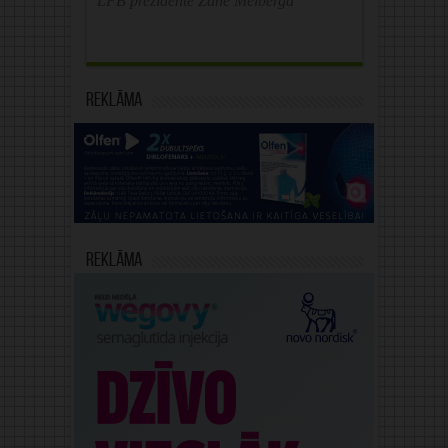
LFB prezidente Zane Melberga
Reklāma
Reklāma