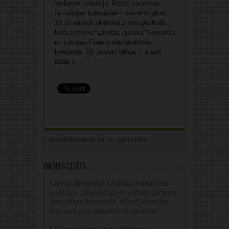
Veiksme. Intuīcija. Prāts” sacenšas
farmācijas komandas – šovakar plkst.
21.10 varēsit skatīties pirmo pusfinālu,
kurā cīnīsies “Latvijas aptieka” komanda
un Latvijas Farmaceitu biedrības
komanda. 20. janvārī otrajā ...
Lasīt
tālāk »
Dienas citāts
Latvijā jāstiprina klīniskā farmaceita
pozīcijas slimnīcā un veselības aprūpes
speciālistu komandā, kā arī jāuzlabo
informācijas apmaiņa ar ārstiem.