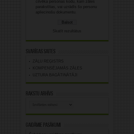
cilvēka personas kodu, kam zāles
parakstītas, vai uzrādīs šo personu
apliecinošu dokumentu.
Skatīt rezultātus
Svarīgas saites
ZĀĻU REĢISTRS
KOMPENSĒJAMĀS ZĀLES
UZTURA BAGĀTINĀTĀJI
Rakstu arhīvs
Rakstu
arhīvs
Gaidāmie pasākumi