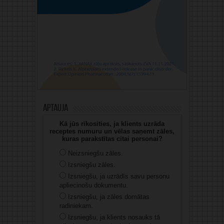
Aptauja
Kā jūs rīkosities, ja klients uzrāda
receptes numuru un vēlas saņemt zāles,
kuras parakstītas citai personai?
Neizsniegšu zāles.
Izsniegšu zāles.
Izsniegšu, ja uzrādīs savu personu
apliecinošu dokumentu.
Izsniegšu, ja zāles domātas
radiniekam.
Izsniegšu, ja klients nosauks tā