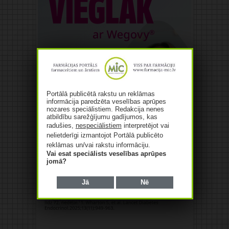
Portālā publicētā rakstu un reklāmas
informācija paredzēta veselības aprūpes
nozares speciālistiem. Redakcija nenes
atbildību sarežģījumu gadījumos, kas
radušies,
nespeciālistiem
interpretējot vai
nelietderīgi izmantojot Portālā publicēto
reklāmas un/vai rakstu informāciju.
Vai esat speciālists veselības aprūpes
jomā?
Jā
Nē