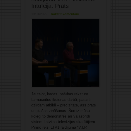
Intuīcija. Prāts
13/01/2025
Rakstīt komentāru
Jautājot, kādas īpašības raksturo
farmaceitus ikdienas darbā, parasti
dzirdam atbildi – precizitāte, ass prāts
un plašas zināšanas. Šoreiz mūsu
kolēģi to demonstrēs arī vaļasbrīdī
visiem Latvijas televīzijas skatītājiem.
Pirmo reizi LTV1 raidījumā “V.I.P.