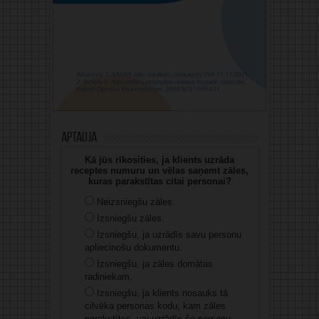
Aptauja
Kā jūs rīkosities, ja klients uzrāda
receptes numuru un vēlas saņemt zāles,
kuras parakstītas citai personai?
Neizsniegšu zāles.
Izsniegšu zāles.
Izsniegšu, ja uzrādīs savu personu
apliecinošu dokumentu.
Izsniegšu, ja zāles domātas
radiniekam.
Izsniegšu, ja klients nosauks tā
cilvēka personas kodu, kam zāles
parakstītas, vai uzrādīs šo personu