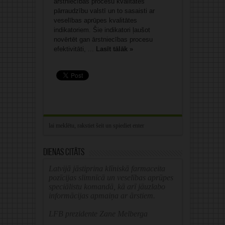
ārstniecības procesu kvalitātes
pārraudzību valstī un to sasaisti ar
veselības aprūpes kvalitātes
indikatoriem. Šie indikatori ļaušot
novērtēt gan ārstniecības procesu
efektivitāti, ...
Lasīt tālāk »
Dienas citāts
Latvijā jāstiprina klīniskā farmaceita
pozīcijas slimnīcā un veselības aprūpes
speciālistu komandā, kā arī jāuzlabo
informācijas apmaiņa ar ārstiem.
LFB prezidente Zane Melberga