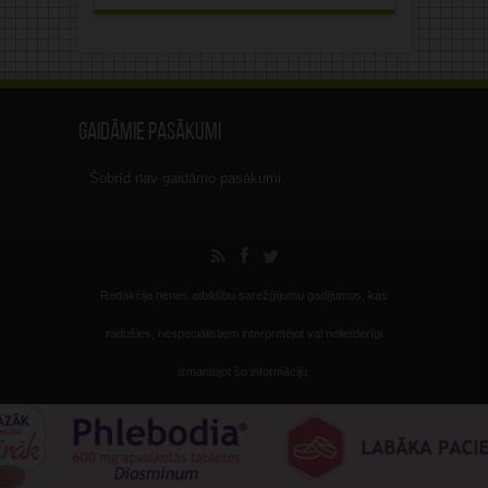
Gaidāmie pasākumi
Šobrīd nav gaidāmo pasākumi.
Redakcija nenes atbildību sarežģījumu gadījumos, kas
radušies, nespeciālistiem interpretējot vai nelietderīgi
izmantojot šo informāciju.