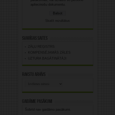
apliecinošu dokumentu.
Skatīt rezultātus
Svarīgas saites
ZĀĻU REĢISTRS
KOMPENSĒJAMĀS ZĀLES
UZTURA BAGĀTINĀTĀJI
Rakstu arhīvs
Rakstu
arhīvs
Gaidāmie pasākumi
Šobrīd nav gaidāmo pasākumi.