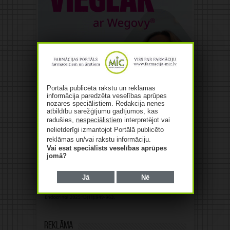
Portālā publicētā rakstu un reklāmas
informācija paredzēta veselības aprūpes
nozares speciālistiem. Redakcija nenes
atbildību sarežģījumu gadījumos, kas
radušies,
nespeciālistiem
interpretējot vai
nelietderīgi izmantojot Portālā publicēto
reklāmas un/vai rakstu informāciju.
Vai esat speciālists veselības aprūpes
jomā?
Jā
Nē
Reklāma