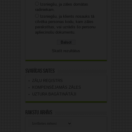
Izsniegšu, ja zāles domātas
radiniekam.
Izsniegšu, ja klients nosauks tā
cilvēka personas kodu, kam zāles
parakstītas, vai uzrādīs šo personu
apliecinošu dokumentu.
Skatīt rezultātus
Svarīgas saites
ZĀĻU REĢISTRS
KOMPENSĒJAMĀS ZĀLES
UZTURA BAGĀTINĀTĀJI
Rakstu arhīvs
Rakstu
arhīvs