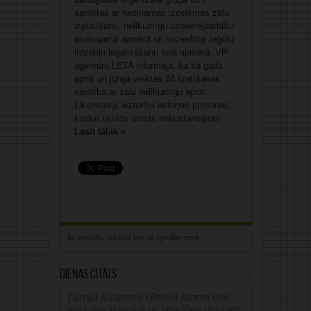
saistītas ar nezināmas izcelsmes zāļu
izplatīšanu, nelikumīgu uzņēmējdarbību
ievērojamā apmērā un noziedzīgi iegūtu
līdzekļu legalizēšanu lielā apmērā. VP
aģentūru LETA informēja, ka šā gada
aprīlī un jūnijā veiktas 24 kratīšanas
saistībā ar zāļu nelikumīgu apriti.
Likumsargi aizturēja astoņas personas,
kurām uzlikts arests nekustamajiem ...
Lasīt tālāk »
Dienas citāts
Latvijā jāstiprina klīniskā farmaceita
pozīcijas slimnīcā un veselības aprūpes