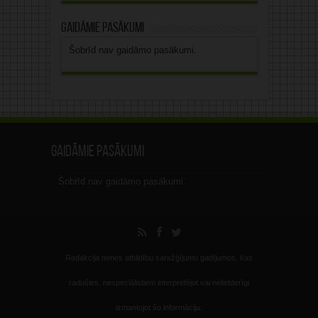
Gaidāmie pasākumi
Šobrīd nav gaidāmo pasākumi.
Gaidāmie pasākumi
Šobrīd nav gaidāmo pasākumi.
Redakcija nenes atbildību sarežģījumu gadījumos, kas
radušies, nespeciālistiem interpretējot vai nelietderīgi
izmantojot šo informāciju.