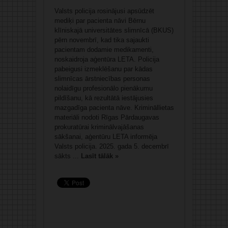
Valsts policija rosinājusi apsūdzēt
mediķi par pacienta nāvi Bērnu
klīniskajā universitātes slimnīcā (BKUS)
pērn novembrī, kad tika sajaukti
pacientam dodamie medikamenti,
noskaidroja aģentūra LETA. Policija
pabeigusi izmeklēšanu par kādas
slimnīcas ārstniecības personas
nolaidīgu profesionālo pienākumu
pildīšanu, kā rezultātā iestājusies
mazgadīga pacienta nāve. Krimināllietas
materiāli nodoti Rīgas Pārdaugavas
prokuratūrai kriminālvajāšanas
sākšanai, aģentūru LETA informēja
Valsts policija. 2025. gada 5. decembrī
sākts ...
Lasīt tālāk »