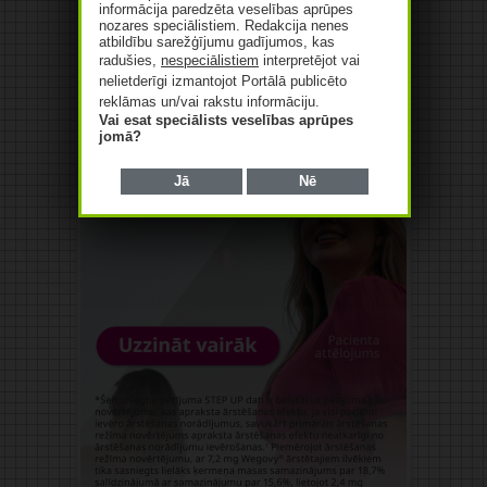
informācija paredzēta veselības aprūpes
nozares speciālistiem. Redakcija nenes
atbildību sarežģījumu gadījumos, kas
radušies,
nespeciālistiem
interpretējot vai
nelietderīgi izmantojot Portālā publicēto
reklāmas un/vai rakstu informāciju.
Vai esat speciālists veselības aprūpes
jomā?
Jā
Nē