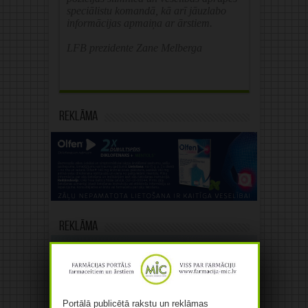
speciālistu komandā, kā arī jāuzlabo
informācijas apmaiņa ar ārstiem.
LFB prezidente Zane Melberga
Reklāma
Reklāma
Portālā publicētā rakstu un reklāmas