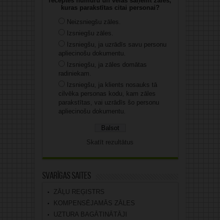
receptes numuru un vēlas saņemt zāles,
kuras parakstītas citai personai?
Neizsniegšu zāles.
Izsniegšu zāles.
Izsniegšu, ja uzrādīs savu personu
apliecinošu dokumentu.
Izsniegšu, ja zāles domātas
radiniekam.
Izsniegšu, ja klients nosauks tā
cilvēka personas kodu, kam zāles
parakstītas, vai uzrādīs šo personu
apliecinošu dokumentu.
Skatīt rezultātus
Svarīgas saites
ZĀĻU REĢISTRS
KOMPENSĒJAMĀS ZĀLES
UZTURA BAGĀTINĀTĀJI