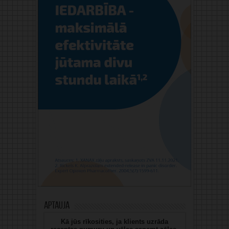
Aptauja
Kā jūs rīkosities, ja klients uzrāda