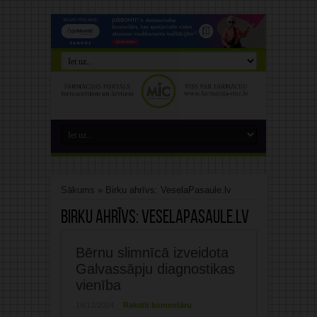
Sākums
»
Birku ahrīvs: VeselaPasaule.lv
Birku ahrīvs:
VeselaPasaule.lv
Bērnu slimnīcā izveidota
Galvassāpju diagnostikas
vienība
16/12/2024
Rakstīt komentāru