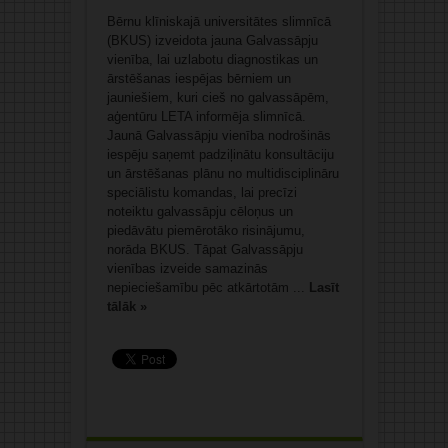
Bērnu klīniskajā universitātes slimnīcā
(BKUS) izveidota jauna Galvassāpju
vienība, lai uzlabotu diagnostikas un
ārstēšanas iespējas bērniem un
jauniešiem, kuri cieš no galvassāpēm,
aģentūru LETA informēja slimnīcā.
Jaunā Galvassāpju vienība nodrošinās
iespēju saņemt padziļinātu konsultāciju
un ārstēšanas plānu no multidisciplināru
speciālistu komandas, lai precīzi
noteiktu galvassāpju cēloņus un
piedāvātu piemērotāko risinājumu,
norāda BKUS. Tāpat Galvassāpju
vienības izveide samazinās
nepieciešamību pēc atkārtotām ...
Lasīt
tālāk »