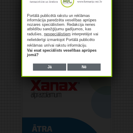
Portālā publicētā rakstu un reklāmas
informācija paredzēta veselības aprūpes
nozares speciālistiem. Redakcija nenes
atbildību sarežģījumu gadījumos, kas
radušies,
nespeciālistiem
interpretējot vai
nelietderīgi izmantojot Portālā publicēto
reklāmas un/vai rakstu informāciju.
Vai esat speciālists veselības aprūpes
jomā?
Reklāma
Jā
Nē