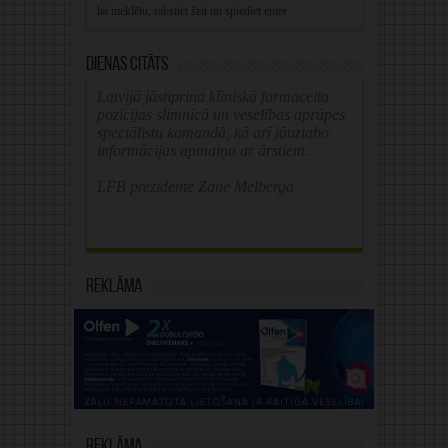
Dienas citāts
Latvijā jāstiprina klīniskā farmaceita
pozīcijas slimnīcā un veselības aprūpes
speciālistu komandā, kā arī jāuzlabo
informācijas apmaiņa ar ārstiem.
LFB prezidente Zane Melberga
Reklāma
Reklāma