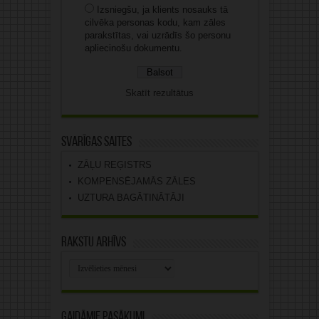
Izsniegšu, ja klients nosauks tā
cilvēka personas kodu, kam zāles
parakstītas, vai uzrādīs šo personu
apliecinošu dokumentu.
Skatīt rezultātus
Svarīgas saites
ZĀĻU REĢISTRS
KOMPENSĒJAMĀS ZĀLES
UZTURA BAGĀTINĀTĀJI
Rakstu arhīvs
Rakstu
arhīvs
Gaidāmie pasākumi