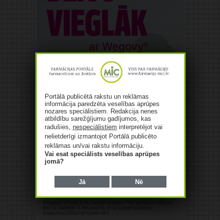
Portālā publicētā rakstu un reklāmas
informācija paredzēta veselības aprūpes
nozares speciālistiem. Redakcija nenes
atbildību sarežģījumu gadījumos, kas
radušies,
nespeciālistiem
interpretējot vai
nelietderīgi izmantojot Portālā publicēto
reklāmas un/vai rakstu informāciju.
Vai esat speciālists veselības aprūpes
jomā?
Jā
Nē