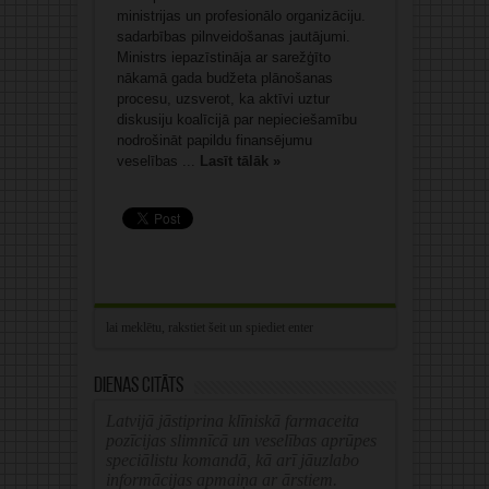
ministrijas un profesionālo organizāciju.
sadarbības pilnveidošanas jautājumi.
Ministrs iepazīstināja ar sarežģīto
nākamā gada budžeta plānošanas
procesu, uzsverot, ka aktīvi uztur
diskusiju koalīcijā par nepieciešamību
nodrošināt papildu finansējumu
veselības ...
Lasīt tālāk »
Dienas citāts
Latvijā jāstiprina klīniskā farmaceita
pozīcijas slimnīcā un veselības aprūpes
speciālistu komandā, kā arī jāuzlabo
informācijas apmaiņa ar ārstiem.