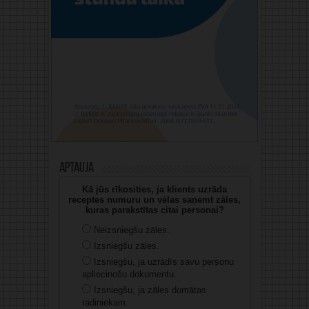
Aptauja
Kā jūs rīkosities, ja klients uzrāda
receptes numuru un vēlas saņemt zāles,
kuras parakstītas citai personai?
Neizsniegšu zāles.
Izsniegšu zāles.
Izsniegšu, ja uzrādīs savu personu
apliecinošu dokumentu.
Izsniegšu, ja zāles domātas
radiniekam.