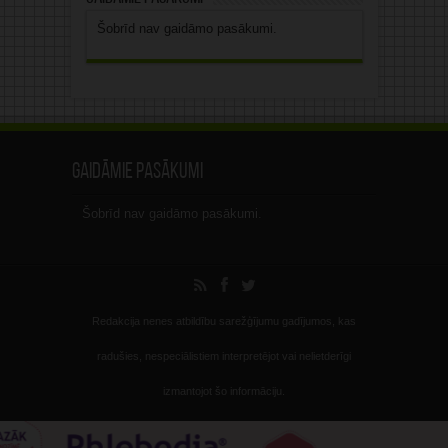
Šobrīd nav gaidāmo pasākumi.
Gaidāmie pasākumi
Šobrīd nav gaidāmo pasākumi.
Redakcija nenes atbildību sarežģījumu gadījumos, kas
radušies, nespeciālistiem interpretējot vai nelietderīgi
izmantojot šo informāciju.