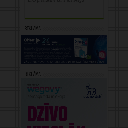
LFB prezidente Zane Melberga
Reklāma
Reklāma