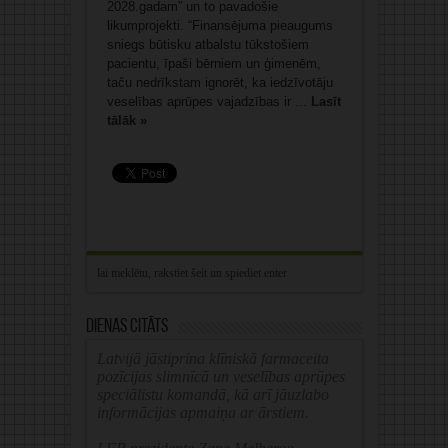
2028.gadam” un to pavadošie
likumprojekti. “Finansējuma pieaugums
sniegs būtisku atbalstu tūkstošiem
pacientu, īpaši bērniem un ģimenēm,
taču nedrīkstam ignorēt, ka iedzīvotāju
veselības aprūpes vajadzības ir ...
Lasīt
tālāk »
Dienas citāts
Latvijā jāstiprina klīniskā farmaceita
pozīcijas slimnīcā un veselības aprūpes
speciālistu komandā, kā arī jāuzlabo
informācijas apmaiņa ar ārstiem.