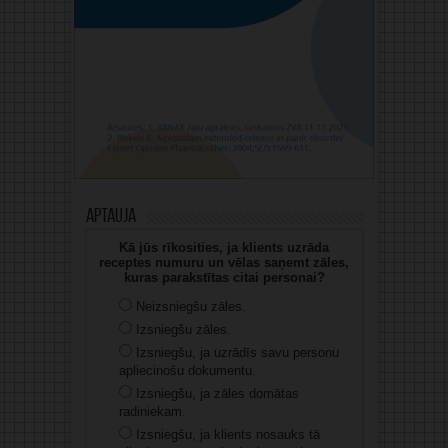
Aptauja
Kā jūs rīkosities, ja klients uzrāda
receptes numuru un vēlas saņemt zāles,
kuras parakstītas citai personai?
Neizsniegšu zāles.
Izsniegšu zāles.
Izsniegšu, ja uzrādīs savu personu
apliecinošu dokumentu.
Izsniegšu, ja zāles domātas
radiniekam.
Izsniegšu, ja klients nosauks tā