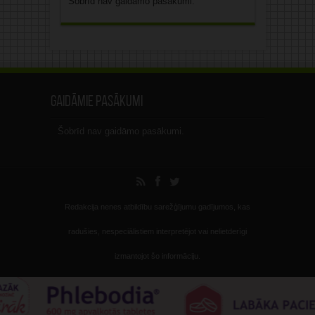
Šobrīd nav gaidāmo pasākumi.
Gaidāmie pasākumi
Šobrīd nav gaidāmo pasākumi.
Redakcija nenes atbildību sarežģījumu gadījumos, kas
radušies, nespeciālistiem interpretējot vai nelietderīgi
izmantojot šo informāciju.