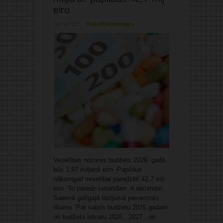
eiro
04/12/2025
Rakstīt komentāru
Veselības nozares budžets 2026. gadā
būs 1,97 miljardi eiro. Papildus
nākamgad veselībai paredzēti 42,7 mlj
eiro. To paredz ceturtdien, 4.decembrī,
Saeimā galīgajā lasījumā pieņemtais
likums “Par valsts budžetu 2026.gadam
un budžeta ietvaru 2026., 2027., un