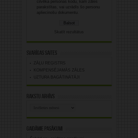
cilvēka personas kodu, kam zāles
parakstītas, vai uzrādīs šo personu
apliecinošu dokumentu.
Skatīt rezultātus
Svarīgas saites
ZĀĻU REĢISTRS
KOMPENSĒJAMĀS ZĀLES
UZTURA BAGĀTINĀTĀJI
Rakstu arhīvs
Rakstu
arhīvs
Gaidāmie pasākumi