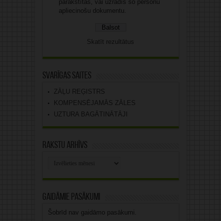
parakstītas, vai uzrādīs šo personu
apliecinošu dokumentu.
Skatīt rezultātus
Svarīgas saites
ZĀĻU REĢISTRS
KOMPENSĒJAMĀS ZĀLES
UZTURA BAGĀTINĀTĀJI
Rakstu arhīvs
Rakstu
arhīvs
Gaidāmie pasākumi
Šobrīd nav gaidāmo pasākumi.