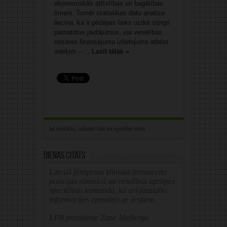
ekonomiskās attīstības un bagātības
līmeni. Tomēr statistikas datu analīze
liecina, ka ir pēdējais laiks uzdot stingri
pamatotus jautājumus, vai veselības
nozares finansējuma izlietojums atbilst
mērķim – ...
Lasīt tālāk »
Dienas citāts
Latvijā jāstiprina klīniskā farmaceita
pozīcijas slimnīcā un veselības aprūpes
speciālistu komandā, kā arī jāuzlabo
informācijas apmaiņa ar ārstiem.
LFB prezidente Zane Melberga