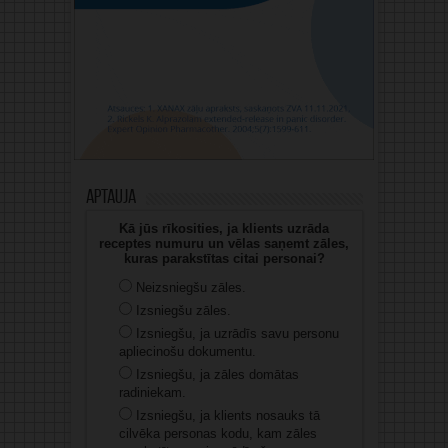
Aptauja
Kā jūs rīkosities, ja klients uzrāda
receptes numuru un vēlas saņemt zāles,
kuras parakstītas citai personai?
Neizsniegšu zāles.
Izsniegšu zāles.
Izsniegšu, ja uzrādīs savu personu
apliecinošu dokumentu.
Izsniegšu, ja zāles domātas
radiniekam.
Izsniegšu, ja klients nosauks tā
cilvēka personas kodu, kam zāles