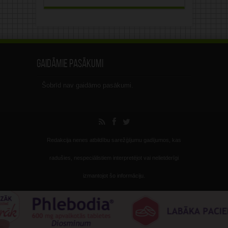
Gaidāmie pasākumi
Šobrīd nav gaidāmo pasākumi.
Redakcija nenes atbildību sarežģījumu gadījumos, kas
radušies, nespeciālistiem interpretējot vai nelietderīgi
izmantojot šo informāciju.