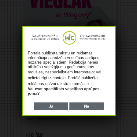
Portālā publicētā rakstu un reklāmas
informācija paredzēta veselības aprūpes
nozares speciālistiem. Redakcija nenes
atbildību sarežģījumu gadījumos, kas
radušies,
nespeciālistiem
interpretējot vai
nelietderīgi izmantojot Portālā publicēto
reklāmas un/vai rakstu informāciju.
Vai esat speciālists veselības aprūpes
jomā?
Jā
Nē
Reklāma