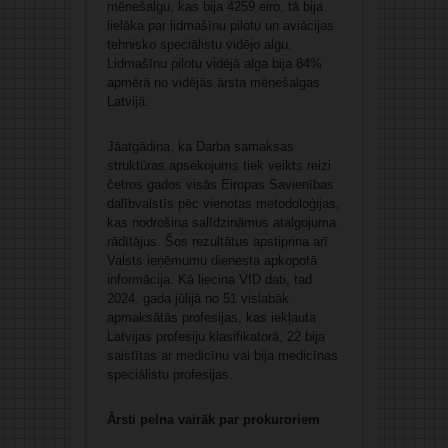
mēnešalgu, kas bija 4259 eiro, tā bija
lielāka par lidmašīnu pilotu un aviācijas
tehnisko speciālistu vidējo algu.
Lidmašīnu pilotu vidējā alga bija 84%
apmērā no vidējās ārsta mēnešalgas
Latvijā.
Jāatgādina, ka Darba samaksas
struktūras apsekojums tiek veikts reizi
četros gados visās Eiropas Savienības
dalībvalstīs pēc vienotas metodoloģijas,
kas nodrošina salīdzināmus atalgojuma
rādītājus. Šos rezultātus apstiprina arī
Valsts ieņēmumu dienesta apkopotā
informācija. Kā liecina VID dati, tad
2024. gada jūlijā no 51 vislabāk
apmaksātās profesijas, kas iekļauta
Latvijas profesiju klasifikatorā, 22 bija
saistītas ar medicīnu vai bija medicīnas
speciālistu profesijas.
Ārsti pelna vairāk par prokuroriem