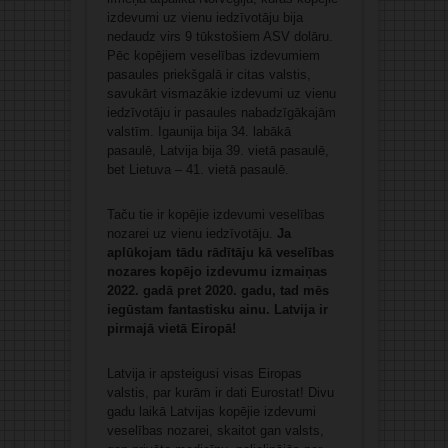
izdevumi uz vienu iedzīvotāju bija
nedaudz virs 9 tūkstošiem ASV dolāru.
Pēc kopējiem veselības izdevumiem
pasaules priekšgalā ir citas valstis,
savukārt vismazākie izdevumi uz vienu
iedzīvotāju ir pasaules nabadzīgākajām
valstīm. Igaunija bija 34. labākā
pasaulē, Latvija bija 39. vietā pasaulē,
bet Lietuva – 41. vietā pasaulē.
Taču tie ir kopējie izdevumi veselības
nozarei uz vienu iedzīvotāju.
Ja
aplūkojam tādu rādītāju kā veselības
nozares kopējo izdevumu izmaiņas
2022. gadā pret 2020. gadu, tad mēs
iegūstam fantastisku ainu. Latvija ir
pirmajā vietā Eiropā!
Latvija ir apsteigusi visas Eiropas
valstis, par kurām ir dati Eurostat! Divu
gadu laikā Latvijas kopējie izdevumi
veselības nozarei, skaitot gan valsts,