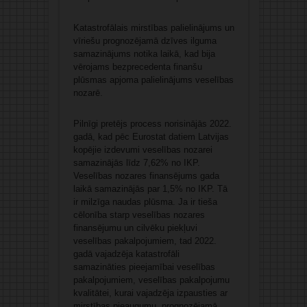
Katastrofālais mirstības palielinājums un
vīriešu prognozējamā dzīves ilguma
samazinājums notika laikā, kad bija
vērojams bezprecedenta finanšu
plūsmas apjoma palielinājums veselības
nozarē.
Pilnīgi pretējs process norisinājās 2022.
gadā, kad pēc Eurostat datiem Latvijas
kopējie izdevumi veselības nozarei
samazinājās līdz 7,62% no IKP.
Veselības nozares finansējums gada
laikā samazinājās par 1,5% no IKP. Tā
ir milzīga naudas plūsma. Ja ir tieša
cēlonība starp veselības nozares
finansējumu un cilvēku piekļuvi
veselības pakalpojumiem, tad 2022.
gadā vajadzēja katastrofāli
samazināties pieejamībai veselības
pakalpojumiem, veselības pakalpojumu
kvalitātei, kurai vajadzēja izpausties ar
mirstības pieaugumu, prognozējamā