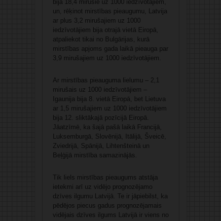
bija 18,4 mirušie uz 1000 iedzīvotājiem,
un, rēķinot mirstības pieaugumu, Latvija
ar plus 3,2 mirušajiem uz 1000
iedzīvotājiem bija otrajā vietā Eiropā,
atpaliekot tikai no Bulgārijas, kurā
mirstības apjoms gada laikā pieauga par
3,9 mirušajiem uz 1000 iedzīvotājiem.
Ar mirstības pieauguma lielumu – 2,1
mirušais uz 1000 iedzīvotājiem –
Igaunija bija 8. vietā Eiropā, bet Lietuva
ar 1,5 mirušajiem uz 1000 iedzīvotājiem
bija 12. sliktākajā pozīcijā Eiropā.
Jāatzīmē, ka šajā pašā laikā Francijā,
Luksemburgā, Slovēnijā, Itālijā, Šveicē,
Zviedrijā, Spānijā, Lihtenšteinā un
Beļģijā mirstība samazinājās.
Tik liels mirstības pieaugums atstāja
ietekmi arī uz vidējo prognozējamo
dzīves ilgumu Latvijā. Te ir jāpiebilst, ka
pēdējos piecus gadus prognozējamais
vidējais dzīves ilgums Latvijā ir viens no