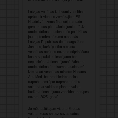
Latvijas valdības izdevumi veselības
aprūpei ir vieni no zemākajiem ES.
Neadekvāti zems finansējums rada
garas rindas pēc pakalpojumiem.” Uz
arodbiedrības saucienu pēc palīdzības
jau septembra sākumā atsaucās
Latvijas Republikas tiesībsargs Juris
Jansons, kurš “pilnībā atbalsta
veselības aprūpes nozares stiprināšanu,
kas nav praktiski iespējama bez
nepieciešamā finansējuma”. Atbalstu
arodbiedrības “izmisuma saucienam”
izteica arī veselības ministrs Hosams
Abu Meri, bet arodbiedrība solās
turpmāk lemt “par turpmāko rīcību
saistībā ar valdības plānoto valsts
budžeta finansējumu veselības aprūpes
nozarei 2025. gadā”.
Ja mēs aplūkojam visu to Eiropas
valstu, kuras sniedz savus datus