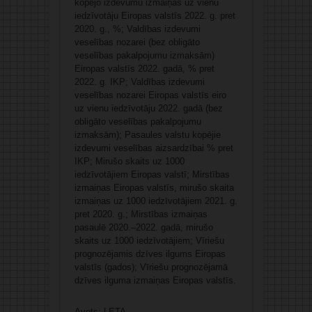
kopējo izdevumu izmaiņas uz vienu
iedzīvotāju Eiropas valstīs 2022. g. pret
2020. g., %; Valdības izdevumi
veselības nozarei (bez obligāto
veselības pakalpojumu izmaksām)
Eiropas valstīs 2022. gadā, % pret
2022. g. IKP; Valdības izdevumi
veselības nozarei Eiropas valstīs eiro
uz vienu iedzīvotāju 2022. gadā (bez
obligāto veselības pakalpojumu
izmaksām); Pasaules valstu kopējie
izdevumi veselības aizsardzībai % pret
IKP; Mirušo skaits uz 1000
iedzīvotājiem Eiropas valstī; Mirstības
izmaiņas Eiropas valstīs, mirušo skaita
izmaiņas uz 1000 iedzīvotājiem 2021. g.
pret 2020. g.; Mirstības izmaiņas
pasaulē 2020.–2022. gadā, mirušo
skaits uz 1000 iedzīvotājiem; Vīriešu
prognozējamis dzīves ilgums Eiropas
valstīs (gados); Vīriešu prognozējamā
dzīves ilguma izmaiņas Eiropas valstīs.
Avots: LETA