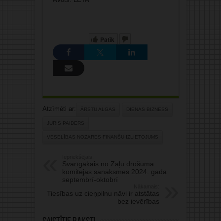
Patīk
Atzīmēti ar:
ĀRSTU ALGAS
DIENAS BIZNESS
JURIS PAIDERS
VESELĪBAS NOZARES FINANŠU IZLIETOJUMS
Iepriekšējais:
Svarīgākais no Zāļu drošuma
komitejas sanāksmes 2024. gada
septembrī-oktobrī
Nākamais:
Tiesības uz cieņpilnu nāvi ir atstātas
bez ievērības