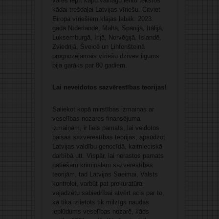
varēs iepīt kapu vainagu lentu tekstos
kādai trešdaļai Latvijas vīriešu. Citviet
Eiropā vīriešiem klājas labāk: 2023.
gadā Nīderlandē, Maltā, Spānijā, Itālijā,
Luksemburgā, Īrijā, Norvēģijā, Islandē,
Zviedrijā, Šveicē un Lihtenšteinā
prognozējamais vīriešu dzīves ilgums
bija garāks par 80 gadiem.
Lai neveidotos sazvērestības teorijas!
Saliekot kopā mirstības izmaiņas ar
veselības nozares finansējuma
izmaiņām, ir liels pamats, lai veidotos
baisas sazvērestības teorijas, apsūdzot
Latvijas valdību genocīdā, kaitnieciskā
darbībā utt. Vispār, lai nerastos pamats
patiešām kriminālām sazvērestības
teorijām, tad Latvijas Saeimai, Valsts
kontrolei, varbūt pat prokuratūrai
vajadzētu sabiedrībai atvērt acis par to,
kā tika izlietots tik milzīgs naudas
ieplūdums veselības nozarē, kāds