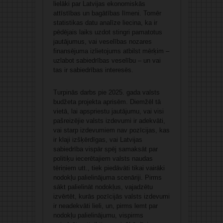
lielāki par Latvijas ekonomiskās
attīstības un bagātības līmeni. Tomēr
statistikas datu analīze liecina, ka ir
pēdējais laiks uzdot stingri pamatotus
jautājumus, vai veselības nozares
finansējuma izlietojums atbilst mērķim –
uzlabot sabiedrības veselību – un vai
tas ir sabiedrības interesēs.
Turpinās darbs pie 2025. gada valsts
budžeta projekta aprisēm. Diemžēl tā
vietā, lai apspriestu jautājumu, vai visi
pašreizējie valsts izdevumi ir adekvāti,
vai starp izdevumiem nav pozīcijas, kas
ir klaji izšķērdīgas, vai Latvijas
sabiedrība vispār spēj samaksāt par
politiķu iecerētajiem valsts naudas
tēriņiem utt., tiek piedāvāti tikai vairāki
nodokļu palielinājuma scenāriji. Pirms
sākt palielināt nodokļus, vajadzētu
izvērtēt, kurās pozīcijās valsts izdevumi
ir neadekvāti lieli, un, pirms lemt par
nodokļu palielinājumu, vispirms