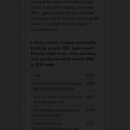
nepalielinātu valsts finansējumu tajās
jomās, kurās finansējuma pieaugums
2021. gadā izraisīja milzīgu mirstības
pieaugumu, kā arī Latvijas vīriešu un arī
sieviešu sagaidāmā dzīves ilguma
samazināšanos.
Latvijas desmit vislabāk apmaksātās
profesiju grupas 2022. gada nogalē
Mēneša vidējā bruto darba samaksa
eiro, pārrēķināta pilnā slodzē, 2022.
g. (CSP dati)
Ārsti
4805
Informācijas un komunikācijas
4259
tehnoloģiju jomas vadītāji
Kuģu un gaisa kuģu vadītāji un
3564
tehniskie speciālisti
Citi veselības aprūpes jomas
3319
vecākie speciālisti
Programmētāji un
3312
lietojumprogrammu veidotāji