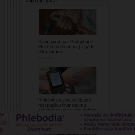
Saistītie raksti
Paziņojums par Protaphane
FlexPen un Levemir piegādes
pārtraukumu
05/08/2026
Rinkēvičs aicina steidzami
rast papildu finansējumu
onkoloģijas un cukura diabēta
pacientiem
05/08/2026