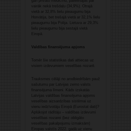
gan privāto medicīnu, palielinājās par
vairāk nekā trešdaļu (34,9%). Otrajā
vietā ar 32,8% lielu pieaugumu bija
Horvātija, bet trešajā vietā ar 32,1% lielu
pieaugumu bija Polija. Lietuva ar 29,3%
lielu pieaugumu bija sestajā vietā
Eiropā.
Valdības finansējuma apjoms
Tomēr šie statistikas dati attiecas uz
visiem izdevumiem veselības nozarē.
Trauksmes cēlāji no arodbiedrībām pauž
sašutumu par Latvijas zemo valsts
finansējuma līmeni. Kāds izskatās
Latvijas valdības finansējuma apjoms
veselības aizsardzības sistēmai uz
vienu iedzīvotāju Eiropā (Eurostat dati)?
Aplūkojot rādītāju – valdības izdevumi
veselības nozarei (bez obligāto
veselības pakalpojumu izmaksām)
Eiropas valstīs 2022. gadā uz vienu