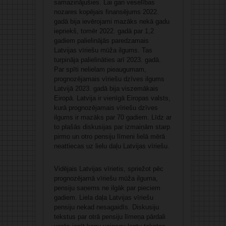
samazinājušies. Lai gan veselības
nozares kopējais finansējums 2022.
gadā bija ievērojami mazāks nekā gadu
iepriekš, tomēr 2022. gadā par 1,2
gadiem palielinājās paredzamais
Latvijas vīriešu mūža ilgums. Tas
turpināja palielināties arī 2023. gadā.
Par spīti nelielam pieaugumam,
prognozējamais vīriešu dzīves ilgums
Latvijā 2023. gadā bija viszemākais
Eiropā. Latvija ir vienīgā Eiropas valsts,
kurā prognozējamais vīriešu dzīves
ilgums ir mazāks par 70 gadiem. Līdz ar
to plašās diskusijas par izmaiņām starp
pirmo un otro pensiju līmeni lielā mērā
neattiecas uz lielu daļu Latvijas vīriešu.
Vidējais Latvijas vīrietis, spriežot pēc
prognozējamā vīriešu mūža ilguma,
pensiju saņems ne ilgāk par pieciem
gadiem. Liela daļa Latvijas vīriešu
pensiju nekad nesagaidīs. Diskusiju
tekstus par otrā pensiju līmeņa pārdali