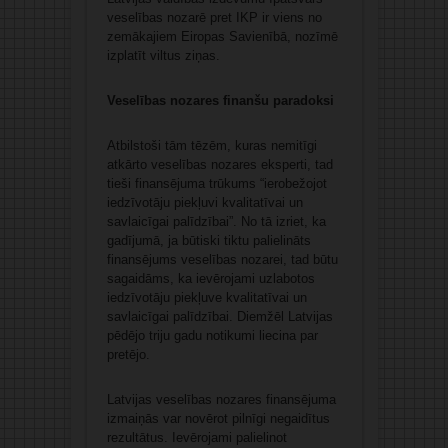
veselības nozarē pret IKP ir viens no
zemākajiem Eiropas Savienībā, nozīmē
izplatīt viltus ziņas.
Veselības nozares finanšu paradoksi
Atbilstoši tām tēzēm, kuras nemitīgi
atkārto veselības nozares eksperti, tad
tieši finansējuma trūkums “ierobežojot
iedzīvotāju piekļuvi kvalitatīvai un
savlaicīgai palīdzībai”. No tā izriet, ka
gadījumā, ja būtiski tiktu palielināts
finansējums veselības nozarei, tad būtu
sagaidāms, ka ievērojami uzlabotos
iedzīvotāju piekļuve kvalitatīvai un
savlaicīgai palīdzībai. Diemžēl Latvijas
pēdējo triju gadu notikumi liecina par
pretējo.
Latvijas veselības nozares finansējuma
izmaiņās var novērot pilnīgi negaidītus
rezultātus. Ievērojami palielinot