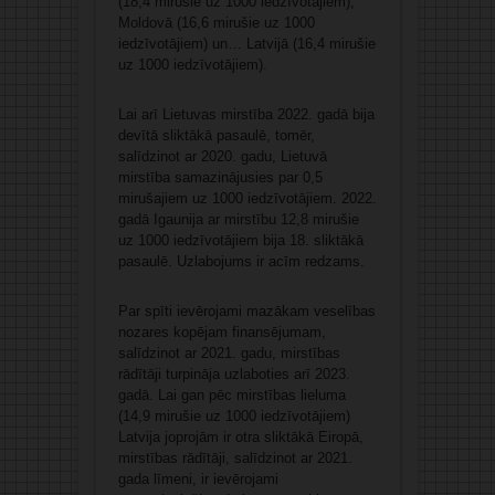
(18,4 mirušie uz 1000 iedzīvotājiem),
Moldovā (16,6 mirušie uz 1000
iedzīvotājiem) un… Latvijā (16,4 mirušie
uz 1000 iedzīvotājiem).
Lai arī Lietuvas mirstība 2022. gadā bija
devītā sliktākā pasaulē, tomēr,
salīdzinot ar 2020. gadu, Lietuvā
mirstība samazinājusies par 0,5
mirušajiem uz 1000 iedzīvotājiem. 2022.
gadā Igaunija ar mirstību 12,8 mirušie
uz 1000 iedzīvotājiem bija 18. sliktākā
pasaulē. Uzlabojums ir acīm redzams.
Par spīti ievērojami mazākam veselības
nozares kopējam finansējumam,
salīdzinot ar 2021. gadu, mirstības
rādītāji turpināja uzlaboties arī 2023.
gadā. Lai gan pēc mirstības lieluma
(14,9 mirušie uz 1000 iedzīvotājiem)
Latvija joprojām ir otra sliktākā Eiropā,
mirstības rādītāji, salīdzinot ar 2021.
gada līmeni, ir ievērojami