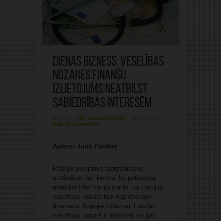
Dienas Bizness: Veselības
nozares finanšu
izlietojums neatbilst
sabiedrības interesēm
Publicējis:
MIC Administrācija
15/10/2024
Rakstīt komentāru
Autors: Juris Paiders
Pašlaik pieejamie starptautiskie
statistikas dati liecina, ka patiesībai
neatbilst informācija par to, ka Latvijas
veselības nozare tiek nepietiekami
finansēta. Kopējie izdevumi Latvijas
veselības nozarē ir atbilstoši un pat