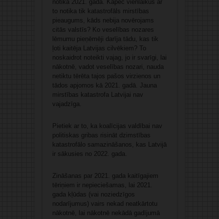
notika 2021. gadā. Kāpēc vienlaikus ar
to notika tik katastrofāls mirstības
pieaugums, kāds nebija novērojams
citās valstīs? Ko veselības nozares
lēmumu pieņēmēji darīja tādu, kas tik
ļoti kaitēja Latvijas cilvēkiem? To
noskaidrot noteikti vajag, jo ir svarīgi, lai
nākotnē, vadot veselības nozari, nauda
netiktu tērēta tajos pašos virzienos un
tādos apjomos kā 2021. gadā. Jauna
mirstības katastrofa Latvijai nav
vajadzīga.
Pietiek ar to, ka koalīcijas valdībai nav
politiskas gribas risināt dzimstības
katastrofālo samazināšanos, kas Latvijā
ir sākusies no 2022. gada.
Zināšanas par 2021. gada kaitīgajiem
tēriņiem ir nepieciešamas, lai 2021.
gada kļūdas (vai noziedzīgos
nodarījumus) vairs nekad neatkārtotu
nākotnē, lai nākotnē nekādā gadījumā