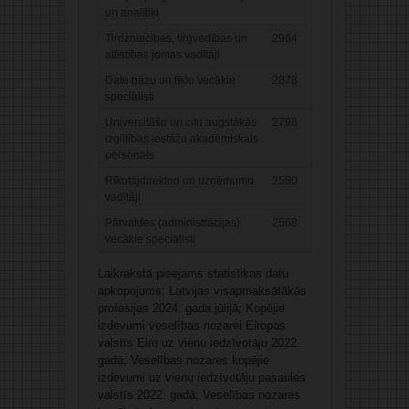
un analītiķi
Tirdzniecības, tirgvedības un
2964
attīstības jomas vadītāji
Datu bāzu un tīklu vecākie
2878
speciālisti
Universitāšu un citu augstākās
2798
izglītības iestāžu akadēmiskais
personāls
Rīkotājdirektori un uzņēmumu
2580
vadītāji
Pārvaldes (administrācijas)
2568
vecākie speciālisti
Laikrakstā pieejams statistikas datu
apkopojums: Latvijas visapmaksātākās
profesijas 2024. gada jūlijā; Kopējie
izdevumi veselības nozarei Eiropas
valstīs Eiro uz vienu iedzīvotāju 2022.
gadā; Veselības nozares kopējie
izdevumi uz vienu iedzīvotāju pasaules
valstīs 2022. gadā; Veselības nozares