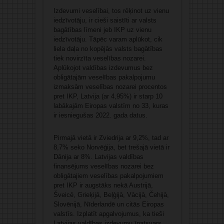
Izdevumi veselībai, tos rēķinot uz vienu
iedzīvotāju, ir cieši saistīti ar valsts
bagātības līmeni jeb IKP uz vienu
iedzīvotāju. Tāpēc varam aplūkot, cik
liela daļa no kopējās valsts bagātības
tiek novirzīta veselības nozarei.
Aplūkojot valdības izdevumus bez
obligātajām veselības pakalpojumu
izmaksām veselības nozarei procentos
pret IKP, Latvija (ar 4,95%) ir starp 10
labākajām Eiropas valstīm no 33, kuras
ir iesniegušas 2022. gada datus.
Pirmajā vietā ir Zviedrija ar 9,2%, tad ar
8,7% seko Norvēģija, bet trešajā vietā ir
Dānija ar 8%. Latvijas valdības
finansējums veselības nozarei bez
obligātajiem veselības pakalpojumiem
pret IKP ir augstāks nekā Austrijā,
Šveicē, Grieķijā, Beļģijā, Vācijā, Čehijā,
Slovēnijā, Nīderlandē un citās Eiropas
valstīs. Izplatīt apgalvojumus, ka tieši
Latvijas valdības izdevumu īpatsvars