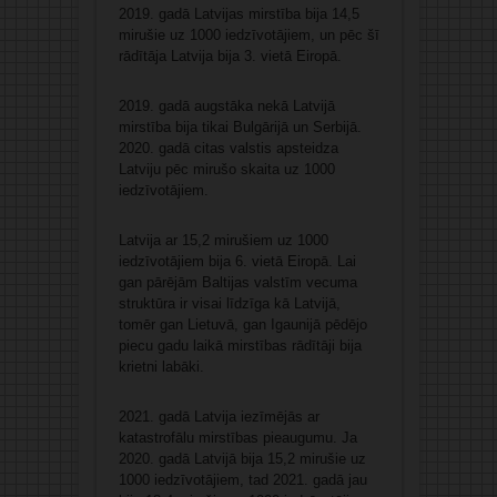
2019. gadā Latvijas mirstība bija 14,5
mirušie uz 1000 iedzīvotājiem, un pēc šī
rādītāja Latvija bija 3. vietā Eiropā.
2019. gadā augstāka nekā Latvijā
mirstība bija tikai Bulgārijā un Serbijā.
2020. gadā citas valstis apsteidza
Latviju pēc mirušo skaita uz 1000
iedzīvotājiem.
Latvija ar 15,2 mirušiem uz 1000
iedzīvotājiem bija 6. vietā Eiropā. Lai
gan pārējām Baltijas valstīm vecuma
struktūra ir visai līdzīga kā Latvijā,
tomēr gan Lietuvā, gan Igaunijā pēdējo
piecu gadu laikā mirstības rādītāji bija
krietni labāki.
2021. gadā Latvija iezīmējās ar
katastrofālu mirstības pieaugumu. Ja
2020. gadā Latvijā bija 15,2 mirušie uz
1000 iedzīvotājiem, tad 2021. gadā jau