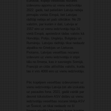
Eurostat, kopējo veselības nozares
izdevumu apjomu uz vienu iedzīvotāju
2022. gadā, tad patiešām Latvija nebija
pirmajās vietās Eiropā, bet Latvijas
rādītāji nebija arī paši sliktākie. No 29
valstīm, par kurām ir dati, Latvija ar
1557 eiro uz vienu iedzīvotāju bija 24.
vietā Eiropā, apsteidzot tādas valstis kā
Horvātiju, Poliju, Ungāriju, Bulgāriju un
Rumāniju. Latvijas rādītājs tikai nedaudz
atpalika no Grieķijas un Lietuvas.
Protams, Latvijas veselības nozares
izdevumi uz vienu iedzīvotāju ir stipri
tālu no līmeņa, kas ir sasniegts Somijā,
Francijā un citās attīstītās valstīs, kurās
tas ir virs 4000 eiro uz vienu iedzīvotāju.
Pēc kopējiem veselības izdevumiem uz
vienu iedzīvotāju Latvija ļoti abi izskatās
uz pasaules fona. 2021. gadā vairāk par
desmit tūkstošiem ASV dolāru uz vienu
iedzīvotāju veselības nozarei tērēja ASV
un Šveicē, un tikai nedaudz no šī
līmeņa atpalika Norvēģija, kuras kopējie