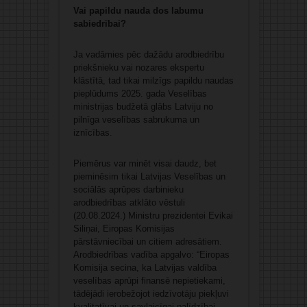
Vai papildu nauda dos labumu
sabiedrībai?
Ja vadāmies pēc dažādu arodbiedrību
priekšnieku vai nozares ekspertu
klāstītā, tad tikai milzīgs papildu naudas
pieplūdums 2025. gada Veselības
ministrijas budžetā glābs Latviju no
pilnīga veselības sabrukuma un
iznīcības.
Piemērus var minēt visai daudz, bet
pieminēsim tikai Latvijas Veselības un
sociālās aprūpes darbinieku
arodbiedrības atklāto vēstuli
(20.08.2024.) Ministru prezidentei Evikai
Siliņai, Eiropas Komisijas
pārstāvniecībai un citiem adresātiem.
Arodbiedrības vadība apgalvo: “Eiropas
Komisija secina, ka Latvijas valdība
veselības aprūpi finansē nepietiekami,
tādējādi ierobežojot iedzīvotāju piekļuvi
kvalitatīvai un savlaicīgai palīdzībai.