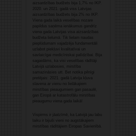
aizsardzības budžets bija 1,7% no IKP.
2020. un 2021. gadā viss Latvijas
aizsardzības budžets bija 2% no IKP.
Viena gada laikā veselības nozare
papildus saņēma ienākumus gandrīz
viena gada Latvijas visa aizsardzības
budžeta lielumā. Tik lielam naudas
pieplūdumam vajadzēja fundamentāli
uzlabot piekļuvi kvalitatīvai un
savlaicīgai medicīniskai palīdzībai. Bija
sagaidāms, ka visi veselības rādītāji
Latvijā uzlabosies, mirstība
samazināsies utt. Bet notika pilnīgi
pretējais: 2021. gadā Latvija kļuva
slavena ar vienu no lielākajiem
mirstības pieaugumiem gan pasaulē,
gan Eiropā ar katastrofālu mirstības
pieaugumu viena gada laikā!
Vispirms ir jāatzīmē, ka Latvijā jau labu
laiku ir bijuši vieni no augstākajiem
mirstības rādītājiem Eiropas Savienībā.