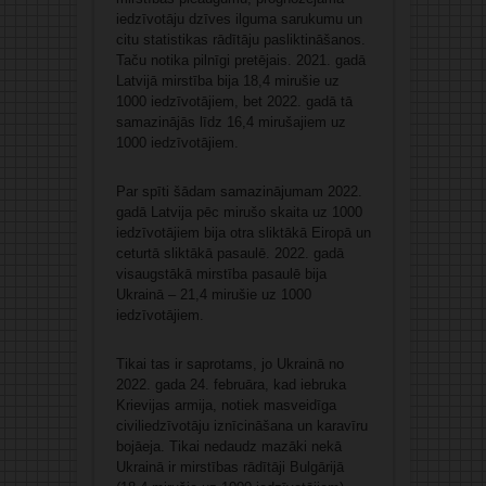
iedzīvotāju dzīves ilguma sarukumu un
citu statistikas rādītāju pasliktināšanos.
Taču notika pilnīgi pretējais. 2021. gadā
Latvijā mirstība bija 18,4 mirušie uz
1000 iedzīvotājiem, bet 2022. gadā tā
samazinājās līdz 16,4 mirušajiem uz
1000 iedzīvotājiem.
Par spīti šādam samazinājumam 2022.
gadā Latvija pēc mirušo skaita uz 1000
iedzīvotājiem bija otra sliktākā Eiropā un
ceturtā sliktākā pasaulē. 2022. gadā
visaugstākā mirstība pasaulē bija
Ukrainā – 21,4 mirušie uz 1000
iedzīvotājiem.
Tikai tas ir saprotams, jo Ukrainā no
2022. gada 24. februāra, kad iebruka
Krievijas armija, notiek masveidīga
civiliedzīvotāju iznīcināšana un karavīru
bojāeja. Tikai nedaudz mazāki nekā
Ukrainā ir mirstības rādītāji Bulgārijā