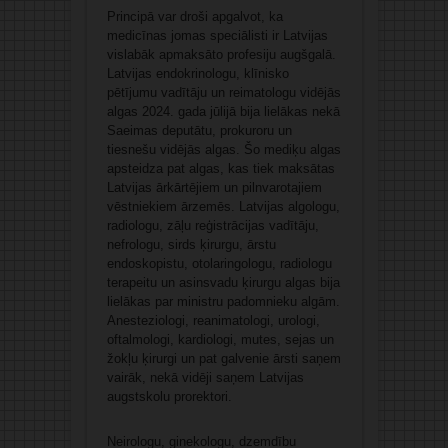
Principā var droši apgalvot, ka
medicīnas jomas speciālisti ir Latvijas
vislabāk apmaksāto profesiju augšgalā.
Latvijas endokrinologu, klīnisko
pētījumu vadītāju un reimatologu vidējās
algas 2024. gada jūlijā bija lielākas nekā
Saeimas deputātu, prokuroru un
tiesnešu vidējās algas. Šo mediķu algas
apsteidza pat algas, kas tiek maksātas
Latvijas ārkārtējiem un pilnvarotajiem
vēstniekiem ārzemēs. Latvijas algologu,
radiologu, zāļu reģistrācijas vadītāju,
nefrologu, sirds ķirurgu, ārstu
endoskopistu, otolaringologu, radiologu
terapeitu un asinsvadu ķirurgu algas bija
lielākas par ministru padomnieku algām.
Anesteziologi, reanimatologi, urologi,
oftalmologi, kardiologi, mutes, sejas un
žokļu ķirurgi un pat galvenie ārsti saņem
vairāk, nekā vidēji saņem Latvijas
augstskolu prorektori.
Neirologu, ginekologu, dzemdību