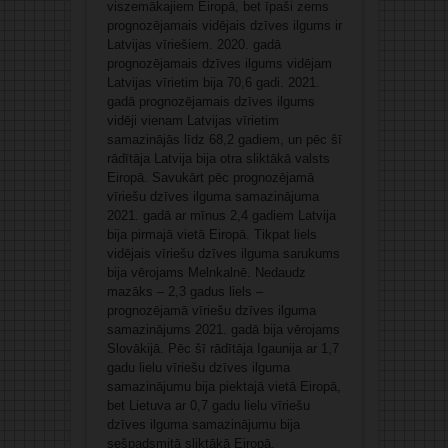
viszemākajiem Eiropā, bet īpaši zems
prognozējamais vidējais dzīves ilgums ir
Latvijas vīriešiem. 2020. gadā
prognozējamais dzīves ilgums vidējam
Latvijas vīrietim bija 70,6 gadi. 2021.
gadā prognozējamais dzīves ilgums
vidēji vienam Latvijas vīrietim
samazinājās līdz 68,2 gadiem, un pēc šī
rādītāja Latvija bija otra sliktākā valsts
Eiropā. Savukārt pēc prognozējamā
vīriešu dzīves ilguma samazinājuma
2021. gadā ar mīnus 2,4 gadiem Latvija
bija pirmajā vietā Eiropā. Tikpat liels
vidējais vīriešu dzīves ilguma sarukums
bija vērojams Melnkalnē. Nedaudz
mazāks – 2,3 gadus liels –
prognozējamā vīriešu dzīves ilguma
samazinājums 2021. gadā bija vērojams
Slovākijā. Pēc šī rādītāja Igaunija ar 1,7
gadu lielu vīriešu dzīves ilguma
samazinājumu bija piektajā vietā Eiropā,
bet Lietuva ar 0,7 gadu lielu vīriešu
dzīves ilguma samazinājumu bija
sešpadsmitā sliktākā Eiropā.