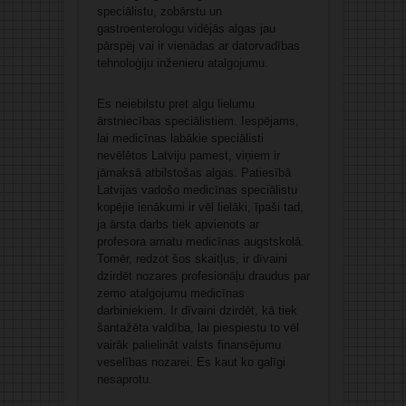
speciālistu, zobārstu un
gastroenterologu vidējās algas jau
pārspēj vai ir vienādas ar datorvadības
tehnoloģiju inženieru atalgojumu.
Es neiebilstu pret algu lielumu
ārstniecības speciālistiem. Iespējams,
lai medicīnas labākie speciālisti
nevēlētos Latviju pamest, viņiem ir
jāmaksā atbilstošas algas. Patiesībā
Latvijas vadošo medicīnas speciālistu
kopējie ienākumi ir vēl lielāki, īpaši tad,
ja ārsta darbs tiek apvienots ar
profesora amatu medicīnas augstskolā.
Tomēr, redzot šos skaitļus, ir dīvaini
dzirdēt nozares profesionāļu draudus par
zemo atalgojumu medicīnas
darbiniekiem. Ir dīvaini dzirdēt, kā tiek
šantažēta valdība, lai piespiestu to vēl
vairāk palielināt valsts finansējumu
veselības nozarei. Es kaut ko galīgi
nesaprotu.