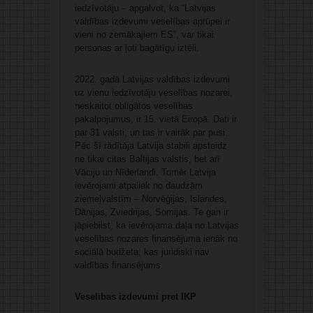
iedzīvotāju – apgalvot, ka “Latvijas
valdības izdevumi veselības aprūpei ir
vieni no zemākajiem ES”, var tikai
personas ar ļoti bagātīgu iztēli.
2022. gadā Latvijas valdības izdevumi
uz vienu iedzīvotāju veselības nozarei,
neskaitot obligātos veselības
pakalpojumus, ir 15. vietā Eiropā. Dati ir
par 31 valsti, un tas ir vairāk par pusi.
Pēc šī rādītāja Latvija stabili apsteidz
ne tikai citas Baltijas valstis, bet arī
Vāciju un Nīderlandi. Tomēr Latvija
ievērojami atpaliek no daudzām
ziemeļvalstīm – Norvēģijas, Islandes,
Dānijas, Zviedrijas, Somijas. Te gan ir
jāpiebilst, ka ievērojama daļa no Latvijas
veselības nozares finansējuma ienāk no
sociālā budžeta, kas juridiski nav
valdības finansējums.
Veselības izdevumi pret IKP