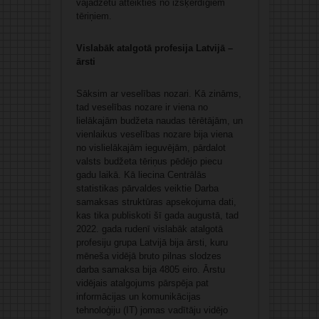
vajadzētu atteikties no izšķērdīgiem
tēriņiem.
Vislabāk atalgotā profesija Latvijā –
ārsti
Sāksim ar veselības nozari. Kā zināms,
tad veselības nozare ir viena no
lielākajām budžeta naudas tērētājām, un
vienlaikus veselības nozare bija viena
no vislielākajām ieguvējām, pārdalot
valsts budžeta tēriņus pēdējo piecu
gadu laikā. Kā liecina Centrālās
statistikas pārvaldes veiktie Darba
samaksas struktūras apsekojuma dati,
kas tika publiskoti šī gada augustā, tad
2022. gada rudenī vislabāk atalgotā
profesiju grupa Latvijā bija ārsti, kuru
mēneša vidējā bruto pilnas slodzes
darba samaksa bija 4805 eiro. Ārstu
vidējais atalgojums pārspēja pat
informācijas un komunikācijas
tehnoloģiju (IT) jomas vadītāju vidējo