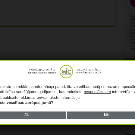
Rekl
ā rakstu un reklāmas informācija paredzēta veselības aprūpes nozares speciāl
atbildību sarežģījumu gadījumos, kas radušies,
nespeciālistiem
interpretējot 
ā publicēto reklāmas un/vai rakstu informāciju.
lists veselības aprūpes jomā?
Jā
Nē