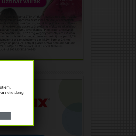
āma
istiem.
vai nelietderīgi