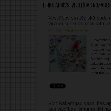
Birku ahrīvs:
Veselības nozares
Veselības stratēģiskā pado
virzību konkrētu rezultātu u
06/11/2025
Rakstīt komentāru
5. novembrī n
Veselības mini
nozarei un iez
2026.gadā ves
Budžeta projek
uzlabotu vese
iedzīvotāju fi
Lasīt tālāk »
VM: Nākamgad veselības aprū
kas valdības lēmumu dēļ nav