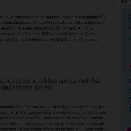
Rekl
, ka nākamgad veselības aprūpei būtu nepieciešami papildu 651
kumu neiesniegšanas lēmuma dēļ pašlaik nav reāli sasniedzams
skās padomes sēdes laikā ziņoja VM pārstāvji. Atbilstoši
 sniegusi priekšlikumus 2026.gada budžeta finansējuma
azīstinot ar iecerētajiem taupības pasākumiem. Vienlaikus
s apstākļos veselības aprūpe nedrīkst
 populistiskām spēlēm
 norisinājās Veselības nozares stratēģiskās padomes* sēde, kurā
s ekspertus ar 2026.gada nozares budžeta veidošanas plāniem un
bas ministrs Hosams Abu Meri uzsvēra, ka veselības budžeta
ministratīvo izmaksu rēķina. Tas nozīmē, ka valsts apmaksāto
amazināt, lai pacientiem nebūtu jāsaskaras ar ...
Lasīt tālāk »