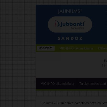
MIC-INFO Likumdošana
Tālākm
06/08/2026
MIC-INFO Likumdošana
Tālākmācības testi
Sākums
»
Birku ahrīvs: Veselības nozares St