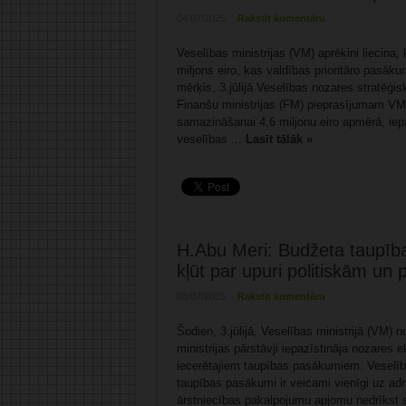
04/07/2025
Rakstīt komentāru
Veselības ministrijas (VM) aprēķini liecina
miljons eiro, kas valdības prioritāro pasā
mērķis, 3.jūlijā Veselības nozares stratēģi
Finanšu ministrijas (FM) pieprasījumam VM
samazināšanai 4,6 miljonu eiro apmērā, iep
veselības ...
Lasīt tālāk »
H.Abu Meri: Budžeta taupība
kļūt par upuri politiskām un
03/07/2025
Rakstīt komentāru
Šodien, 3.jūlijā, Veselības ministrijā (VM)
ministrijas pārstāvji iepazīstināja nozare
iecerētajiem taupības pasākumiem. Veselī
taupības pasākumi ir veicami vienīgi uz ad
ārstniecības pakalpojumu apjomu nedrīkst s