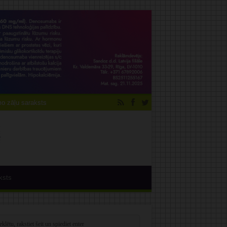
 zāļu saraksts
ksts