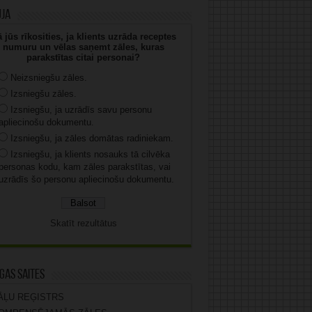
uja
 jūs rīkosities, ja klients uzrāda receptes
numuru un vēlas saņemt zāles, kuras
parakstītas citai personai?
Neizsniegšu zāles.
Izsniegšu zāles.
Izsniegšu, ja uzrādīs savu personu
apliecinošu dokumentu.
Izsniegšu, ja zāles domātas radiniekam.
Izsniegšu, ja klients nosauks tā cilvēka
personas kodu, kam zāles parakstītas, vai
uzrādīs šo personu apliecinošu dokumentu.
Skatīt rezultātus
gas saites
ĀĻU REĢISTRS