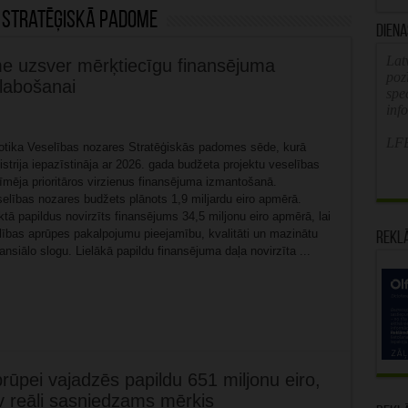
 Stratēģiskā padome
Diena
Latv
me uzsver mērķtiecīgu finansējuma
poz
zlabošanai
spe
inf
LFB
otika Veselības nozares Stratēģiskās padomes sēde, kurā
strija iepazīstināja ar 2026. gada budžeta projektu veselības
īmēja prioritāros virzienus finansējuma izmantošanā.
elības nozares budžets plānots 1,9 miljardu eiro apmērā.
tā papildus novirzīts finansējums 34,5 miljonu eiro apmērā, lai
lības aprūpes pakalpojumu pieejamību, kvalitāti un mazinātu
Rekl
nansiālo slogu. Lielākā papildu finansējuma daļa novirzīta ...
pei vajadzēs papildu 651 miljonu eiro,
 reāli sasniedzams mērķis