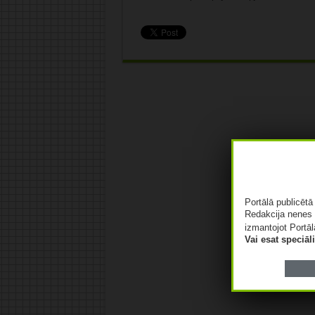
Portālā publicēt
Redakcija nenes 
izmantojot Portāl
Vai esat speciā