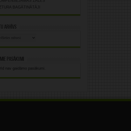
OMPENSĒJAMĀS ZĀLES
ZTURA BAGĀTINĀTĀJI
u arhīvs
stu
vs
mie pasākumi
rīd nav gaidāmo pasākumi.