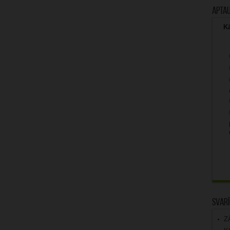
Apta
Kā
Svarī
Z