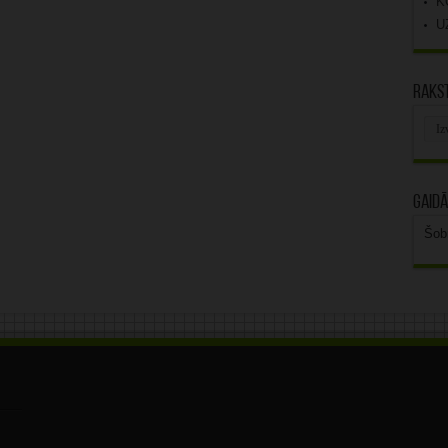
K
U
Rakst
Rak
arhī
Gaidā
Šob