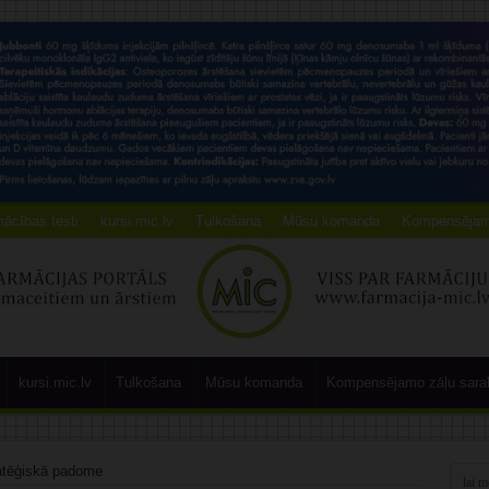
ācības testi
kursi.mic.lv
Tulkošana
Mūsu komanda
Kompensējamo
kursi.mic.lv
Tulkošana
Mūsu komanda
Kompensējamo zāļu sara
ratēģiskā padome