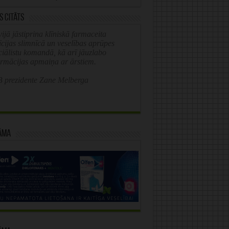
s citāts
ijā jāstiprina klīniskā farmaceita
īcijas slimnīcā un veselības aprūpes
ciālistu komandā, kā arī jāuzlabo
ormācijas apmaiņa ar ārstiem.
 prezidente Zane Melberga
āma