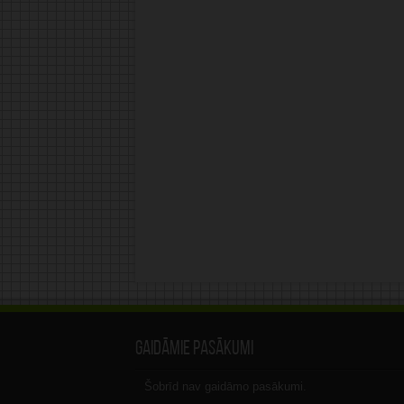
Gaidāmie pasākumi
Šobrīd nav gaidāmo pasākumi.