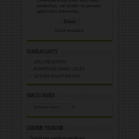
cilvēka personas kodu, kam zāles
parakstītas, vai uzrādīs šo personu
apliecinošu dokumentu.
Skatīt rezultātus
Svarīgas saites
ZĀĻU REĢISTRS
KOMPENSĒJAMĀS ZĀLES
UZTURA BAGĀTINĀTĀJI
Rakstu arhīvs
Rakstu
arhīvs
Gaidāmie pasākumi
Šobrīd nav gaidāmo pasākumi.