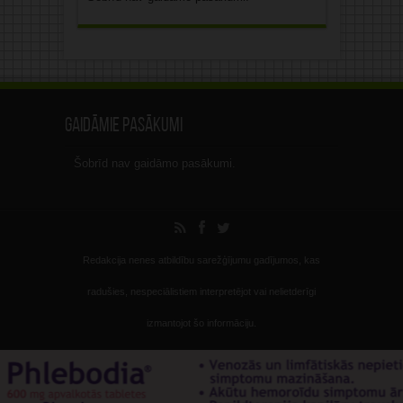
Gaidāmie pasākumi
Šobrīd nav gaidāmo pasākumi.
Redakcija nenes atbildību sarežģījumu gadījumos, kas
radušies, nespeciālistiem interpretējot vai nelietderīgi
izmantojot šo informāciju.