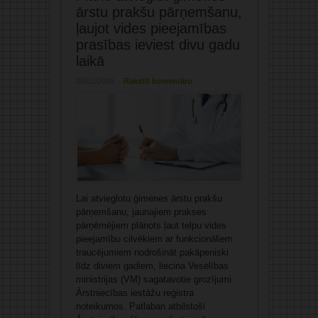
ārstu prakšu pārņemšanu,
ļaujot vides pieejamības
prasības ieviest divu gadu
laikā
26/01/2026
Rakstīt komentāru
Lai atvieglotu ģimenes ārstu prakšu
pārņemšanu, jaunajiem prakses
pārņēmējiem plānots ļaut telpu vides
pieejamību cilvēkiem ar funkcionāliem
traucējumiem nodrošināt pakāpeniski
līdz diviem gadiem, liecina Veselības
ministrijas (VM) sagatavotie grozījumi
Ārstniecības iestāžu reģistra
noteikumos. Patlaban atbilstoši