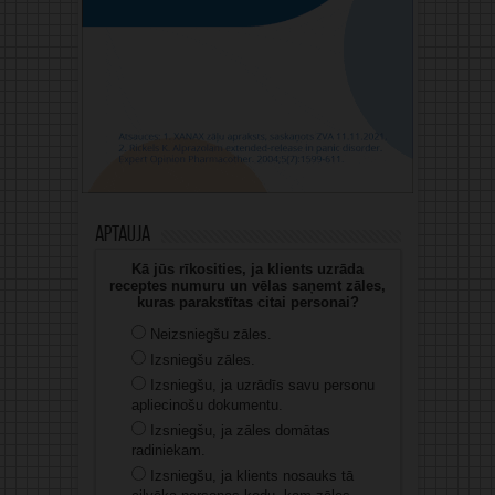
Aptauja
Kā jūs rīkosities, ja klients uzrāda
receptes numuru un vēlas saņemt zāles,
kuras parakstītas citai personai?
Neizsniegšu zāles.
Izsniegšu zāles.
Izsniegšu, ja uzrādīs savu personu
apliecinošu dokumentu.
Izsniegšu, ja zāles domātas
radiniekam.
Izsniegšu, ja klients nosauks tā