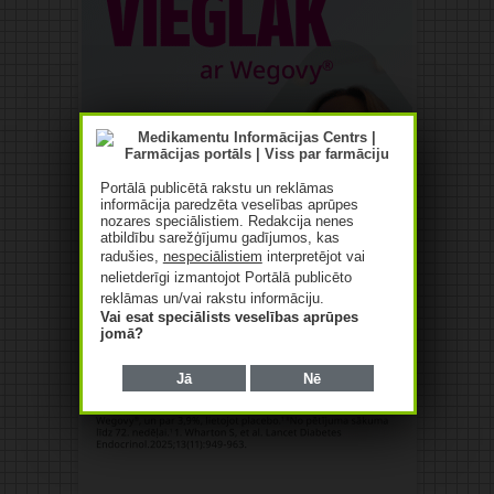
Portālā publicētā rakstu un reklāmas
informācija paredzēta veselības aprūpes
nozares speciālistiem. Redakcija nenes
atbildību sarežģījumu gadījumos, kas
radušies,
nespeciālistiem
interpretējot vai
nelietderīgi izmantojot Portālā publicēto
reklāmas un/vai rakstu informāciju.
Vai esat speciālists veselības aprūpes
jomā?
Jā
Nē