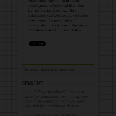
Ārstniecības likumam ārstniecības
pakalpojumus drīkst sniegt tikai tādas
ārstniecības iestādes, kas atbilst
obligātajām prasībām, tostarp nodrošina
vides pieejamību personām ar
funkcionāliem traucējumiem. Vienlaikus
normatīvajos aktos ...
Lasīt tālāk »
Dienas citāts
Latvijā jāstiprina klīniskā farmaceita
pozīcijas slimnīcā un veselības aprūpes
speciālistu komandā, kā arī jāuzlabo
informācijas apmaiņa ar ārstiem.
LFB prezidente Zane Melberga