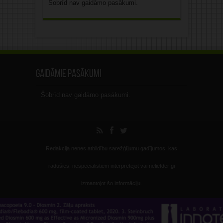
Šobrīd nav gaidāmo pasākumi.
Gaidāmie pasākumi
Šobrīd nav gaidāmo pasākumi.
Redakcija nenes atbildību sarežģījumu gadījumos, kas
radušies, nespeciālistiem interpretējot vai nelietderīgi
izmantojot šo informāciju.