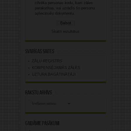
cilvēka personas kodu, kam zāles
parakstītas, vai uzrādīs šo personu
apliecinošu dokumentu.
Skatīt rezultātus
Svarīgas saites
ZĀĻU REĢISTRS
KOMPENSĒJAMĀS ZĀLES
UZTURA BAGĀTINĀTĀJI
Rakstu arhīvs
Rakstu
arhīvs
Gaidāmie pasākumi