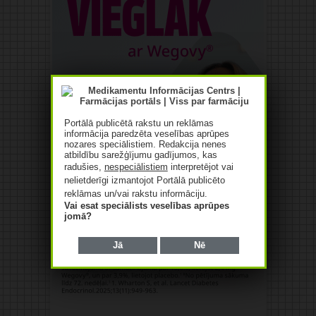
Portālā publicētā rakstu un reklāmas
informācija paredzēta veselības aprūpes
nozares speciālistiem. Redakcija nenes
atbildību sarežģījumu gadījumos, kas
radušies,
nespeciālistiem
interpretējot vai
nelietderīgi izmantojot Portālā publicēto
reklāmas un/vai rakstu informāciju.
Vai esat speciālists veselības aprūpes
jomā?
Jā
Nē