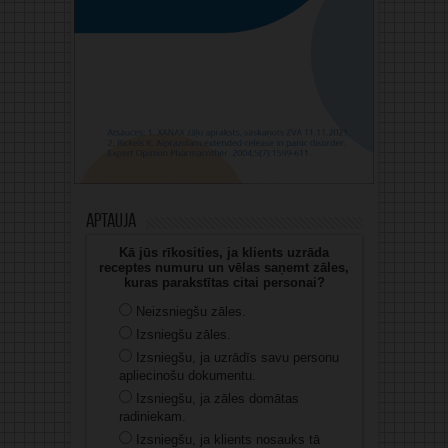
Aptauja
Kā jūs rīkosities, ja klients uzrāda
receptes numuru un vēlas saņemt zāles,
kuras parakstītas citai personai?
Neizsniegšu zāles.
Izsniegšu zāles.
Izsniegšu, ja uzrādīs savu personu
apliecinošu dokumentu.
Izsniegšu, ja zāles domātas
radiniekam.
Izsniegšu, ja klients nosauks tā