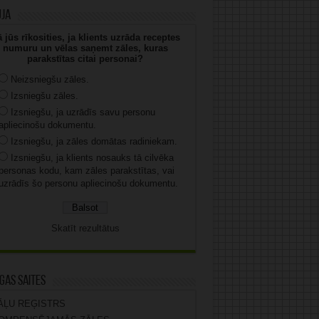
uja
 jūs rīkosities, ja klients uzrāda receptes
numuru un vēlas saņemt zāles, kuras
parakstītas citai personai?
Neizsniegšu zāles.
Izsniegšu zāles.
Izsniegšu, ja uzrādīs savu personu
apliecinošu dokumentu.
Izsniegšu, ja zāles domātas radiniekam.
Izsniegšu, ja klients nosauks tā cilvēka
personas kodu, kam zāles parakstītas, vai
uzrādīs šo personu apliecinošu dokumentu.
Skatīt rezultātus
gas saites
ĀĻU REĢISTRS