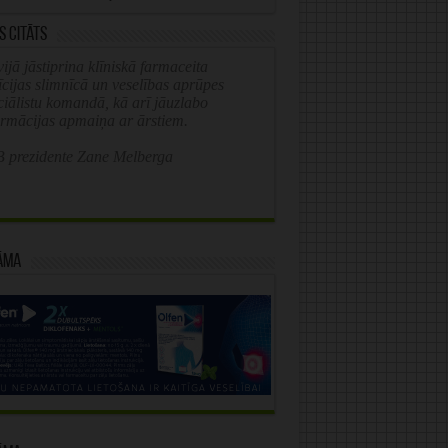
s citāts
ijā jāstiprina klīniskā farmaceita
īcijas slimnīcā un veselības aprūpes
ciālistu komandā, kā arī jāuzlabo
ormācijas apmaiņa ar ārstiem.
 prezidente Zane Melberga
āma