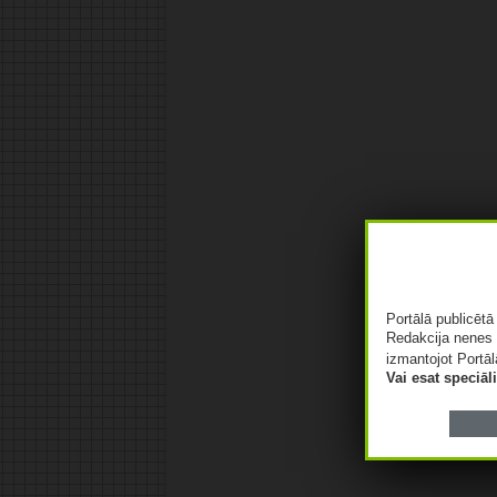
Portālā publicēt
Redakcija nenes 
izmantojot Portāl
Vai esat speciā