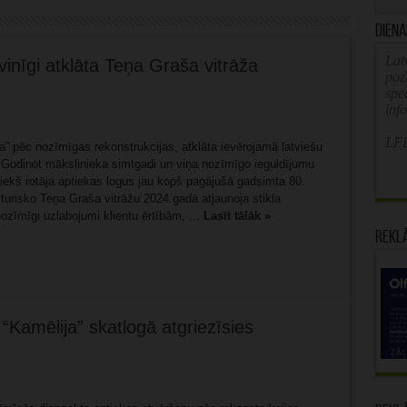
Diena
Latv
inīgi atklāta Teņa Graša vitrāža
poz
spe
inf
LFB
a” pēc nozīmīgas rekonstrukcijas, atklāta ievērojamā latviešu
 Godinot mākslinieka simtgadi un viņa nozīmīgo ieguldījumu
priekš rotāja aptiekas logus jau kopš pagājušā gadsimta 80.
sturisko Teņa Graša vitrāžu 2024.gadā atjaunoja stikla
nozīmīgi uzlabojumi klientu ērtībām, ...
Lasīt tālāk »
Rekl
Kamēlija” skatlogā atgriezīsies