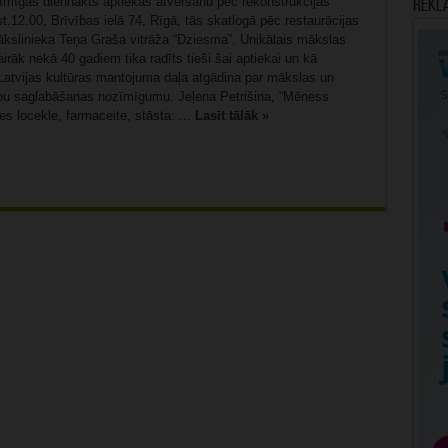
īmīgās diennakts aptiekas atvēršanu pēc rekonstrukcijas
Rekl
st.12.00, Brīvības ielā 74, Rīgā, tās skatlogā pēc restaurācijas
mākslinieka Teņa Graša vitrāža “Dziesma”. Unikālais mākslas
irāk nekā 40 gadiem tika radīts tieši šai aptiekai un kā
tvijas kultūras mantojuma daļa atgādina par mākslas un
ību saglabāšanas nozīmīgumu. Jeļena Petrišina, “Mēness
es locekle, farmaceite, stāsta: ...
Lasīt tālāk »