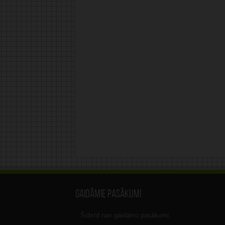
Gaidāmie pasākumi
Šobrīd nav gaidāmo pasākumi.