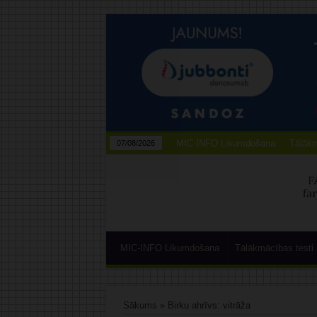
MIC-INFO Likumdošana
Tālākm
07/08/2026
MIC-INFO Likumdošana
Tālākmācības testi
Sākums
»
Birku ahrīvs: vitrāža