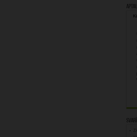
Apta
Kā
Svarī
Z