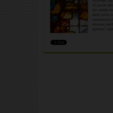
Atzīmējot noz
16.janvārī plk
tiks atklāta 
darbs pirms va
neatņemama La
vēstures liec
aptiekas” vald