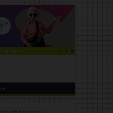
 zāļu saraksts
ksts