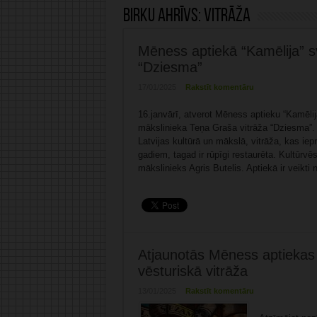
Birku ahrīvs:
vitrāža
Mēness aptiekā “Kamēlija” sv
“Dziesma”
17/01/2025
Rakstīt komentāru
16.janvārī, atverot Mēness aptieku “Kamēlij
mākslinieka Teņa Graša vitrāža “Dziesma”.
Latvijas kultūrā un mākslā, vitrāža, kas ie
gadiem, tagad ir rūpīgi restaurēta. Kultūrvē
mākslinieks Agris Butelis. Aptiekā ir veikti 
Atjaunotās Mēness aptiekas “
vēsturiskā vitrāža
13/01/2025
Rakstīt komentāru