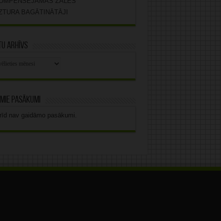
OMPENSĒJAMĀS ZĀLES
ZTURA BAGĀTINĀTĀJI
u arhīvs
stu
vs
mie pasākumi
rīd nav gaidāmo pasākumi.