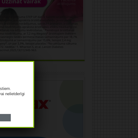
āma
istiem.
vai nelietderīgi