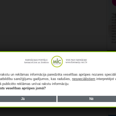
Rekl
ā rakstu un reklāmas informācija paredzēta veselības aprūpes nozares speciāl
atbildību sarežģījumu gadījumos, kas radušies,
nespeciālistiem
interpretējot 
ā publicēto reklāmas un/vai rakstu informāciju.
lists veselības aprūpes jomā?
Jā
Nē