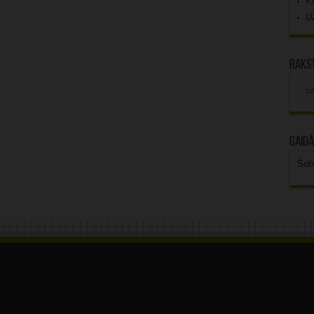
K
U
Rakst
Rak
arhī
Gaidā
Šob