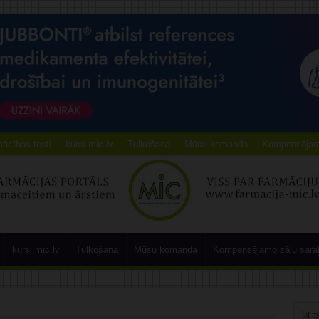
ācības testi
kursi.mic.lv
Tulkošana
Mūsu komanda
Kompensējamo
kursi.mic.lv
Tulkošana
Mūsu komanda
Kompensējamo zāļu sara