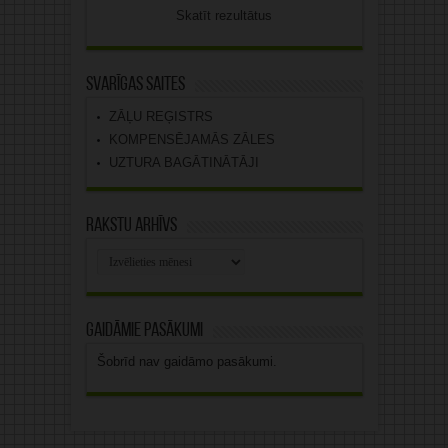
Skatīt rezultātus
Svarīgas saites
ZĀĻU REĢISTRS
KOMPENSĒJAMĀS ZĀLES
UZTURA BAGĀTINĀTĀJI
Rakstu arhīvs
Rakstu
arhīvs
Gaidāmie pasākumi
Šobrīd nav gaidāmo pasākumi.