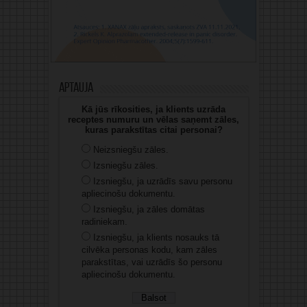
Aptauja
Kā jūs rīkosities, ja klients uzrāda
receptes numuru un vēlas saņemt zāles,
kuras parakstītas citai personai?
Neizsniegšu zāles.
Izsniegšu zāles.
Izsniegšu, ja uzrādīs savu personu
apliecinošu dokumentu.
Izsniegšu, ja zāles domātas
radiniekam.
Izsniegšu, ja klients nosauks tā
cilvēka personas kodu, kam zāles
parakstītas, vai uzrādīs šo personu
apliecinošu dokumentu.