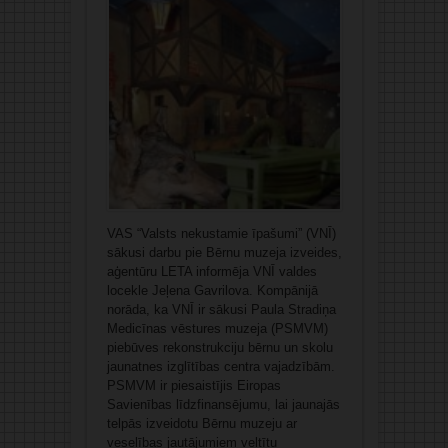
VAS “Valsts nekustamie īpašumi” (VNĪ)
sākusi darbu pie Bērnu muzeja izveides,
aģentūru LETA informēja VNĪ valdes
locekle Jeļena Gavrilova. Kompānijā
norāda, ka VNĪ ir sākusi Paula Stradiņa
Medicīnas vēstures muzeja (PSMVM)
piebūves rekonstrukciju bērnu un skolu
jaunatnes izglītības centra vajadzībām.
PSMVM ir piesaistījis Eiropas
Savienības līdzfinansējumu, lai jaunajās
telpās izveidotu Bērnu muzeju ar
veselības jautājumiem veltītu