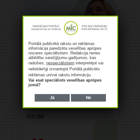
Portālā publicētā rakstu un reklāmas
informācija paredzēta veselības aprūpes
nozares speciālistiem. Redakcija nenes
atbildību sarežģījumu gadījumos, kas
radušies,
nespeciālistiem
interpretējot vai
nelietderīgi izmantojot Portālā publicēto
reklāmas un/vai rakstu informāciju.
Vai esat speciālists veselības aprūpes
jomā?
Jā
Nē
Reklāma