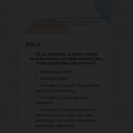
Aptauja
Kā jūs rīkosities, ja klients uzrāda
receptes numuru un vēlas saņemt zāles,
kuras parakstītas citai personai?
Neizsniegšu zāles.
Izsniegšu zāles.
Izsniegšu, ja uzrādīs savu personu
apliecinošu dokumentu.
Izsniegšu, ja zāles domātas
radiniekam.
Izsniegšu, ja klients nosauks tā
cilvēka personas kodu, kam zāles
parakstītas, vai uzrādīs šo personu
apliecinošu dokumentu.