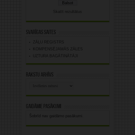
Skatīt rezultātus
Svarīgas saites
ZĀĻU REĢISTRS
KOMPENSĒJAMĀS ZĀLES
UZTURA BAGĀTINĀTĀJI
Rakstu arhīvs
Rakstu
arhīvs
Gaidāmie pasākumi
Šobrīd nav gaidāmo pasākumi.