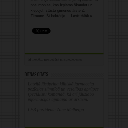
pneumoniae, kas izplatās šķaudot un
klepojot, stāsta ģimenes ārste Z.
Zitmane. Šī baktērija ...
Lasīt tālāk »
Dienas citāts
Latvijā jāstiprina klīniskā farmaceita
pozīcijas slimnīcā un veselības aprūpes
speciālistu komandā, kā arī jāuzlabo
informācijas apmaiņa ar ārstiem.
LFB prezidente Zane Melberga