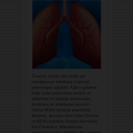
Šosezon biežāk tiek runāts par
mikoplazmas baktērijas izraisītas
pneimonijas izplatību. Kādi ir galvenie
šāda veida pneimonijas iemesli un
atšķirības no tipiskās pneimonijas,
ārstēšana un atlabšanas process?
Stāsta BENU Aptiekas piesaistītā
eksperte, ģimenes ārste Zane Zitmane
un BENU Aptiekas klīniskā farmaceite
Ilze Priedniece. Mikoplazmas
pneimoniju izraisa baktērija Mycoplasma