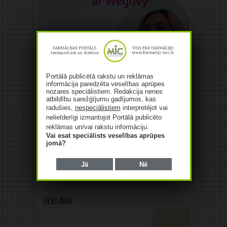
Portālā publicētā rakstu un reklāmas
informācija paredzēta veselības aprūpes
nozares speciālistiem. Redakcija nenes
atbildību sarežģījumu gadījumos, kas
radušies,
nespeciālistiem
interpretējot vai
nelietderīgi izmantojot Portālā publicēto
reklāmas un/vai rakstu informāciju.
Vai esat speciālists veselības aprūpes
jomā?
Jā
Nē
Reklāma