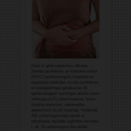
Kopš šī gada septembra sākuma
Slimību profilakses un kontroles centrs
(SPKC) epidemioloģiski izmeklēja un
organizēja infekcijas slimību profilakses
un pretepidēmijas pasākumus 26
epidemioloģiski nozīmīgos akūtas zarnu
infekcijas (AZI) uzliesmojumos, kurus
izraisīja norovīrusi, salmonellas,
adenovīrusi un citi izraisītāji. Visbiežāk
AZI uzliesmojumi bija saistīti ar
inficēšanos dažādās izglītības iestādēs,
t. sk. 15 uzliesmojumi tika atklāti