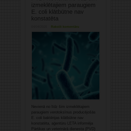
izmeklētajiem paraugiem
E. coli klātbūtne nav
konstatēta
04/04/2025
Rakstīt komentāru
Nevienā no līdz šim izmeklētajiem
paraugiem verotoksīnus producējošās
E. coli baktērijas klātbūtne nav
konstatēta, aģentūru LETA informēja
Pārtikas un veterinārā dienesta (PVD)