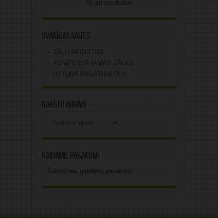
Skatīt rezultātus
Svarīgas saites
ZĀĻU REĢISTRS
KOMPENSĒJAMĀS ZĀLES
UZTURA BAGĀTINĀTĀJI
Rakstu arhīvs
Rakstu
arhīvs
Gaidāmie pasākumi
Šobrīd nav gaidāmo pasākumi.