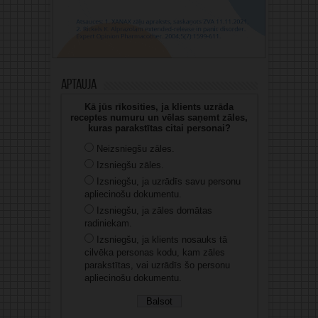
Aptauja
Kā jūs rīkosities, ja klients uzrāda
receptes numuru un vēlas saņemt zāles,
kuras parakstītas citai personai?
Neizsniegšu zāles.
Izsniegšu zāles.
Izsniegšu, ja uzrādīs savu personu
apliecinošu dokumentu.
Izsniegšu, ja zāles domātas
radiniekam.
Izsniegšu, ja klients nosauks tā
cilvēka personas kodu, kam zāles
parakstītas, vai uzrādīs šo personu
apliecinošu dokumentu.