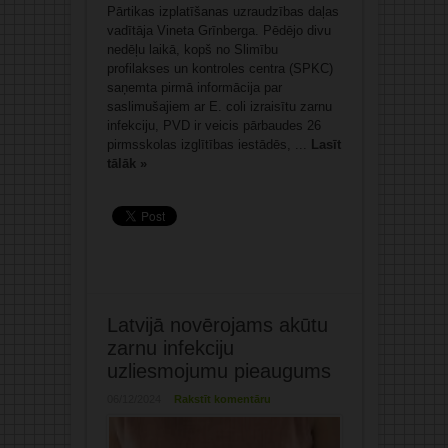
Pārtikas izplatīšanas uzraudzības daļas
vadītāja Vineta Grīnberga. Pēdējo divu
nedēļu laikā, kopš no Slimību
profilakses un kontroles centra (SPKC)
saņemta pirmā informācija par
saslimušajiem ar E. coli izraisītu zarnu
infekciju, PVD ir veicis pārbaudes 26
pirmsskolas izglītības iestādēs, ...
Lasīt
tālāk »
Latvijā novērojams akūtu
zarnu infekciju
uzliesmojumu pieaugums
06/12/2024
Rakstīt komentāru