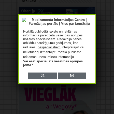
Reklāma
Portālā publicētā rakstu un reklāmas
informācija paredzēta veselības aprūpes
nozares speciālistiem. Redakcija nenes
Reklāma
atbildību sarežģījumu gadījumos, kas
radušies,
nespeciālistiem
interpretējot vai
nelietderīgi izmantojot Portālā publicēto
reklāmas un/vai rakstu informāciju.
Vai esat speciālists veselības aprūpes
jomā?
Jā
Nē