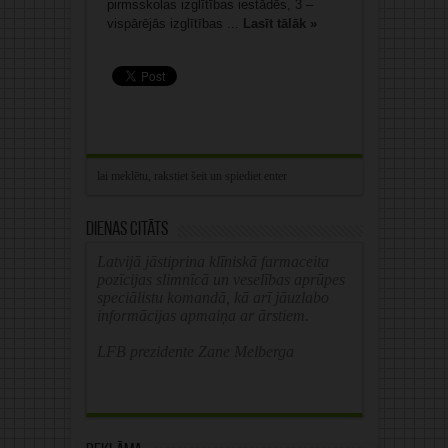
pirmsskolas izglītības iestādēs, 3 –
vispārējās izglītības ...
Lasīt tālāk »
Dienas citāts
Latvijā jāstiprina klīniskā farmaceita
pozīcijas slimnīcā un veselības aprūpes
speciālistu komandā, kā arī jāuzlabo
informācijas apmaiņa ar ārstiem.
LFB prezidente Zane Melberga