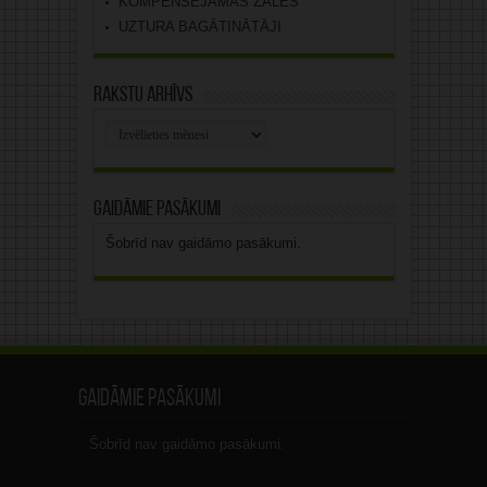
KOMPENSĒJAMĀS ZĀLES
UZTURA BAGĀTINĀTĀJI
Rakstu arhīvs
Rakstu
arhīvs
Gaidāmie pasākumi
Šobrīd nav gaidāmo pasākumi.
Gaidāmie pasākumi
Šobrīd nav gaidāmo pasākumi.