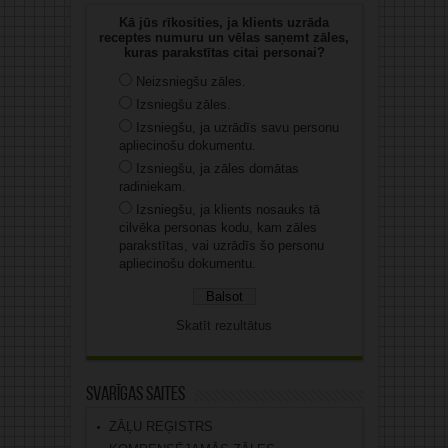
Kā jūs rīkosities, ja klients uzrāda
receptes numuru un vēlas saņemt zāles,
kuras parakstītas citai personai?
Neizsniegšu zāles.
Izsniegšu zāles.
Izsniegšu, ja uzrādīs savu personu
apliecinošu dokumentu.
Izsniegšu, ja zāles domātas
radiniekam.
Izsniegšu, ja klients nosauks tā
cilvēka personas kodu, kam zāles
parakstītas, vai uzrādīs šo personu
apliecinošu dokumentu.
Skatīt rezultātus
Svarīgas saites
ZĀĻU REĢISTRS