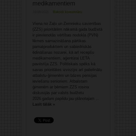
medikamentiem
19/08/2025
Rakstīt komentāru
Viena no Zaļo un Zemnieku savienības
(ZZS) prioritātēm nākamā gada budžetā
ir pievienotās vērtības nodokļa (PVN)
likmes samazināšana pārtikas
pamatproduktiem un sabiedriskās
ēdināšanas nozarei, kā arī recepšu
medikamentiem, aģentūrai LETA
pavēstīja ZZS. Politiskais spēks kā
savas prioritātes izvirzījis arī palielinātu
atbalstu ģimenēm un bāzes pensijas
ieviešanu senioriem. Atbalstam
ģimenēm ar bērniem ZZS rosina
diskusijās par valsts budžetu
2026.gadam papildu jau plānotajam ...
Lasīt tālāk »