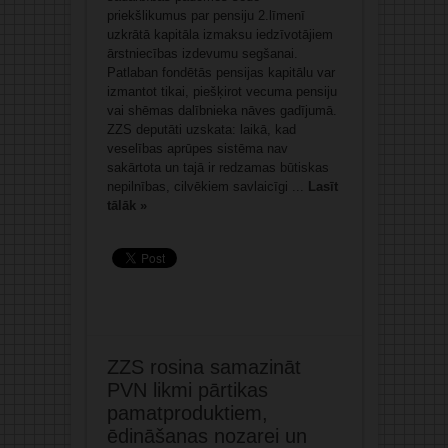
priekšlikumus par pensiju 2.līmenī
uzkrātā kapitāla izmaksu iedzīvotājiem
ārstniecības izdevumu segšanai.
Patlaban fondētās pensijas kapitālu var
izmantot tikai, piešķirot vecuma pensiju
vai shēmas dalībnieka nāves gadījumā.
ZZS deputāti uzskata: laikā, kad
veselības aprūpes sistēma nav
sakārtota un tajā ir redzamas būtiskas
nepilnības, cilvēkiem savlaicīgi ...
Lasīt
tālāk »
ZZS rosina samazināt
PVN likmi pārtikas
pamatproduktiem,
ēdināšanas nozarei un