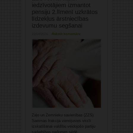
iedzīvotājiem izmantot
pensiju 2.līmenī uzkrātos
līdzekļus ārstniecības
izdevumu segšanai
22/04/2026
Rakstīt komentāru
Zaļo un Zemnieku savienības (ZZS)
Saeimas frakcija vienojusies virzīt
izskatīšanai valdību veidojošo partiju
sadarbības padomes sēdē