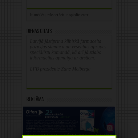
Dienas citāts
Latvijā jāstiprina klīniskā farmaceita
pozīcijas slimnīcā un veselības aprūpes
speciālistu komandā, kā arī jāuzlabo
informācijas apmaiņa ar ārstiem.
LFB prezidente Zane Melberga
Reklāma