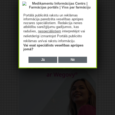
Reklāma
Portālā publicētā rakstu un reklāmas
informācija paredzēta veselības aprūpes
nozares speciālistiem. Redakcija nenes
atbildību sarežģījumu gadījumos, kas
radušies,
nespeciālistiem
interpretējot vai
nelietderīgi izmantojot Portālā publicēto
reklāmas un/vai rakstu informāciju.
Vai esat speciālists veselības aprūpes
jomā?
Jā
Nē