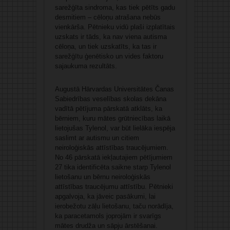
sarežģīta sindroma, kas tiek pētīts gadu
desmitiem – cēloņu atrašana nebūs
vienkārša. Pētnieku vidū plaši izplatītais
uzskats ir tāds, ka nav viena autisma
cēloņa, un tiek uzskatīts, ka tas ir
sarežģītu ģenētisko un vides faktoru
sajaukuma rezultāts.
Augustā Hārvardas Universitātes Čanas
Sabiedrības veselības skolas dekāna
vadītā pētījuma pārskatā atklāts, ka
bērniem, kuru mātes grūtniecības laikā
lietojušas Tylenol, var būt lielāka iespēja
saslimt ar autismu un citiem
neiroloģiskās attīstības traucējumiem.
No 46 pārskatā iekļautajiem pētījumiem
27 tika identificēta saikne starp Tylenol
lietošanu un bērnu neiroloģiskās
attīstības traucējumu attīstību. Pētnieki
apgalvoja, ka jāveic pasākumi, lai
ierobežotu zāļu lietošanu, taču norādīja,
ka paracetamols joprojām ir svarīgs
mātes drudža un sāpju ārstēšanai.