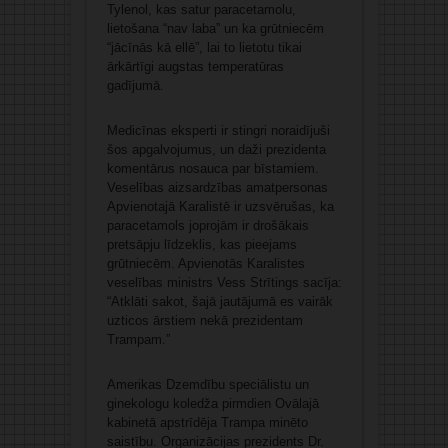
Tylenol, kas satur paracetamolu,
lietošana “nav laba” un ka grūtniecēm
“jācīnās kā ellē”, lai to lietotu tikai
ārkārtīgi augstas temperatūras
gadījumā.
Medicīnas eksperti ir stingri noraidījuši
šos apgalvojumus, un daži prezidenta
komentārus nosauca par bīstamiem.
Veselības aizsardzības amatpersonas
Apvienotajā Karalistē ir uzsvērušas, ka
paracetamols joprojām ir drošākais
pretsāpju līdzeklis, kas pieejams
grūtniecēm. Apvienotās Karalistes
veselības ministrs Vess Strītings sacīja:
“Atklāti sakot, šajā jautājumā es vairāk
uzticos ārstiem nekā prezidentam
Trampam.”
Amerikas Dzemdību speciālistu un
ginekologu koledža pirmdien Ovālajā
kabinetā apstrīdēja Trampa minēto
saistību. Organizācijas prezidents Dr.