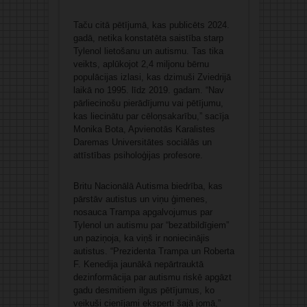
Taču citā pētījumā, kas publicēts 2024.
gadā, netika konstatēta saistība starp
Tylenol lietošanu un autismu. Tas tika
veikts, aplūkojot 2,4 miljonu bērnu
populācijas izlasi, kas dzimuši Zviedrijā
laikā no 1995. līdz 2019. gadam. “Nav
pārliecinošu pierādījumu vai pētījumu,
kas liecinātu par cēloņsakarību,” sacīja
Monika Bota, Apvienotās Karalistes
Daremas Universitātes sociālās un
attīstības psiholoģijas profesore.
Britu Nacionālā Autisma biedrība, kas
pārstāv autistus un viņu ģimenes,
nosauca Trampa apgalvojumus par
Tylenol un autismu par “bezatbildīgiem”
un paziņoja, ka viņš ir noniecinājis
autistus. “Prezidenta Trampa un Roberta
F. Kenedija jaunākā nepārtrauktā
dezinformācija par autismu riskē apgāzt
gadu desmitiem ilgus pētījumus, ko
veikuši cienījami eksperti šajā jomā,”