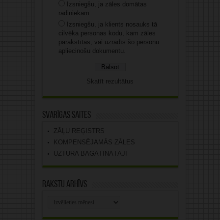
Izsniegšu, ja zāles domātas
radiniekam.
Izsniegšu, ja klients nosauks tā
cilvēka personas kodu, kam zāles
parakstītas, vai uzrādīs šo personu
apliecinošu dokumentu.
Skatīt rezultātus
Svarīgas saites
ZĀĻU REĢISTRS
KOMPENSĒJAMĀS ZĀLES
UZTURA BAGĀTINĀTĀJI
Rakstu arhīvs
Rakstu
arhīvs