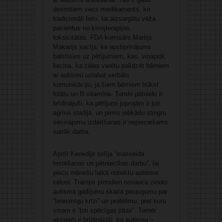
desmitiem vecs medikaments, ko
tradicionāli lieto, lai aizsargātu vēža
pacientus no ķīmijterapijas
toksicitātes. FDA komisārs Martijs
Makarijs sacīja, ka apstiprinājums
balstīsies uz pētījumiem, kas, viņaprāt,
liecina, ka zāles varētu palīdzēt bērniem
ar autismu uzlabot verbālo
komunikāciju, ja šiem bērniem trūkst
folātu un B vitamīna. Tomēr pētnieki ir
brīdinājuši, ka pētījumi joprojām ir ļoti
agrīnā stadijā, un pirms jebkādu stingru
secinājumu izdarīšanas ir nepieciešams
vairāk darba.
Aprīlī Kenedijs solīja “masveida
testēšanas un pētniecības darbu”, lai
piecu mēnešu laikā noteiktu autisma
cēloni. Tramps pirmdien nosauca ziņoto
autisma gadījumu skaita pieaugumu par
“briesmīgu krīzi” un problēmu, pret kuru
viņam ir “ļoti spēcīgas jūtas”. Tomēr
eksperti ir brīdinājuši, ka autisma –