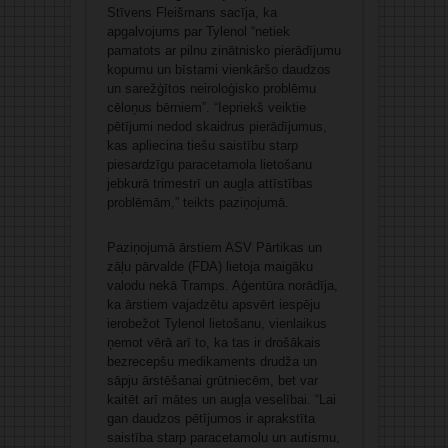
Stīvens Fleišmans sacīja, ka
apgalvojums par Tylenol “netiek
pamatots ar pilnu zinātnisko pierādījumu
kopumu un bīstami vienkāršo daudzos
un sarežģītos neiroloģisko problēmu
cēloņus bērniem”. “Iepriekš veiktie
pētījumi nedod skaidrus pierādījumus,
kas apliecina tiešu saistību starp
piesardzīgu paracetamola lietošanu
jebkurā trimestrī un augļa attīstības
problēmām,” teikts paziņojumā.
Paziņojumā ārstiem ASV Pārtikas un
zāļu pārvalde (FDA) lietoja maigāku
valodu nekā Tramps. Aģentūra norādīja,
ka ārstiem vajadzētu apsvērt iespēju
ierobežot Tylenol lietošanu, vienlaikus
ņemot vērā arī to, ka tas ir drošākais
bezrecepšu medikaments drudža un
sāpju ārstēšanai grūtniecēm, bet var
kaitēt arī mātes un augļa veselībai. “Lai
gan daudzos pētījumos ir aprakstīta
saistība starp paracetamolu un autismu,