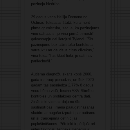
paziņoja biedrība.
29 gadus vecā Heilija Drenona no
Ostinas Teksasas štatā, kurai norit
pirmā grūtniecība, sacīja, ka paziņojums
viņu satraucis, jo viņa pirmā trimestrī
galvassāpju dēļ lietojusi Tylenol. “Šis
paziņojums bez atbilstoša konteksta
satrauktu arī daudzus citus cilvēkus,”
viņa teica.”Tas šķiet lieki, jo dati nav
pārliecinoši.”
Autisma diagnožu skaits kopš 2000.
gada ir strauji pieaudzis, un līdz 2020.
gadam tas sasniedza 2,77% 8 gadus
vecu bērnu vidū, liecina ASV Slimību
kontroles un profilakses centra dati.
Zinātnieki vismaz daļu no šīs
saslimstības līmeņa paaugstināšanās
skaidro ar augošo izpratni par autismu
un šī traucējuma definīcijas
paplašināšanos. Pētnieki ir pētījuši arī
vides faktorus. Iepriekš Kenedijs ir