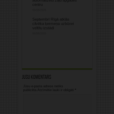
automatizētu zāļu apgādes
centru
06/08/2026
Septembrī Rīgā atklās
cilvēka ķermeņa uzbūvei
veltītu izstādi
06/08/2026
Jūsu komentārs
Jūsu e-pasta adrese netiks
publicēta.Atzīmētie lauki ir obligāti
*