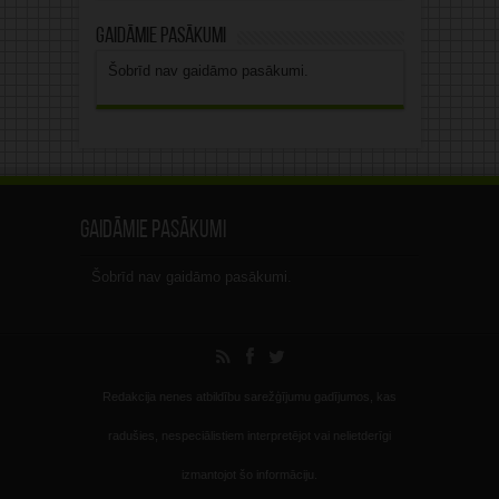
Gaidāmie pasākumi
Šobrīd nav gaidāmo pasākumi.
Gaidāmie pasākumi
Šobrīd nav gaidāmo pasākumi.
Redakcija nenes atbildību sarežģījumu gadījumos, kas
radušies, nespeciālistiem interpretējot vai nelietderīgi
izmantojot šo informāciju.