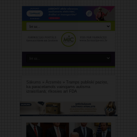
Sākums
»
Ārzemēs
»
Tramps publiski paziņo,
ka paracetamols vainojams autisma
izraisīšanā; rīkosies arī FDA