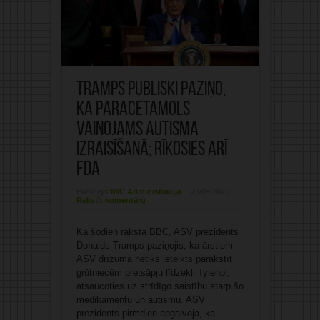
Tramps publiski paziņo,
ka paracetamols
vainojams autisma
izraisīšanā; rīkosies arī
FDA
Publicējis:
MIC Administrācija
23/09/2025
Rakstīt komentāru
Kā šodien raksta BBC, ASV prezidents
Donalds Tramps paziņojis, ka ārstiem
ASV drīzumā netiks ieteikts parakstīt
grūtniecēm pretsāpju līdzekli Tylenol,
atsaucoties uz strīdīgo saistību starp šo
medikamentu un autismu. ASV
prezidents pirmdien apgalvoja, ka