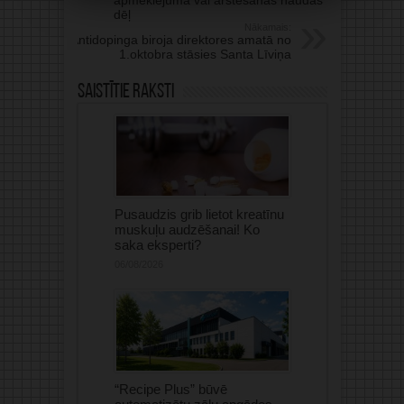
dēļ
Nākamais:
Antidopinga biroja direktores amatā no
1.oktobra stāsies Santa Līviņa
Saistītie raksti
Pusaudzis grib lietot kreatīnu
muskuļu audzēšanai! Ko
saka eksperti?
06/08/2026
“Recipe Plus” būvē