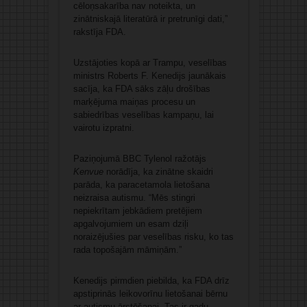
cēloņsakarība nav noteikta, un
zinātniskajā literatūrā ir pretrunīgi dati,”
rakstīja FDA.
Uzstājoties kopā ar Trampu, veselības
ministrs Roberts F. Kenedijs jaunākais
sacīja, ka FDA sāks zāļu drošības
marķējuma maiņas procesu un
sabiedrības veselības kampaņu, lai
vairotu izpratni.
Paziņojumā BBC Tylenol ražotājs
Kenvue
norādīja, ka zinātne skaidri
parāda, ka paracetamola lietošana
neizraisa autismu. “Mēs stingri
nepiekrītam jebkādiem pretējiem
apgalvojumiem un esam dziļi
noraizējušies par veselības risku, ko tas
rada topošajām māmiņām.”
Kenedijs pirmdien piebilda, ka FDA drīz
apstiprinās leikovorīnu lietošanai bērnu
ar autismu ārstēšanai. Tas ir gadu