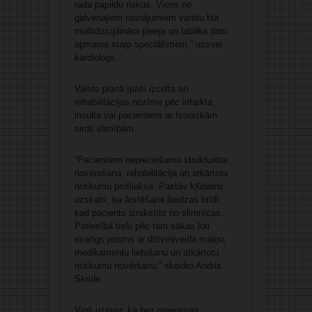
rada papildu riskus. Viens no
galvenajiem risinājumiem varētu būt
multidisciplināra pieeja un labāka datu
apmaiņa starp speciālistiem,” uzsver
kardiologs.
Valsts plānā īpaši izcelta arī
rehabilitācijas nozīme pēc infarkta,
insulta vai pacientiem ar hroniskām
sirds slimībām.
“Pacientiem nepieciešama strukturēta
novērošana, rehabilitācija un atkārtotu
notikumu profilakse. Pastāv kļūdains
uzskats, ka ārstēšana beidzas brīdī,
kad pacients izrakstīts no slimnīcas.
Patiesībā tieši pēc tam sākas ļoti
svarīgs posms ar dzīvesveida maiņu,
medikamentu lietošanu un atkārtotu
notikumu novēršanu,” skaidro Andris
Skride.
Viņš uzsver, ka bez pieejamas