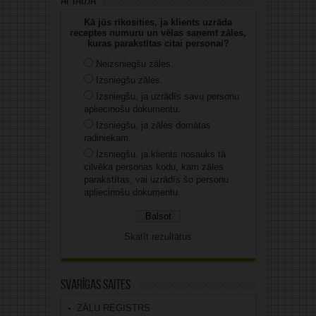
Aptauja
Kā jūs rīkosities, ja klients uzrāda
receptes numuru un vēlas saņemt zāles,
kuras parakstītas citai personai?
Neizsniegšu zāles.
Izsniegšu zāles.
Izsniegšu, ja uzrādīs savu personu
apliecinošu dokumentu.
Izsniegšu, ja zāles domātas
radiniekam.
Izsniegšu, ja klients nosauks tā
cilvēka personas kodu, kam zāles
parakstītas, vai uzrādīs šo personu
apliecinošu dokumentu.
Skatīt rezultātus
Svarīgas saites
ZĀĻU REĢISTRS