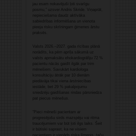
jau esam nokavējuši ļoti svarīgu
posmu,” uzsver Andris Skride. Viņaprāt,
nepieciešama daudz aktīvāka
sabiedrības informēšana un vienota
pieeja risku skrīningam ģimenes ārstu
praksēs.
Valsts 2026.–2027. gada rīcības plānā
norādīts, ka pērn aprīļa sākumā uz
valsts apmaksātu ehokardiogrāfiju 72 %
pacientu nācās gaidīt ilgāk par trim
mēnešiem. Savukārt kardiologa
konsultāciju ātrāk par 10 dienām
piedāvāja tikai viena ārstniecības
iestāde, bet 29 % pakalpojumu
sniedzēju gaidīšanas rindas pārsniedza
pat piecus mēnešus.
“Pieci mēneši pacientam ar
progresējošu sirds mazspēju vai ritma
traucējumiem var būt ļoti ilgs laiks. Šeit
ir būtiski saprast, ka ne visiem
pacientiem ir vienāds riska līmenis, taču