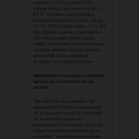
sasniedza 13,5 %, kamēr OECD
vidējais rādītājs bija divreiz mazāks –
6,5 %. Vēl lielāka plaisa vērojama
mirstības rādītājos pēc insulta: Latvijā –
17,3 %, OECD valstīs vidēji – 7,7%. Šie
dati izgaismo nopietnus izaicinājumus
sirds un asinsvadu slimību aprūpē
Latvijā, kur liela daļa problēmas slēpjas
veselības aprūpes sistēmas nespējā
laikus atklāt riskus, nodrošināt
ārstēšanu un uzraudzīt pacientus.
Nepietiekamu finansējumu veselības
aprūpei jūt ne tikai ārsti, bet arī
pacienti
“Šie skaitļi nav tikai statistika. Tie
atspoguļo ļoti konkrētus izaicinājumus –
cik ātri pacients nonāk līdz ārstēšanai,
cik koordinēta ir aprūpe pēc
izrakstīšanās no slimnīcas, vai cilvēks
saņem nepieciešamo rehabilitāciju un
uzraudzību,” skaidro kardiologs Andris