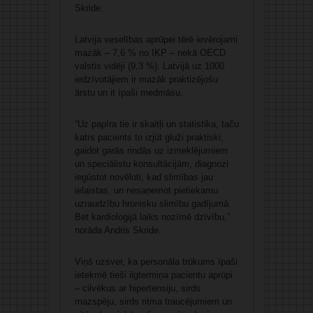
Skride.
Latvija veselības aprūpei tērē ievērojami
mazāk – 7,6 % no IKP – nekā OECD
valstis vidēji (9,3 %). Latvijā uz 1000
iedzīvotājiem ir mazāk praktizējošu
ārstu un it īpaši medmāsu.
“Uz papīra tie ir skaitļi un statistika, taču
katrs pacients to izjūt gluži praktiski,
gaidot garās rindās uz izmeklējumiem
un speciālistu konsultācijām, diagnozi
iegūstot novēloti, kad slimības jau
ielaistas, un nesaņemot pietiekamu
uzraudzību hronisku slimību gadījumā.
Bet kardioloģijā laiks nozīmē dzīvību,”
norāda Andris Skride.
Viņš uzsver, ka personāla trūkums īpaši
ietekmē tieši ilgtermiņa pacientu aprūpi
– cilvēkus ar hipertensiju, sirds
mazspēju, sirds ritma traucējumiem un