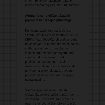
citām hroniskām diagnozēm, kuriem
nepieciešama regulāra ārstu uzraudzība.
Agrīna riska noteikšana Latvijā
joprojām nedarbojas pilnvērtīgi
Kā liecina pacientu organizāciju un
Slimību profilakses un kontroles centra
(SPKC) dati, SCORE jeb agrīnas sirds
un asinsvadu slimību riska noteikšanas
sistēma, kas tiek izmantota, lai
identificētu personas ar augstu sirds
slimību risku un laikus uzsāktu
profilakses pasākumus, Latvijā
nedarbojas pilnvērtīgi. Ģimenes ārsti to
ne vienmēr aktīvi piedāvā, savukārt
pacienti bieži vien par šādu iespēju
nemaz nezina.
“Kardioloģijā profilakse ir daudz
efektīvāka nekā ārstēšana pēc infarkta
vai insulta. Ja cilvēks savus riskus
uzzina tikai pēc akūta notikuma, mēs