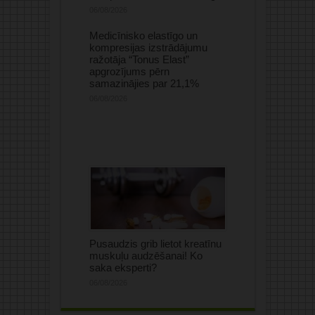
06/08/2026
Medicīnisko elastīgo un
kompresijas izstrādājumu
ražotāja “Tonus Elast”
apgrozījums pērn
samazinājies par 21,1%
06/08/2026
Pusaudzis grib lietot kreatīnu
muskuļu audzēšanai! Ko
saka eksperti?
06/08/2026