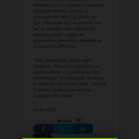
rehabilitācijas un regulāras uzraudzības
samazināt mirstību no sirds un
asinsvadu slimībām Latvijā būs ļoti
grūti. Pārmaiņas kļūs iespējamas vien
tad, ja vienlaikus tiks stiprināti visi
sistēmas posmi – profilakse,
diagnostikas pieejamība, rehabilitācija
un pacientu izglītošana.
“Sirds veselība nav tikai mediķu
jautājums. Tā ir visas sabiedrības un
valsts prioritāte – no profilakses līdz
rehabilitācijai. Jo savlaicīgāk rīkosimies,
jo vairāk dzīvību varēsim glābt,” rezumē
Profesora Skrides Sirds klīnikas
vadītājs Andris Skride.
Avots: LETA
Patīk