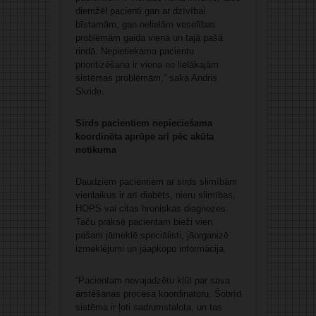
diemžēl pacienti gan ar dzīvībai
bīstamām, gan nelielām veselības
problēmām gaida vienā un tajā pašā
rindā. Nepietiekama pacientu
prioritizēšana ir viena no lielākajām
sistēmas problēmām,” saka Andris
Skride.
Sirds pacientiem nepieciešama
koordinēta aprūpe arī pēc akūta
notikuma
Daudziem pacientiem ar sirds slimībām
vienlaikus ir arī diabēts, nieru slimības,
HOPS vai citas hroniskas diagnozes.
Taču praksē pacientam bieži vien
pašam jāmeklē speciālisti, jāorganizē
izmeklējumi un jāapkopo informācija.
“Pacientam nevajadzētu kļūt par sava
ārstēšanas procesa koordinatoru. Šobrīd
sistēma ir ļoti sadrumstalota, un tas