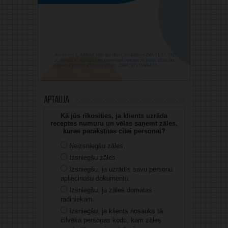
Aptauja
Kā jūs rīkosities, ja klients uzrāda
receptes numuru un vēlas saņemt zāles,
kuras parakstītas citai personai?
Neizsniegšu zāles.
Izsniegšu zāles.
Izsniegšu, ja uzrādīs savu personu
apliecinošu dokumentu.
Izsniegšu, ja zāles domātas
radiniekam.
Izsniegšu, ja klients nosauks tā
cilvēka personas kodu, kam zāles