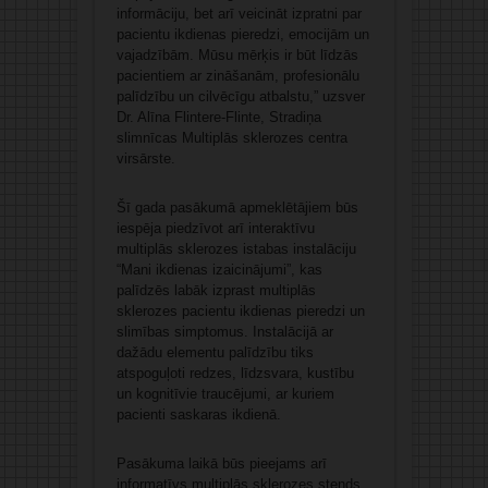
informāciju, bet arī veicināt izpratni par
pacientu ikdienas pieredzi, emocijām un
vajadzībām. Mūsu mērķis ir būt līdzās
pacientiem ar zināšanām, profesionālu
palīdzību un cilvēcīgu atbalstu,” uzsver
Dr. Alīna Flintere-Flinte, Stradiņa
slimnīcas Multiplās sklerozes centra
virsārste.
Šī gada pasākumā apmeklētājiem būs
iespēja piedzīvot arī interaktīvu
multiplās sklerozes istabas instalāciju
“Mani ikdienas izaicinājumi”, kas
palīdzēs labāk izprast multiplās
sklerozes pacientu ikdienas pieredzi un
slimības simptomus. Instalācijā ar
dažādu elementu palīdzību tiks
atspoguļoti redzes, līdzsvara, kustību
un kognitīvie traucējumi, ar kuriem
pacienti saskaras ikdienā.
Pasākuma laikā būs pieejams arī
informatīvs multiplās sklerozes stends