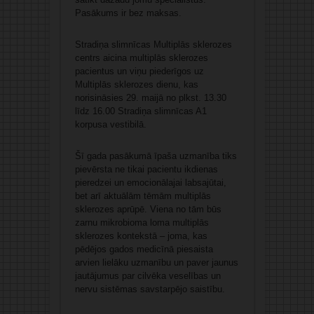
Pasākums ir bez maksas.
Stradiņa slimnīcas Multiplās sklerozes
centrs aicina multiplās sklerozes
pacientus un viņu piederīgos uz
Multiplās sklerozes dienu, kas
norisināsies 29. maijā no plkst. 13.30
līdz 16.00 Stradiņa slimnīcas A1
korpusa vestibilā.
Šī gada pasākumā īpaša uzmanība tiks
pievērsta ne tikai pacientu ikdienas
pieredzei un emocionālajai labsajūtai,
bet arī aktuālām tēmām multiplās
sklerozes aprūpē. Viena no tām būs
zarnu mikrobioma loma multiplās
sklerozes kontekstā – joma, kas
pēdējos gados medicīnā piesaista
arvien lielāku uzmanību un paver jaunus
jautājumus par cilvēka veselības un
nervu sistēmas savstarpējo saistību.