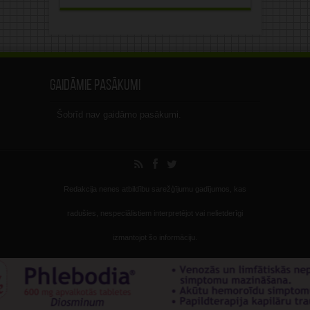
Gaidāmie pasākumi
Šobrīd nav gaidāmo pasākumi.
Redakcija nenes atbildību sarežģījumu gadījumos, kas
radušies, nespeciālistiem interpretējot vai nelietderīgi
izmantojot šo informāciju.