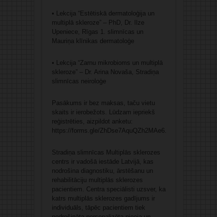
• Lekcija “Estētiskā dermatoloģija un
multiplā skleroze” – PhD, Dr. Ilze
Upeniece, Rīgas 1. slimnīcas un
Mauriņa klīnikas dermatoloģe
• Lekcija “Zarnu mikrobioms un multiplā
skleroze” – Dr. Arina Novaša, Stradiņa
slimnīcas neiroloģe
Pasākums ir bez maksas, taču vietu
skaits ir ierobežots. Lūdzam iepriekš
reģistrēties, aizpildot anketu:
https://forms.gle/ZhDse7AquQZh2MAe6.
Stradiņa slimnīcas Multiplās sklerozes
centrs ir vadošā iestāde Latvijā, kas
nodrošina diagnostiku, ārstēšanu un
rehabilitāciju multiplās sklerozes
pacientiem. Centra speciālisti uzsver, ka
katrs multiplās sklerozes gadījums ir
individuāls, tāpēc pacientiem tiek
nodrošināta personalizēta pieeja un