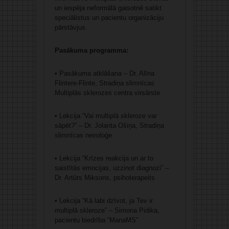
un iespēja neformālā gaisotnē satikt
speciālistus un pacientu organizāciju
pārstāvjus.
Pasākuma programma:
• Pasākuma atklāšana – Dr. Alīna
Flintere-Flinte, Stradiņa slimnīcas
Multiplās sklerozes centra virsārste
• Lekcija “Vai multiplā skleroze var
sāpēt?” – Dr. Jolanta Ošiņa, Stradiņa
slimnīcas neiroloģe
• Lekcija “Krīzes reakcija un ar to
saistītās emocijas, uzzinot diagnozi” –
Dr. Artūrs Miksons, psihoterapeits
• Lekcija “Kā labi dzīvot, ja Tev ir
multiplā skleroze” – Simona Pidika,
pacientu biedrība “ManaMS”