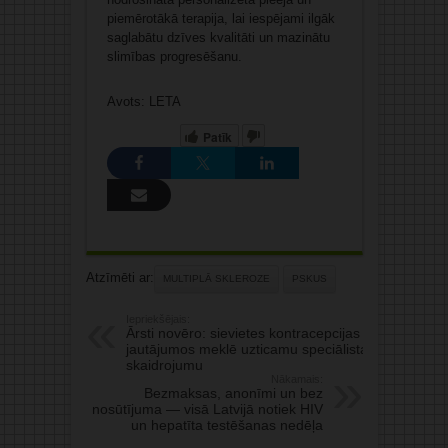
piemērotākā terapija, lai iespējami ilgāk
saglabātu dzīves kvalitāti un mazinātu
slimības progresēšanu.
Avots: LETA
Patīk
Atzīmēti ar:
MULTIPLĀ SKLEROZE
PSKUS
Iepriekšējais:
Ārsti novēro: sievietes kontracepcijas
jautājumos meklē uzticamu speciālista
skaidrojumu
Nākamais:
Bezmaksas, anonīmi un bez
nosūtījuma — visā Latvijā notiek HIV
un hepatīta testēšanas nedēļa