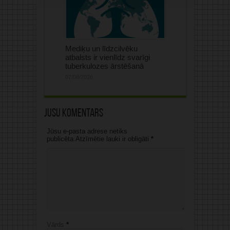
Mediķu un līdzcilvēku
atbalsts ir vienlīdz svarīgi
tuberkulozes ārstēšanā
07/08/2026
Jūsu komentārs
Jūsu e-pasta adrese netiks
publicēta.Atzīmētie lauki ir obligāti
*
Vārds
*