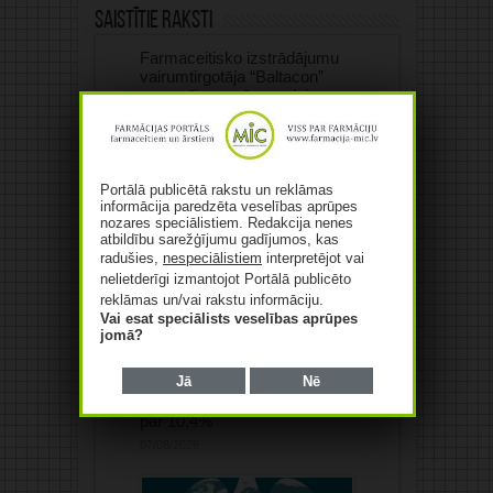
Saistītie raksti
Farmaceitisko izstrādājumu
vairumtirgotāja “Baltacon”
apgrozījums pērn audzis par
84,4%
07/08/2026
Portālā publicētā rakstu un reklāmas
informācija paredzēta veselības aprūpes
nozares speciālistiem. Redakcija nenes
atbildību sarežģījumu gadījumos, kas
radušies,
nespeciālistiem
interpretējot vai
nelietderīgi izmantojot Portālā publicēto
reklāmas un/vai rakstu informāciju.
Vai esat speciālists veselības aprūpes
jomā?
Jā
Nē
“Saules aptiekas”
apgrozījums pērn pieaudzis
par 10,4%
07/08/2026