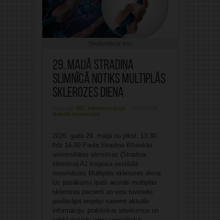
Shutterstock foto
29. maijā Stradiņa
slimnīcā notiks Multiplās
sklerozes diena
Publicējis:
MIC Administrācija
18/05/2026
Rakstīt komentāru
2026. gada 29. maijā no plkst. 13.30
līdz 16.00 Paula Stradiņa Klīniskās
universitātes slimnīcas (Stradiņa
slimnīca) A1 korpusa vestibilā
norisināsies Multiplās sklerozes diena.
Uz pasākumu īpaši aicināti multiplās
sklerozes pacienti un viņu tuvinieki,
piedāvājot iespēju saņemt aktuālu
informāciju, praktiskus ieteikumus un
satikt dažādu jomu speciālistus.