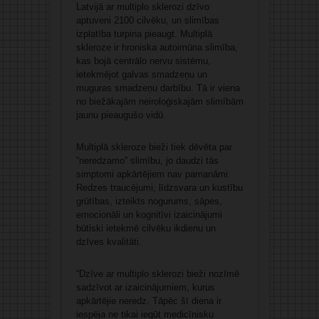
Latvijā ar multiplo sklerozi dzīvo
aptuveni 2100 cilvēku, un slimības
izplatība turpina pieaugt. Multiplā
skleroze ir hroniska autoimūna slimība,
kas bojā centrālo nervu sistēmu,
ietekmējot galvas smadzeņu un
muguras smadzeņu darbību. Tā ir viena
no biežākajām neiroloģiskajām slimībām
jaunu pieaugušo vidū.
Multiplā skleroze bieži tiek dēvēta par
“neredzamo” slimību, jo daudzi tās
simptomi apkārtējiem nav pamanāmi.
Redzes traucējumi, līdzsvara un kustību
grūtības, izteikts nogurums, sāpes,
emocionāli un kognitīvi izaicinājumi
būtiski ietekmē cilvēku ikdienu un
dzīves kvalitāti.
“Dzīve ar multiplo sklerozi bieži nozīmē
sadzīvot ar izaicinājumiem, kurus
apkārtējie neredz. Tāpēc šī diena ir
iespēja ne tikai iegūt medicīnisku