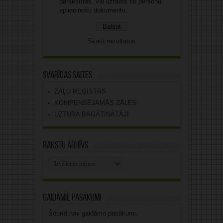
parakstītas, vai uzrādīs šo personu
apliecinošu dokumentu.
Skatīt rezultātus
Svarīgas saites
ZĀĻU REĢISTRS
KOMPENSĒJAMĀS ZĀLES
UZTURA BAGĀTINĀTĀJI
Rakstu arhīvs
Rakstu
arhīvs
Gaidāmie pasākumi
Šobrīd nav gaidāmo pasākumi.