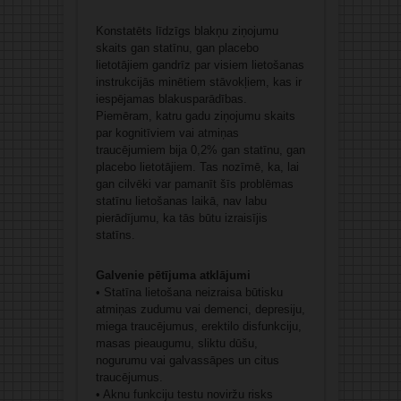
Konstatēts līdzīgs blakņu ziņojumu
skaits gan statīnu, gan placebo
lietotājiem gandrīz par visiem lietošanas
instrukcijās minētiem stāvokļiem, kas ir
iespējamas blakusparādības.
Piemēram, katru gadu ziņojumu skaits
par kognitīviem vai atmiņas
traucējumiem bija 0,2% gan statīnu, gan
placebo lietotājiem. Tas nozīmē, ka, lai
gan cilvēki var pamanīt šīs problēmas
statīnu lietošanas laikā, nav labu
pierādījumu, ka tās būtu izraisījis
statīns.
Galvenie pētījuma atklājumi
• Statīna lietošana neizraisa būtisku
atmiņas zudumu vai demenci, depresiju,
miega traucējumus, erektilo disfunkciju,
masas pieaugumu, sliktu dūšu,
nogurumu vai galvassāpes un citus
traucējumus.
• Aknu funkciju testu noviržu risks