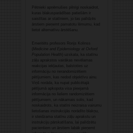
Pētnieki apņēmušies pilnīgi noskaidrot,
kuras blakusparādības patiešām ir
saistītas ar statīniem, jo tas palīdzēs
ārstiem pieņemt pamatotu lēmumu, kad
lietot alternatīvu ārstēšanu.
Emeritēts profesors Rorijs Kolinss
(
Medicine and Epidemiology at Oxford
Population Health
) uzskata, ka statīnu
zāļu aprakstos vairākas nevēlamas
reakcijas iekļautas, balstoties uz
informāciju no nerandomizētiem
pētījumiem, kas nedod objektīvu ainu.
Viņš norāda, ka nupat publicētajā
pētījumā apkopota visa pieejamā
informācija no lieliem randomizētiem
pētījumiem, un nākamais solis, kad
noskaidrots, ka statīni neizraisa vairumu
lietošanas instrukcijās norādīto blakņu,
ir steidzama statīnu zāļu aprakstu un
instrukciju pārskatīšana, lai palīdzētu
pacientiem un ārstiem labāk pieņemt