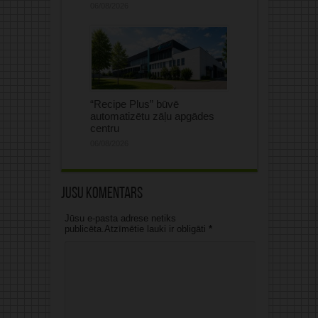
06/08/2026
“Recipe Plus” būvē
automatizētu zāļu apgādes
centru
06/08/2026
Jūsu komentārs
Jūsu e-pasta adrese netiks
publicēta.Atzīmētie lauki ir obligāti
*