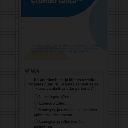
Aptauja
Kā jūs rīkosities, ja klients uzrāda
receptes numuru un vēlas saņemt zāles,
kuras parakstītas citai personai?
Neizsniegšu zāles.
Izsniegšu zāles.
Izsniegšu, ja uzrādīs savu personu
apliecinošu dokumentu.
Izsniegšu, ja zāles domātas
radiniekam.