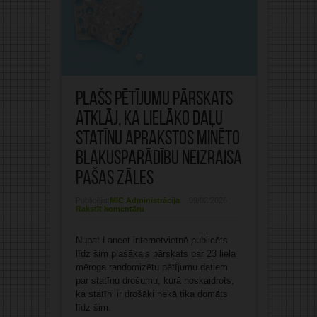
Plašs pētījumu pārskats
atklāj, ka lielāko daļu
statīnu aprakstos minēto
blakusparādību neizraisa
pašas zāles
Publicējis:
MIC Administrācija
09/02/2026
Rakstīt komentāru
Nupat Lancet internetvietnē publicēts
līdz šim plašākais pārskats par 23 liela
mēroga randomizētu pētījumu datiem
par statīnu drošumu, kurā noskaidrots,
ka statīni ir drošāki nekā tika domāts
līdz šim.