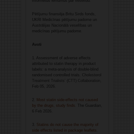
informētus lēmumus par veselību.
Pētījumu finansēja Britu Sirds fonds,
UKRI Medicīnas pētījumu padome un
Austrālijas Nacionālā veselības un
medicīnas pētījumu padome.
Avoti
1. Assessment of adverse effects
attributed to statin therapy in product
labels: a meta-analysis of double-blind
randomised controlled trials.
Cholesterol
Treatment Trialists’ (CTT) Collaboration
,
Feb 05, 2026.
2.
Most statin side-effects not caused
by the drugs, study finds
. The Guardian,
6 Feb 2026.
3.
Statins do not cause the majority of
side effects listed in package leaflets
.