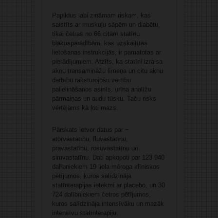
Papildus labi zināmam riskam, kas
saistīts ar muskuļu sāpēm un diabētu,
tikai četras no 66 citām statīnu
blakusparādībām, kas uzskaitītas
lietošanas instrukcijās, ir pamatotas ar
pierādījumiem. Atzīts, ka statīni izraisa
aknu transamināžu līmeņa un citu aknu
darbību raksturojošu vērtību
palielināšanos asinīs, urīna analīžu
pārmaiņas un audu tūsku. Taču risks
vērtējams kā ļoti mazs.
Pārskats ietver datus par −
atorvastatīnu, fluvastatīnu,
pravastatīnu, rosuvastatīnu un
simvastatīnu. Dati apkopoti par 123 940
dalībniekiem 19 liela mēroga klīniskos
pētījumos, kuros salīdzināja
statīnterapijas ietekmi ar placebo, un 30
724 dalībniekiem četros pētījumos,
kuros salīdzināja intensīvāku un mazāk
intensīvu statīnterapiju.