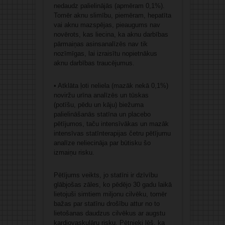
nedaudz palielinājās (apmēram 0,1%).
Tomēr aknu slimību, piemēram, hepatīta
vai aknu mazspējas, pieaugums nav
novērots, kas liecina, ka aknu darbības
pārmaiņas asinsanalīzēs nav tik
nozīmīgas, lai izraisītu nopietnākus
aknu darbības traucējumus.
• Atklāta ļoti neliela (mazāk nekā 0,1%)
noviržu urīna analīzēs un tūskas
(potīšu, pēdu un kāju) biežuma
palielināšanās statīna un placebo
pētījumos, taču intensīvākas un mazāk
intensīvas statīnterapijas četru pētījumu
analīze neliecināja par būtisku šo
izmaiņu risku.
Pētījums veikts, jo statīni ir dzīvību
glābjošas zāles, ko pēdējo 30 gadu laikā
lietojuši simtiem miljonu cilvēku, tomēr
bažas par statīnu drošību attur no to
lietošanas daudzus cilvēkus ar augstu
kardiovaskulāru risku. Pētnieki lēš, ka