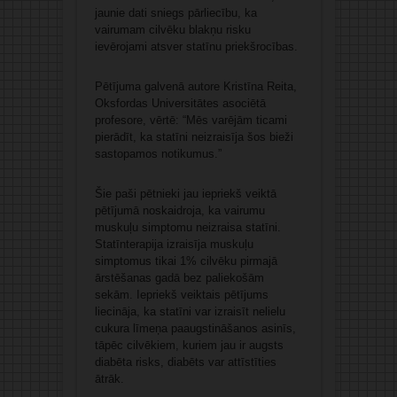
jaunie dati sniegs pārliecību, ka
vairumam cilvēku blakņu risku
ievērojami atsver statīnu priekšrocības.
Pētījuma galvenā autore Kristīna Reita,
Oksfordas Universitātes asociētā
profesore, vērtē: “Mēs varējām ticami
pierādīt, ka statīni neizraisīja šos bieži
sastopamos notikumus.”
Šie paši pētnieki jau iepriekš veiktā
pētījumā noskaidroja, ka vairumu
muskuļu simptomu neizraisa statīni.
Statīnterapija izraisīja muskuļu
simptomus tikai 1% cilvēku pirmajā
ārstēšanas gadā bez paliekošām
sekām. Iepriekš veiktais pētījums
liecināja, ka statīni var izraisīt nelielu
cukura līmeņa paaugstināšanos asinīs,
tāpēc cilvēkiem, kuriem jau ir augsts
diabēta risks, diabēts var attīstīties
ātrāk.