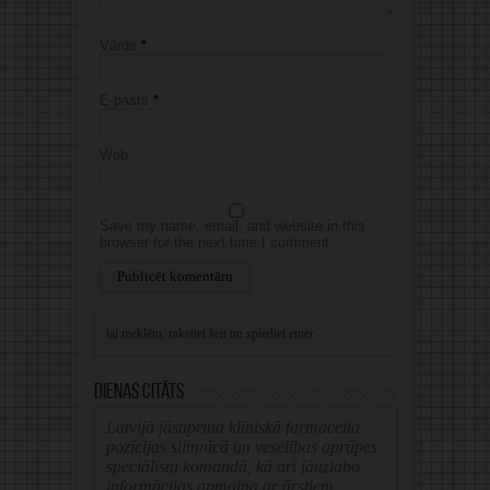
Vārds
*
E-pasts
*
Web
Save my name, email, and website in this
browser for the next time I comment.
Alternative:
Dienas citāts
Latvijā jāstiprina klīniskā farmaceita
pozīcijas slimnīcā un veselības aprūpes
speciālistu komandā, kā arī jāuzlabo
informācijas apmaiņa ar ārstiem.