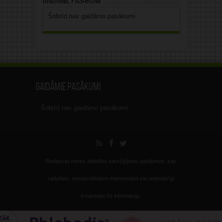
Gaidāmie pasākumi
Šobrīd nav gaidāmo pasākumi.
Gaidāmie pasākumi
Šobrīd nav gaidāmo pasākumi.
Redakcija nenes atbildību sarežģījumu gadījumos, kas
radušies, nespeciālistiem interpretējot vai nelietderīgi
izmantojot šo informāciju.