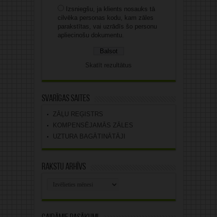
Izsniegšu, ja klients nosauks tā
cilvēka personas kodu, kam zāles
parakstītas, vai uzrādīs šo personu
apliecinošu dokumentu.
Skatīt rezultātus
Svarīgas saites
ZĀĻU REĢISTRS
KOMPENSĒJAMĀS ZĀLES
UZTURA BAGĀTINĀTĀJI
Rakstu arhīvs
Rakstu
arhīvs