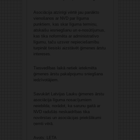
Asociācija atzinīgi vērtē jau panākto
vienošanos ar NVD par līguma
punktiem, kas skar līguma termiņu,
atskaišu iesniegšanu un e-nosūtījumus,
kas tika noformēta ar administratīvo
līgumu, taču uzsver nepieciešamību
turpināt tiesiski aizstāvēt ģimenes ārstu
intereses.
Tiesvedības laikā netiek ietekmēta
ģimenes ārstu pakalpojumu sniegšana
iedzīvotājiem.
Savukārt Latvijas Lauku ģimenes ārstu
asociācija līguma nosacījumiem
neiebilda, norādot, ka sarunu gaitā ar
NVD radušās neskaidrības tika
novērstas un asociācijas priekšlikumi
ņemti vērā.
Avots: LETA