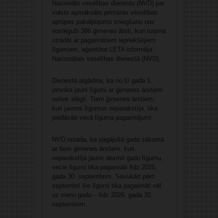
Nacionālo veselības dienestu (NVD) par
valsts apmaksāto primārās veselības
aprūpes pakalpojumu sniegšanu nav
noslēguši 386 ģimenes ārsti, kuri turpina
strādāt ar pagarinātiem iepriekšējiem
līgumiem, aģentūrai LETA informēja
Nacionālais veselības dienestā (NVD).
Dienestā atgādina, ka no šī gada 1.
janvāra jauni līgumi ar ģimenes ārstiem
netiek slēgti. Tiem ģimenes ārstiem,
kuri jaunos līgumus neparakstīja, tika
piedāvāti vecā līguma pagarinājumi.
NVD norāda, ka pagājušā gada sākumā
ar tiem ģimenes ārstiem, kuri
neparakstīja jauno desmit gadu līgumu,
vecie līgumi tika pagarināti līdz 2025.
gada 30. septembrim. Savukārt pērn
septembrī šie līgumi tika pagarināti vēl
uz vienu gadu – līdz 2026. gada 30.
septembrim.