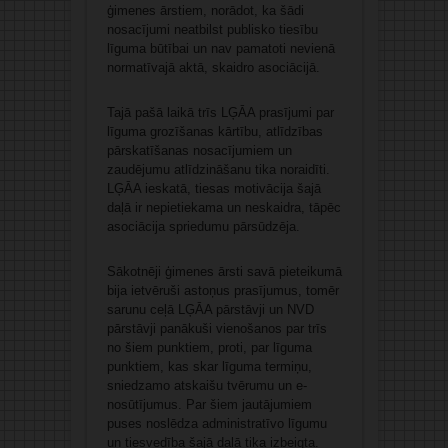
ģimenes ārstiem, norādot, ka šādi
nosacījumi neatbilst publisko tiesību
līguma būtībai un nav pamatoti nevienā
normatīvajā aktā, skaidro asociācijā.
Tajā pašā laikā trīs LĢĀA prasījumi par
līguma grozīšanas kārtību, atlīdzības
pārskatīšanas nosacījumiem un
zaudējumu atlīdzināšanu tika noraidīti.
LĢĀA ieskatā, tiesas motivācija šajā
daļā ir nepietiekama un neskaidra, tāpēc
asociācija spriedumu pārsūdzēja.
Sākotnēji ģimenes ārsti savā pieteikumā
bija ietvēruši astoņus prasījumus, tomēr
sarunu ceļā LĢĀA pārstāvji un NVD
pārstāvji panākuši vienošanos par trīs
no šiem punktiem, proti, par līguma
punktiem, kas skar līguma termiņu,
sniedzamo atskaišu tvērumu un e-
nosūtījumus. Par šiem jautājumiem
puses noslēdza administratīvo līgumu
un tiesvedība šajā daļā tika izbeigta.