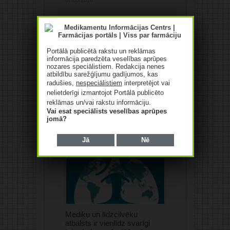
Portālā publicētā rakstu un reklāmas
informācija paredzēta veselības aprūpes
nozares speciālistiem. Redakcija nenes
atbildību sarežģījumu gadījumos, kas
radušies,
nespeciālistiem
interpretējot vai
nelietderīgi izmantojot Portālā publicēto
reklāmas un/vai rakstu informāciju.
Vai esat speciālists veselības aprūpes
“Saules aptiekas”
jomā?
apgrozījums pērn pieaudzis
par 10,4%
Jā
Nē
07/08/2026
Mediķu un līdzcilvēku
atbalsts ir vienlīdz svarīgi