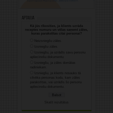
Aptauja
Kā jūs rīkosities, ja klients uzrāda
receptes numuru un vēlas saņemt zāles,
kuras parakstītas citai personai?
Neizsniegšu zāles.
Izsniegšu zāles.
Izsniegšu, ja uzrādīs savu personu
apliecinošu dokumentu.
Izsniegšu, ja zāles domātas
radiniekam.
Izsniegšu, ja klients nosauks tā
cilvēka personas kodu, kam zāles
parakstītas, vai uzrādīs šo personu
apliecinošu dokumentu.
Skatīt rezultātus