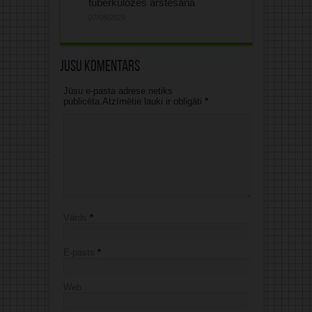
tuberkulozes ārstēšanā
07/08/2026
Jūsu komentārs
Jūsu e-pasta adrese netiks
publicēta.Atzīmētie lauki ir obligāti
*
Vārds
*
E-pasts
*
Web