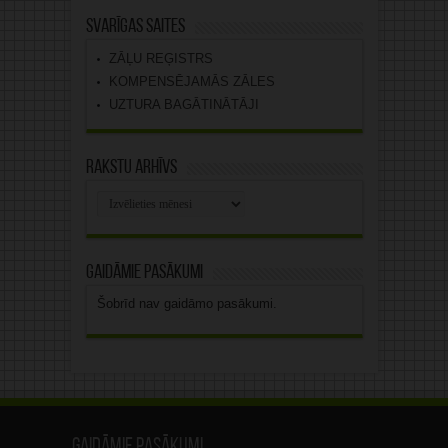
Svarīgas saites
ZĀĻU REĢISTRS
KOMPENSĒJAMĀS ZĀLES
UZTURA BAGĀTINĀTĀJI
Rakstu arhīvs
Rakstu
arhīvs
Gaidāmie pasākumi
Šobrīd nav gaidāmo pasākumi.
Gaidāmie pasākumi