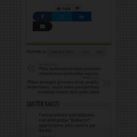
Patīk
Atzīmēti ar:
ĢIMENES ĀRSTI
LĢĀA
NVD
Iepriekšējais:
Pētīs lauksaimniecības produktu
izmantošanu prebiotiku ieguvei
Nākamais:
Plāno atvieglot ģimenes ārstu prakšu
pārņemšanu, ļaujot vides pieejamības
prasības ieviest divu gadu laikā
Saistītie raksti
Farmaceitisko izstrādājumu
vairumtirgotāja “Baltacon”
apgrozījums pērn audzis par
84,4%
07/08/2026