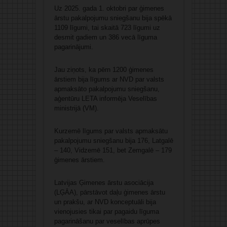
Uz 2025. gada 1. oktobri par ģimenes
ārstu pakalpojumu sniegšanu bija spēkā
1109 līgumi, tai skaitā 723 līgumi uz
desmit gadiem un 386 vecā līguma
pagarinājumi.
Jau ziņots, ka pērn 1200 ģimenes
ārstiem bija līgums ar NVD par valsts
apmaksāto pakalpojumu sniegšanu,
aģentūru LETA informēja Veselības
ministrijā (VM).
Kurzemē līgums par valsts apmaksātu
pakalpojumu sniegšanu bija 176, Latgalē
– 140, Vidzemē 151, bet Zemgalē – 179
ģimenes ārstiem.
Latvijas Ģimenes ārstu asociācija
(LĢĀA), pārstāvot daļu ģimenes ārstu
un prakšu, ar NVD konceptuāli bija
vienojusies tikai par pagaidu līguma
pagarināšanu par veselības aprūpes