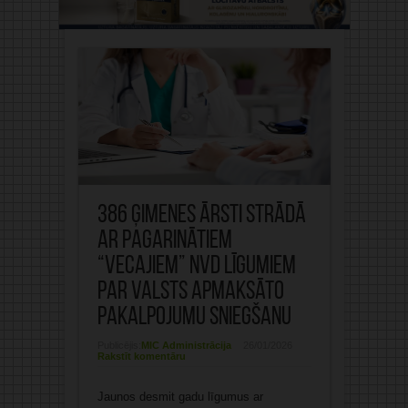
386 ģimenes ārsti strādā
ar pagarinātiem
“vecajiem” NVD līgumiem
par valsts apmaksāto
pakalpojumu sniegšanu
Publicējis:
MIC Administrācija
26/01/2026
Rakstīt komentāru
Jaunos desmit gadu līgumus ar