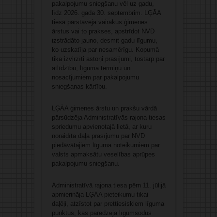
pakalpojumu sniegšanu vēl uz gadu,
līdz 2026. gada 30. septembrim. LĢĀA
tiesā pārstāvēja vairākus ģimenes
ārstus vai to prakses, apstrīdot NVD
izstrādāto jauno, desmit gadu līgumu,
ko uzskatīja par nesamērīgu. Kopumā
tika izvirzīti astoņi prasījumi, tostarp par
atlīdzību, līguma termiņu un
nosacījumiem par pakalpojumu
sniegšanas kārtību.
LĢĀA ģimenes ārstu un prakšu vārdā
pārsūdzēja Administratīvās rajona tiesas
spriedumu apvienotajā lietā, ar kuru
noraidīta daļa prasījumu par NVD
piedāvātajiem līguma noteikumiem par
valsts apmaksātu veselības aprūpes
pakalpojumu sniegšanu.
Administratīvā rajona tiesa pērn 11. jūlijā
apmierināja LĢĀA pieteikumu tikai
daļēji, atzīstot par prettiesiskiem līguma
punktus, kas paredzēja līgumsodus