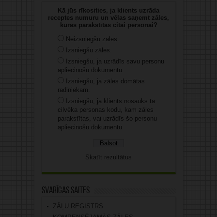
Kā jūs rīkosities, ja klients uzrāda
receptes numuru un vēlas saņemt zāles,
kuras parakstītas citai personai?
Neizsniegšu zāles.
Izsniegšu zāles.
Izsniegšu, ja uzrādīs savu personu
apliecinošu dokumentu.
Izsniegšu, ja zāles domātas
radiniekam.
Izsniegšu, ja klients nosauks tā
cilvēka personas kodu, kam zāles
parakstītas, vai uzrādīs šo personu
apliecinošu dokumentu.
Skatīt rezultātus
Svarīgas saites
ZĀĻU REĢISTRS