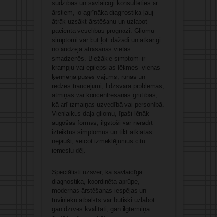
sūdzības un savlaicīgi konsultēties ar
ārstiem, jo agrīnāka diagnostika ļauj
ātrāk uzsākt ārstēšanu un uzlabot
pacienta veselības prognozi. Gliomu
simptomi var būt ļoti dažādi un atkarīgi
no audzēja atrašanās vietas
smadzenēs. Biežākie simptomi ir
krampju vai epilepsijas lēkmes, vienas
ķermeņa puses vājums, runas un
redzes traucējumi, līdzsvara problēmas,
atmiņas vai koncentrēšanās grūtības,
kā arī izmaiņas uzvedībā vai personībā.
Vienlaikus daļa gliomu, īpaši lēnāk
augošās formas, ilgstoši var neradīt
izteiktus simptomus un tikt atklātas
nejauši, veicot izmeklējumus citu
iemeslu dēļ.
Speciālisti uzsver, ka savlaicīga
diagnostika, koordinēta aprūpe,
modernas ārstēšanas iespējas un
tuvinieku atbalsts var būtiski uzlabot
gan dzīves kvalitāti, gan ilgtermiņa