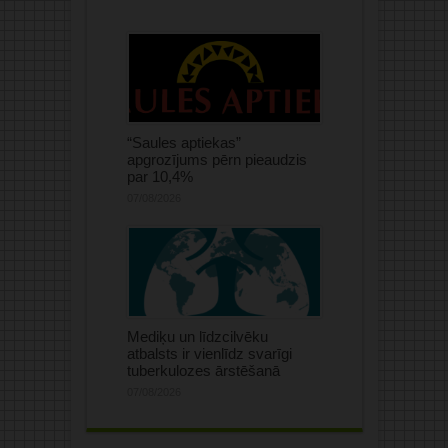
“Saules aptiekas”
apgrozījums pērn pieaudzis
par 10,4%
07/08/2026
Mediķu un līdzcilvēku
atbalsts ir vienlīdz svarīgi
tuberkulozes ārstēšanā
07/08/2026