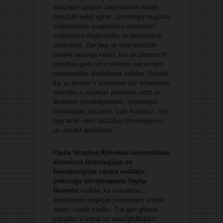
audzējus spējam diagnosticēt daudz
precīzāk nekā agrāk, izmantojot augstas
izšķirtspējas magnētisko rezonansi,
molekulāro diagnostiku un ģenētiskos
marķierus. Tas ļauj ne tikai precīzāk
noteikt audzēja veidu, bet arī prognozēt
slimības gaitu un izvēlēties pacientam
piemērotāko ārstēšanas taktiku. Būtiski,
ka, ja ārstam ir aizdomas par smadzeņu
audzēju, ir iespējas pacientu virzīt uz
ātrākiem izmeklējumiem, izmantojot
onkoloģijas pacientu “zaļo koridoru”, kas
ļauj ātrāk veikt dažādus izmeklējumus
un uzsākt ārstēšanu.”
Paula Stradiņa Klīniskās universitātes
slimnīcas Onkoloģijas un
hematoloģijas centra vadītāja,
onkoloģe ķīmijterapeite Sigita
Hasnere
norāda, ka mūsdienu
ārstēšanas iespējas pacientiem sniedz
arvien vairāk cerību:
“Lai gan glioma
joprojām ir viena no sarežģītākajām