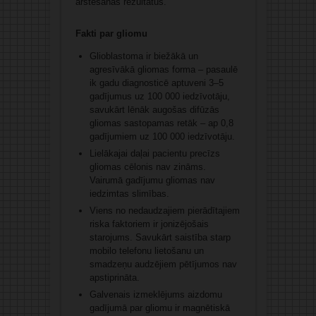
ārstēšanās rezultātus.
Fakti par gliomu
Glioblastoma ir biežākā un
agresīvākā gliomas forma – pasaulē
ik gadu diagnosticē aptuveni 3–5
gadījumus uz 100 000 iedzīvotāju,
savukārt lēnāk augošas difūzās
gliomas sastopamas retāk – ap 0,8
gadījumiem uz 100 000 iedzīvotāju.
Lielākajai daļai pacientu precīzs
gliomas cēlonis nav zināms.
Vairumā gadījumu gliomas nav
iedzimtas slimības.
Viens no nedaudzajiem pierādītajiem
riska faktoriem ir jonizējošais
starojums. Savukārt saistība starp
mobilo telefonu lietošanu un
smadzeņu audzējiem pētījumos nav
apstiprināta.
Galvenais izmeklējums aizdomu
gadījumā par gliomu ir magnētiskā