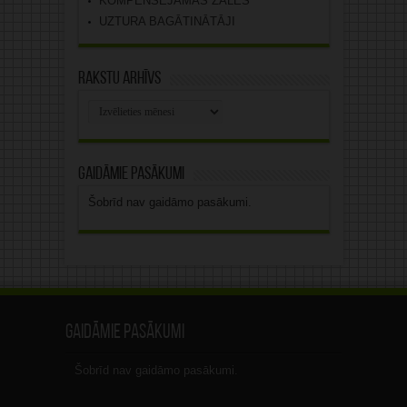
KOMPENSĒJAMĀS ZĀLES
UZTURA BAGĀTINĀTĀJI
Rakstu arhīvs
Rakstu
arhīvs
Gaidāmie pasākumi
Šobrīd nav gaidāmo pasākumi.
Gaidāmie pasākumi
Šobrīd nav gaidāmo pasākumi.