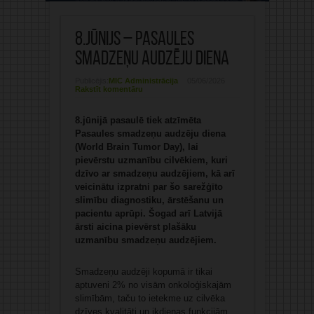
8.jūnijs – Pasaules
smadzeņu audzēju diena
Publicējis:
MIC Administrācija
05/06/2026
Rakstīt komentāru
8.jūnijā pasaulē tiek atzīmēta
Pasaules smadzeņu audzēju diena
(World Brain Tumor Day), lai
pievērstu uzmanību cilvēkiem, kuri
dzīvo ar smadzeņu audzējiem, kā arī
veicinātu izpratni par šo sarežģīto
slimību diagnostiku, ārstēšanu un
pacientu aprūpi. Šogad arī Latvijā
ārsti aicina pievērst plašāku
uzmanību smadzeņu audzējiem.
Smadzeņu audzēji kopumā ir tikai
aptuveni 2% no visām onkoloģiskajām
slimībām, taču to ietekme uz cilvēka
dzīves kvalitāti un ikdienas funkcijām