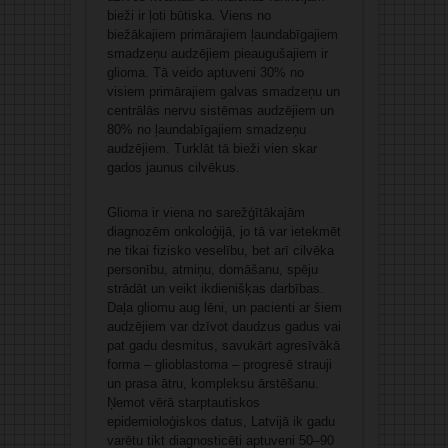
bieži ir ļoti būtiska. Viens no
biežākajiem primārajiem ļaundabīgajiem
smadzeņu audzējiem pieaugušajiem ir
glioma. Tā veido aptuveni 30% no
visiem primārajiem galvas smadzeņu un
centrālās nervu sistēmas audzējiem un
80% no ļaundabīgajiem smadzeņu
audzējiem. Turklāt tā bieži vien skar
gados jaunus cilvēkus.
Glioma ir viena no sarežģītākajām
diagnozēm onkoloģijā, jo tā var ietekmēt
ne tikai fizisko veselību, bet arī cilvēka
personību, atmiņu, domāšanu, spēju
strādāt un veikt ikdienišķas darbības.
Daļa gliomu aug lēni, un pacienti ar šiem
audzējiem var dzīvot daudzus gadus vai
pat gadu desmitus, savukārt agresīvākā
forma – glioblastoma – progresē strauji
un prasa ātru, kompleksu ārstēšanu.
Ņemot vērā starptautiskos
epidemioloģiskos datus, Latvijā ik gadu
varētu tikt diagnosticēti aptuveni 50–90