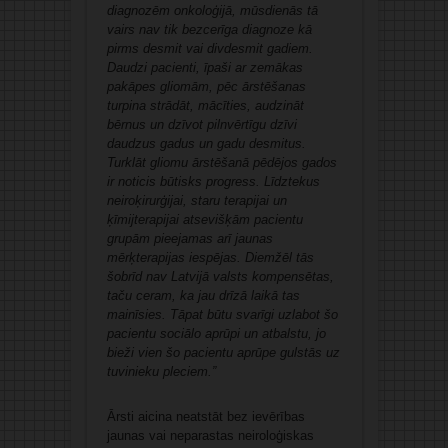
diagnozēm onkoloģijā, mūsdienās tā
vairs nav tik bezcerīga diagnoze kā
pirms desmit vai divdesmit gadiem.
Daudzi pacienti, īpaši ar zemākas
pakāpes gliomām, pēc ārstēšanas
turpina strādāt, mācīties, audzināt
bērnus un dzīvot pilnvērtīgu dzīvi
daudzus gadus un gadu desmitus.
Turklāt gliomu ārstēšanā pēdējos gados
ir noticis būtisks progress. Līdztekus
neiroķirurģijai, staru terapijai un
ķīmijterapijai atsevišķām pacientu
grupām pieejamas arī jaunas
mērķterapijas iespējas. Diemžēl tās
šobrīd nav Latvijā valsts kompensētas,
taču ceram, ka jau drīzā laikā tas
mainīsies. Tāpat būtu svarīgi uzlabot šo
pacientu sociālo aprūpi un atbalstu, jo
bieži vien šo pacientu aprūpe gulstās uz
tuvinieku pleciem.”
Ārsti aicina neatstāt bez ievērības
jaunas vai neparastas neiroloģiskas