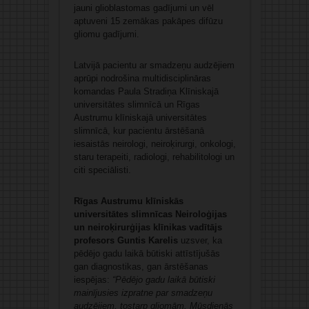
jauni glioblastomas gadījumi un vēl
aptuveni 15 zemākas pakāpes difūzu
gliomu gadījumi.
Latvijā pacientu ar smadzeņu audzējiem
aprūpi nodrošina multidisciplināras
komandas Paula Stradiņa Klīniskajā
universitātes slimnīcā un Rīgas
Austrumu klīniskajā universitātes
slimnīcā, kur pacientu ārstēšanā
iesaistās neirologi, neiroķirurgi, onkologi,
staru terapeiti, radiologi, rehabilitologi un
citi speciālisti.
Rīgas Austrumu klīniskās
universitātes slimnīcas Neiroloģijas
un neiroķirurģijas klīnikas vadītājs
profesors Guntis Karelis
uzsver, ka
pēdējo gadu laikā būtiski attīstījušās
gan diagnostikas, gan ārstēšanas
iespējas:
“Pēdējo gadu laikā būtiski
mainījusies izpratne par smadzeņu
audzējiem, tostarp gliomām. Mūsdienās