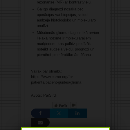
rezonanse (MR) ar kontrastvielu.
Galīgo diagnozi nosaka pēc
operācijas vai biopsijas, veicot
audzēja histoloģisko un molekulāro
analīzi.
Mūsdienās gliomu diagnostikā arvien
lielāka nozīme ir molekulārajiem
marķieriem, kas palīdz precīzāk
noteikt audzēja veidu, prognozi un
piemērot piemērotāko ārstēšanu.
Vairāk par slimību:
https://www.esmo.org/for-
patients/patient-guides/glioma
Avots: ParSirdi
Patīk