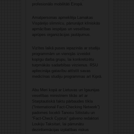
profesionālo mobilitāti Eiropā.
Amatpersonas apmeklēja Larnakas
Vispārējo slimnīcu, pārrunājot klīniskās
apmācības iespējas un veselības
aprūpes organizācijas jautājumus.
Vizītes laikā puses iepazinās ar studiju
programmām un vienojās izveidot
kopīgu darba grupu, lai konkretizētu
turpmākās sadarbības virzienus. RSU
apliecināja gatavību attīstīt savas
medicīnas studiju programmas arī Kiprā.
Abu Meri kopā ar Lietuvas un Igaunijas
veselības ministriem tikās arī ar
Starptautiskā faktu pārbaudes tīkla
(“International Fact-Checking Network”)
padomes locekli Tanosu Sitistatu un
“Fact-Check Cyprus” galveno redaktori
Loukiju Taksitari, lai pārrunātu
dezinformācijas izplatības riskus