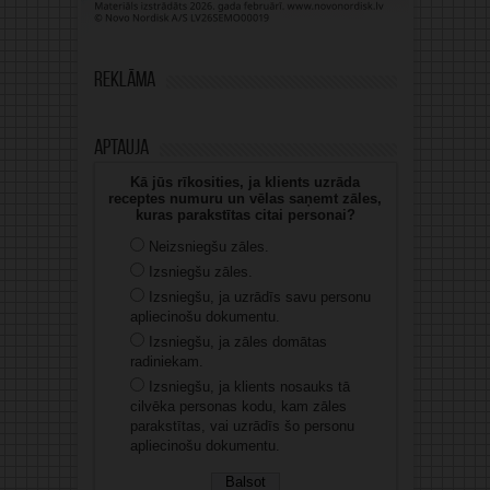
Reklāma
Aptauja
Kā jūs rīkosities, ja klients uzrāda
receptes numuru un vēlas saņemt zāles,
kuras parakstītas citai personai?
Neizsniegšu zāles.
Izsniegšu zāles.
Izsniegšu, ja uzrādīs savu personu
apliecinošu dokumentu.
Izsniegšu, ja zāles domātas
radiniekam.
Izsniegšu, ja klients nosauks tā
cilvēka personas kodu, kam zāles
parakstītas, vai uzrādīs šo personu
apliecinošu dokumentu.