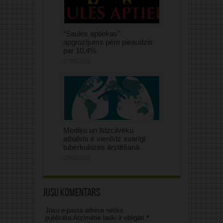
“Saules aptiekas”
apgrozījums pērn pieaudzis
par 10,4%
07/08/2026
Mediķu un līdzcilvēku
atbalsts ir vienlīdz svarīgi
tuberkulozes ārstēšanā
07/08/2026
Jūsu komentārs
Jūsu e-pasta adrese netiks
publicēta.Atzīmētie lauki ir obligāti
*