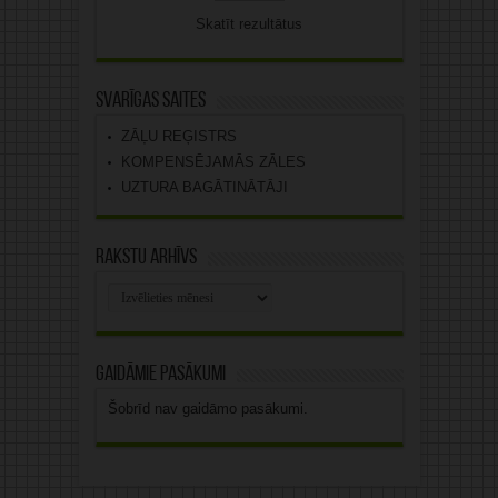
Skatīt rezultātus
Svarīgas saites
ZĀĻU REĢISTRS
KOMPENSĒJAMĀS ZĀLES
UZTURA BAGĀTINĀTĀJI
Rakstu arhīvs
Rakstu
arhīvs
Gaidāmie pasākumi
Šobrīd nav gaidāmo pasākumi.