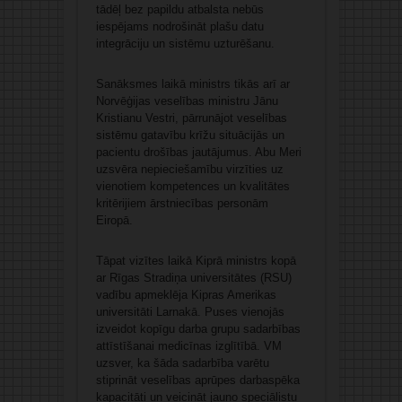
tādēļ bez papildu atbalsta nebūs
iespējams nodrošināt plašu datu
integrāciju un sistēmu uzturēšanu.
Sanāksmes laikā ministrs tikās arī ar
Norvēģijas veselības ministru Jānu
Kristianu Vestri, pārrunājot veselības
sistēmu gatavību krīžu situācijās un
pacientu drošības jautājumus. Abu Meri
uzsvēra nepieciešamību virzīties uz
vienotiem kompetences un kvalitātes
kritērijiem ārstniecības personām
Eiropā.
Tāpat vizītes laikā Kiprā ministrs kopā
ar Rīgas Stradiņa universitātes (RSU)
vadību apmeklēja Kipras Amerikas
universitāti Larnakā. Puses vienojās
izveidot kopīgu darba grupu sadarbības
attīstīšanai medicīnas izglītībā. VM
uzsver, ka šāda sadarbība varētu
stiprināt veselības aprūpes darbaspēka
kapacitāti un veicināt jauno speciālistu