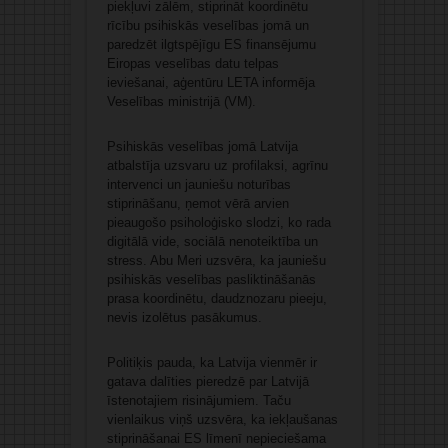
piekļuvi zālēm, stiprināt koordinētu
rīcību psihiskās veselības jomā un
paredzēt ilgtspējīgu ES finansējumu
Eiropas veselības datu telpas
ieviešanai, aģentūru LETA informēja
Veselības ministrijā (VM).
Psihiskās veselības jomā Latvija
atbalstīja uzsvaru uz profilaksi, agrīnu
intervenci un jauniešu noturības
stiprināšanu, ņemot vērā arvien
pieaugošo psiholoģisko slodzi, ko rada
digitālā vide, sociālā nenoteiktība un
stress. Abu Meri uzsvēra, ka jauniešu
psihiskās veselības pasliktināšanās
prasa koordinētu, daudznozaru pieeju,
nevis izolētus pasākumus.
Politiķis pauda, ka Latvija vienmēr ir
gatava dalīties pieredzē par Latvijā
īstenotajiem risinājumiem. Taču
vienlaikus viņš uzsvēra, ka iekļaušanas
stiprināšanai ES līmenī nepieciešama