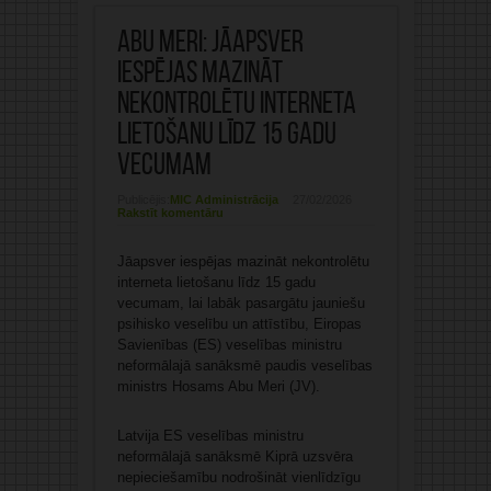
Abu Meri: Jāapsver
iespējas mazināt
nekontrolētu interneta
lietošanu līdz 15 gadu
vecumam
Publicējis:
MIC Administrācija
27/02/2026
Rakstīt komentāru
Jāapsver iespējas mazināt nekontrolētu
interneta lietošanu līdz 15 gadu
vecumam, lai labāk pasargātu jauniešu
psihisko veselību un attīstību, Eiropas
Savienības (ES) veselības ministru
neformālajā sanāksmē paudis veselības
ministrs Hosams Abu Meri (JV).
Latvija ES veselības ministru
neformālajā sanāksmē Kiprā uzsvēra
nepieciešamību nodrošināt vienlīdzīgu