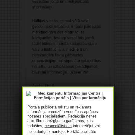
veselības jomā un medijpratības
stiprināšanu.
Baltijas valstis, ņemot vērā savu
ģeopolitisko situāciju, ir īpaši pakļautas
mērķtiecīgām dezinformācijas
kampaņām, tostarp veselības jomā,
tādēļ būtiska ir cieša sadarbība starp
valstu institūcijām, medijiem un
neatkarīgām faktu pārbaudes
organizācijām, lai stiprinātu sabiedrības
noturību un uzticēšanos pierādījumos
balstītai informācijai, uzsver VM.
Avots: LETA
Patīk
Portālā publicētā rakstu un reklāmas
informācija paredzēta veselības aprūpes
nozares speciālistiem. Redakcija nenes
atbildību sarežģījumu gadījumos, kas
radušies,
nespeciālistiem
interpretējot vai
nelietderīgi izmantojot Portālā publicēto