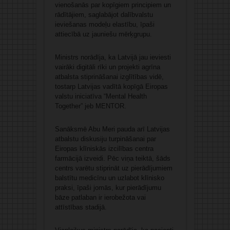
vienošanās par kopīgiem principiem un
rādītājiem, saglabājot dalībvalstu
ieviešanas modeļu elastību, īpaši
attiecībā uz jauniešu mērķgrupu.
Ministrs norādīja, ka Latvijā jau ieviesti
vairāki digitāli rīki un projekti agrīna
atbalsta stiprināšanai izglītības vidē,
tostarp Latvijas vadītā kopīgā Eiropas
valstu iniciatīva “Mental Health
Together” jeb MENTOR.
Sanāksmē Abu Meri pauda arī Latvijas
atbalstu diskusiju turpināšanai par
Eiropas klīniskās izcilības centra
farmācijā izveidi. Pēc viņa teiktā, šāds
centrs varētu stiprināt uz pierādījumiem
balstītu medicīnu un uzlabot klīnisko
praksi, īpaši jomās, kur pierādījumu
bāze patlaban ir ierobežota vai
attīstības stadijā.