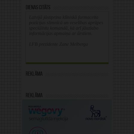
Dienas citāts
Latvijā jāstiprina klīniskā farmaceita
pozīcijas slimnīcā un veselības aprūpes
speciālistu komandā, kā arī jāuzlabo
informācijas apmaiņa ar ārstiem.
LFB prezidente Zane Melberga
Reklāma
Reklāma