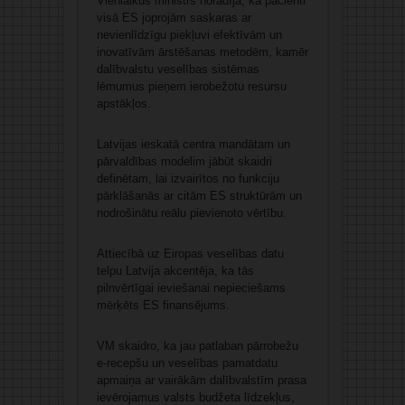
Vienlaikus ministrs norādīja, ka pacienti
visā ES joprojām saskaras ar
nevienlīdzīgu piekļuvi efektīvām un
inovatīvām ārstēšanas metodēm, kamēr
dalībvalstu veselības sistēmas
lēmumus pieņem ierobežotu resursu
apstākļos.
Latvijas ieskatā centra mandātam un
pārvaldības modelim jābūt skaidri
definētam, lai izvairītos no funkciju
pārklāšanās ar citām ES struktūrām un
nodrošinātu reālu pievienoto vērtību.
Attiecībā uz Eiropas veselības datu
telpu Latvija akcentēja, ka tās
pilnvērtīgai ieviešanai nepieciešams
mērķēts ES finansējums.
VM skaidro, ka jau patlaban pārrobežu
e-recepšu un veselības pamatdatu
apmaiņa ar vairākām dalībvalstīm prasa
ievērojamus valsts budžeta līdzekļus,