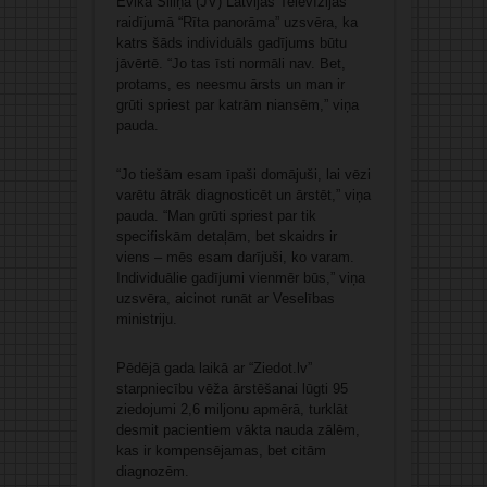
Evika Siliņa (JV) Latvijas Televīzijas
raidījumā “Rīta panorāma” uzsvēra, ka
katrs šāds individuāls gadījums būtu
jāvērtē. “Jo tas īsti normāli nav. Bet,
protams, es neesmu ārsts un man ir
grūti spriest par katrām niansēm,” viņa
pauda.
“Jo tiešām esam īpaši domājuši, lai vēzi
varētu ātrāk diagnosticēt un ārstēt,” viņa
pauda. “Man grūti spriest par tik
specifiskām detaļām, bet skaidrs ir
viens – mēs esam darījuši, ko varam.
Individuālie gadījumi vienmēr būs,” viņa
uzsvēra, aicinot runāt ar Veselības
ministriju.
Pēdējā gada laikā ar “Ziedot.lv”
starpniecību vēža ārstēšanai lūgti 95
ziedojumi 2,6 miljonu apmērā, turklāt
desmit pacientiem vākta nauda zālēm,
kas ir kompensējamas, bet citām
diagnozēm.