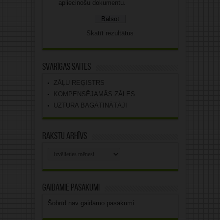
apliecinošu dokumentu.
Skatīt rezultātus
Svarīgas saites
ZĀĻU REĢISTRS
KOMPENSĒJAMĀS ZĀLES
UZTURA BAGĀTINĀTĀJI
Rakstu arhīvs
Rakstu
arhīvs
Gaidāmie pasākumi
Šobrīd nav gaidāmo pasākumi.