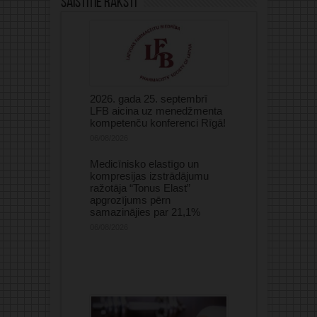
Saistītie raksti
2026. gada 25. septembrī
LFB aicina uz menedžmenta
kompetenču konferenci Rīgā!
06/08/2026
Medicīnisko elastīgo un
kompresijas izstrādājumu
ražotāja “Tonus Elast”
apgrozījums pērn
samazinājies par 21,1%
06/08/2026