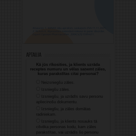
Aptauja
Kā jūs rīkosities, ja klients uzrāda
receptes numuru un vēlas saņemt zāles,
kuras parakstītas citai personai?
Neizsniegšu zāles.
Izsniegšu zāles.
Izsniegšu, ja uzrādīs savu personu
apliecinošu dokumentu.
Izsniegšu, ja zāles domātas
radiniekam.
Izsniegšu, ja klients nosauks tā
cilvēka personas kodu, kam zāles
parakstītas, vai uzrādīs šo personu