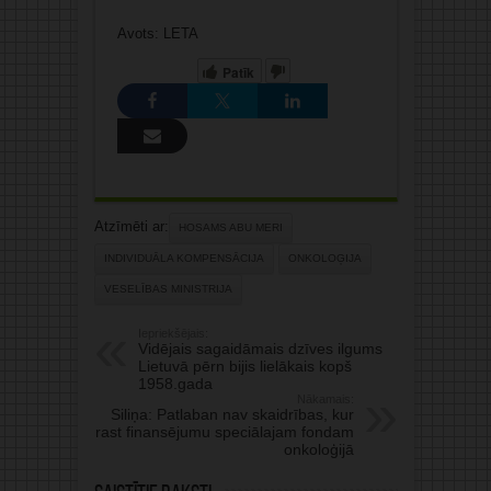
Avots: LETA
Patīk
Atzīmēti ar:
HOSAMS ABU MERI
INDIVIDUĀLA KOMPENSĀCIJA
ONKOLOĢIJA
VESELĪBAS MINISTRIJA
Iepriekšējais:
Vidējais sagaidāmais dzīves ilgums
Lietuvā pērn bijis lielākais kopš
1958.gada
Nākamais:
Siliņa: Patlaban nav skaidrības, kur
rast finansējumu speciālajam fondam
onkoloģijā