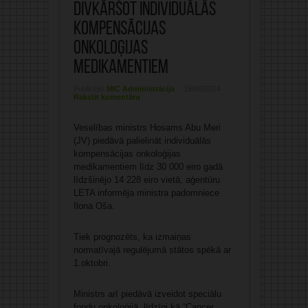
divkāršot individuālās
kompensācijas
onkoloģijas
medikamentiem
Publicējis:
MIC Administrācija
19/08/2024
Rakstīt komentāru
Veselības ministrs Hosams Abu Meri
(JV) piedāvā palielināt individuālās
kompensācijas onkoloģijas
medikamentiem līdz 30 000 eiro gadā
līdzšinējo 14 228 eiro vietā, aģentūru
LETA informēja ministra padomniece
Ilona Oša.
Tiek prognozēts, ka izmaiņas
normatīvajā regulējumā stātos spēkā ar
1.oktobri.
Ministrs arī piedāvā izveidot speciālu
fondu onkoloģijā, līdzīgi kā “Cancer