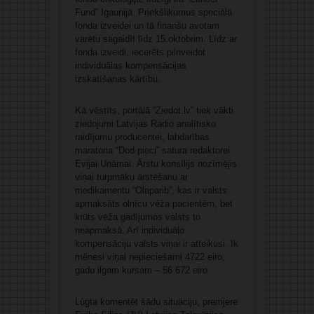
Fund” Igaunijā. Priekšlikumus speciālā
fonda izveidei un tā finanšu avotam
varētu sagaidīt līdz 15.oktobrim. Līdz ar
fonda izveidi, iecerēts pilnveidot
individuālas kompensācijas
izskatīšanas kārtību.
Kā vēstīts, portālā “Ziedot.lv” tiek vākti
ziedojumi Latvijas Radio analītisko
raidījumu producentei, labdarības
maratona “Dod pieci” satura redaktorei
Evijai Unāmai. Ārstu konsīlijs nozīmējis
viņai turpmāku ārstēšanu ar
medikamentu “Olaparib”, kas ir valsts
apmaksāts olnīcu vēža pacientēm, bet
krūts vēža gadījumos valsts to
neapmaksā. Arī individuālo
kompensāciju valsts viņai ir atteikusi. Ik
mēnesi viņai nepieciešami 4722 eiro,
gadu ilgam kursam – 56 672 eiro.
Lūgta komentēt šādu situāciju, premjere