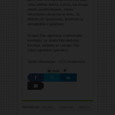
rodas pēkšņs redzes zudums vai strauja
redzes pasliktināšanās, viņiem
nekavējoties jāsazinās ar ārstu. Ja
NAION tiek apstiprināts, ārstēšana ar
semaglutīdu ir jāpārtrauc.
Eiropas Zāļu aģentūras zinātniskajās
komitejās, tai skaitā Zāļu drošuma
komitejā, piedalās arī Latvijas Zāļu
valsts aģentūras speciālisti.
Vairāk informācijas –
EZA tīmekļvietnē
.
Patīk
Atzīmēti ar:
OZEMPIC
RYBELSUS
WEGOVY