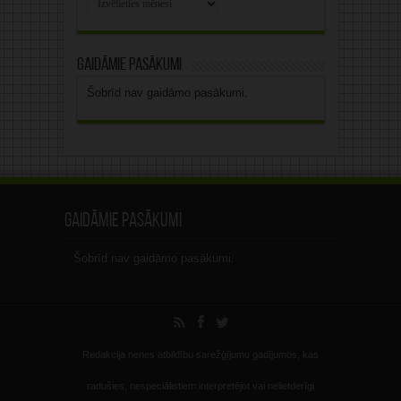
arhīvs
Gaidāmie pasākumi
Šobrīd nav gaidāmo pasākumi.
Gaidāmie pasākumi
Šobrīd nav gaidāmo pasākumi.
Redakcija nenes atbildību sarežģījumu gadījumos, kas
radušies, nespeciālistiem interpretējot vai nelietderīgi