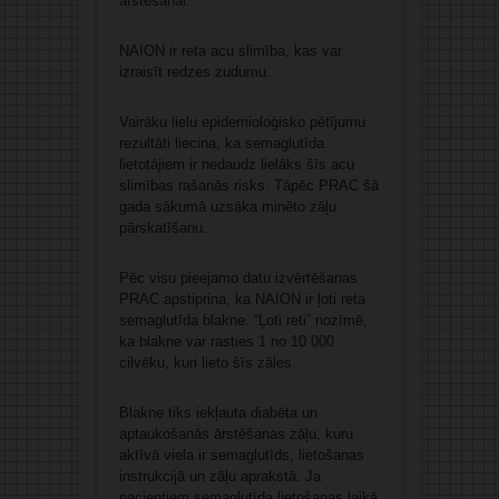
ārstēšanai.
NAION ir reta acu slimība, kas var
izraisīt redzes zudumu.
Vairāku lielu epidemioloģisko pētījumu
rezultāti liecina, ka semaglutīda
lietotājiem ir nedaudz lielāks šīs acu
slimības rašanās risks. Tāpēc PRAC šā
gada sākumā uzsāka minēto zāļu
pārskatīšanu.
Pēc visu pieejamo datu izvērtēšanas
PRAC apstiprina, ka NAION ir ļoti reta
semaglutīda blakne. “Ļoti reti” nozīmē,
ka blakne var rasties 1 no 10 000
cilvēku, kuri lieto šīs zāles.
Blakne tiks iekļauta diabēta un
aptaukošanās ārstēšanas zāļu, kuru
aktīvā viela ir semaglutīds, lietošanas
instrukcijā un zāļu aprakstā. Ja
pacientiem semaglutīda lietošanas laikā