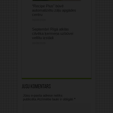
“Recipe Plus” būvē
automatizētu zāļu apgādes
centru
06/08/2026
Septembrī Rīgā atklās
cilvēka ķermeņa uzbūvei
veltītu izstādi
06/08/2026
Jūsu komentārs
Jūsu e-pasta adrese netiks
publicēta.Atzīmētie lauki ir obligāti
*