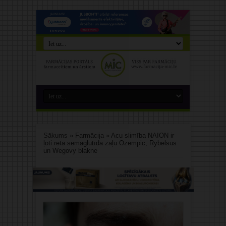
Sākums
»
Farmācija
»
Acu slimība NAION ir
ļoti reta semaglutīda zāļu Ozempic, Rybelsus
un Wegovy blakne