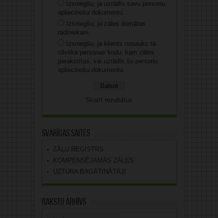
Izsniegšu, ja uzrādīs savu personu
apliecinošu dokumentu.
Izsniegšu, ja zāles domātas
radiniekam.
Izsniegšu, ja klients nosauks tā
cilvēka personas kodu, kam zāles
parakstītas, vai uzrādīs šo personu
apliecinošu dokumentu.
Skatīt rezultātus
Svarīgas saites
ZĀĻU REĢISTRS
KOMPENSĒJAMĀS ZĀLES
UZTURA BAGĀTINĀTĀJI
Rakstu arhīvs
Rakstu