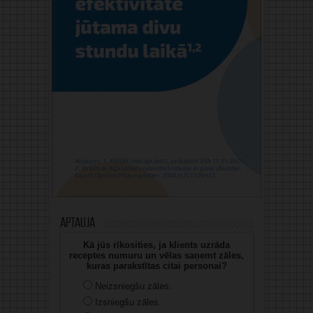
Aptauja
Kā jūs rīkosities, ja klients uzrāda
receptes numuru un vēlas saņemt zāles,
kuras parakstītas citai personai?
Neizsniegšu zāles.
Izsniegšu zāles.