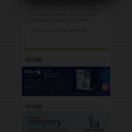
Latvijā jāstiprina klīniskā farmaceita
pozīcijas slimnīcā un veselības aprūpes
speciālistu komandā, kā arī jāuzlabo
informācijas apmaiņa ar ārstiem.
LFB prezidente Zane Melberga
Reklāma
Reklāma