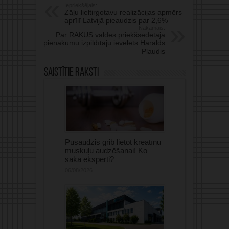
Iepriekšējais:
Zāļu lieltirgotavu realizācijas apmērs
aprīlī Latvijā pieaudzis par 2,6%
Nākamais:
Par RAKUS valdes priekšsēdētāja
pienākumu izpildītāju ievēlēts Haralds
Plaudis
Saistītie raksti
Pusaudzis grib lietot kreatīnu
muskuļu audzēšanai! Ko
saka eksperti?
06/08/2026