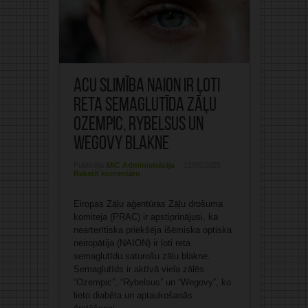
Acu slimība NAION ir ļoti
reta semaglutīda zāļu
Ozempic, Rybelsus un
Wegovy blakne
Publicējis:
MIC Administrācija
12/06/2025
Rakstīt komentāru
Eiropas Zāļu aģentūras Zāļu drošuma
komiteja (PRAC) ir apstiprinājusi, ka
nearterītiska priekšēja išēmiska optiska
neiropātija (NAION) ir ļoti reta
semaglutīdu saturošu zāļu blakne.
Semaglutīds ir aktīvā viela zālēs
“Ozempic”, “Rybelsus” un “Wegovy”, ko
lieto diabēta un aptaukošanās