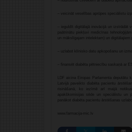
– nodrošināt cilvēkiem ar diabētu apmācības
– veicināt veselības aprūpes speciālistu izp
– ieguldīt digitālajā inovācijā un izstrādā
paātrinātu piekļuvi medicīnas tehnoloģijām
un mākslīgajam intelektam) un digitālajiem
– uzlabot klīnisko datu apkopošanu un izma
– finansēt diabēta pētniecību saskaņā ar 
LDF aicina Eiropas Parlamenta deputātu ka
Latvijā paveikto diabēta pacientu ārstēš
risināšanā, ko iezīmē arī maijā notiku
apakškomisijas sēde un speciālistu un pac
panākot diabēta pacientu ārstēšanas uzlaboš
www.farmacija-mic.lv