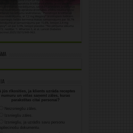
āma
uja
 jūs rīkosities, ja klients uzrāda receptes
numuru un vēlas saņemt zāles, kuras
parakstītas citai personai?
Neizsniegšu zāles.
Izsniegšu zāles.
Izsniegšu, ja uzrādīs savu personu
apliecinošu dokumentu.