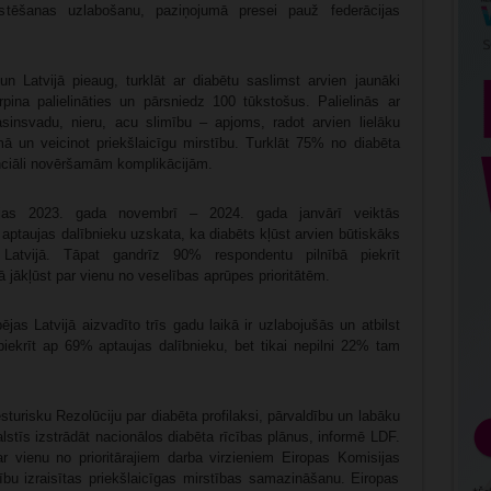
rstēšanas uzlabošanu, paziņojumā presei pauž federācijas
un Latvijā pieaug, turklāt ar diabētu saslimst arvien jaunāki
urpina palielināties un pārsniedz 100 tūkstošus. Palielinās ar
asinsvadu, nieru, acu slimību – apjoms, radot arvien lielāku
 un veicinot priekšlaicīgu mirstību. Turklāt 75% no diabēta
enciāli novēršamām komplikācijām.
ijas 2023. gada novembrī – 2024. gada janvārī veiktās
aptaujas dalībnieku uzskata, ka diabēts kļūst arvien būtiskāks
Latvijā. Tāpat gandrīz 90% respondentu pilnībā piekrīt
 jākļūst par vienu no veselības aprūpes prioritātēm.
as Latvijā aizvadīto trīs gadu laikā ir uzlabojušās un atbilst
 piekrīt ap 69% aptaujas dalībnieku, bet tikai nepilni 22% tam
urisku Rezolūciju par diabēta profilaksi, pārvaldību un labāku
alstīs izstrādāt nacionālos diabēta rīcības plānus, informē LDF.
r vienu no prioritārajiem darba virzieniem Eiropas Komisijas
mību izraisītas priekšlaicīgas mirstības samazināšanu. Eiropas