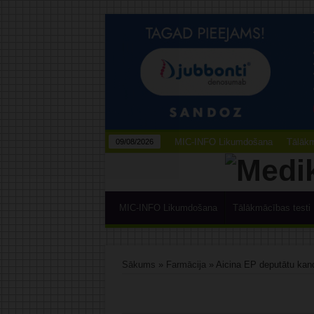
MIC-INFO Likumdošana
Tālākm
09/08/2026
MIC-INFO Likumdošana
Tālākmācības testi
Sākums
»
Farmācija
»
Aicina EP deputātu kand