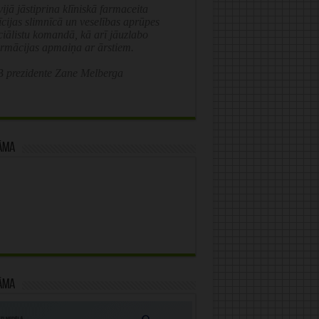
ijā jāstiprina klīniskā farmaceita
īcijas slimnīcā un veselības aprūpes
ciālistu komandā, kā arī jāuzlabo
ormācijas apmaiņa ar ārstiem.
 prezidente Zane Melberga
āma
āma