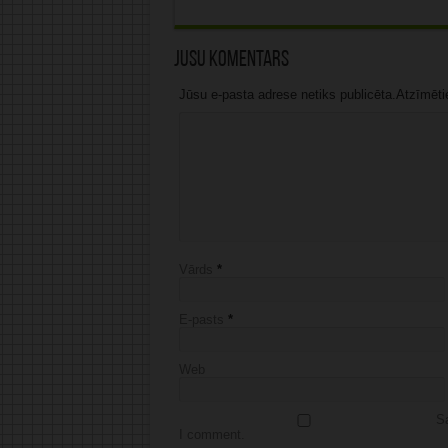
Jūsu komentārs
Jūsu e-pasta adrese netiks publicēta.Atzīmētie 
Vārds
*
E-pasts
*
Web
Sa
I comment.