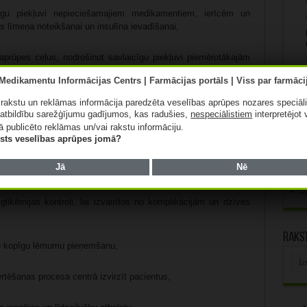
dzīgu piekļuvi nepieciešamajiem medikamentiem, ierīcēm un
s līmeņa noteikšanai un insulīna ievadīšanai,
 aprūpes ceļus, nodrošinot savlaicīgu piekļuvi piemērotākajām
zības, vēlmes un apstākļus, kā arī jaunākās vadlīnijas,
s un stiprināt viņu spējas atbalstīt diabēta pacientus gan
ā rakstu un reklāmas informācija paredzēta veselības aprūpes nozares speciāl
atbildību sarežģījumu gadījumos, kas radušies,
nespeciālistiem
interpretējot 
oši viņu vajadzībām, vēlmēm un ar vispiemērotāko ārstēšanu un
ā publicēto reklāmas un/vai rakstu informāciju.
Svarī
lists veselības aprūpes jomā?
arētu budžeta veidošanas šķēršļus un veicinātu integrētu un uz
Z
Jā
Nē
K
U
t glikēmijas kontroli, lai izvairītos no komplikācijām un dzīves
Rakst
onu kopīgu lēmumu pieņemšanu,
Rak
arhī
ērtēšanas procesa centrā izvirzīt pacientus,