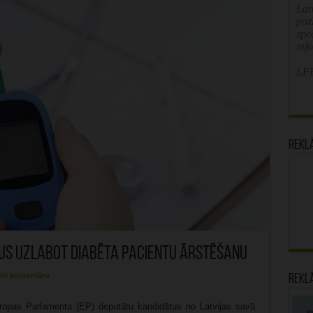
Latv
poz
spe
inf
LFB
Rekl
tus uzlabot diabēta pacientu ārstēšanu
tīt komentāru
Rekl
Eiropas Parlamenta (EP) deputātu kandidātus no Latvijas savā