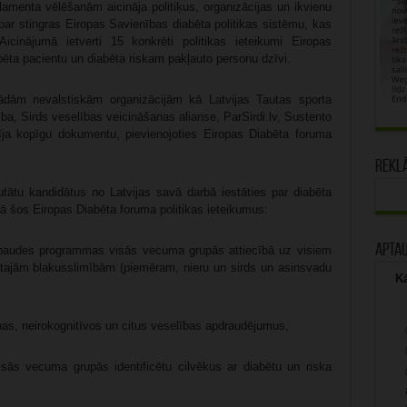
amenta vēlēšanām aicināja politiķus, organizācijas un ikvienu
 par stingras Eiropas Savienības diabēta politikas sistēmu, kas
Aicinājumā ietverti 15 konkrēti politikas ieteikumi Eiropas
abēta pacientu un diabēta riskam pakļauto personu dzīvi.
tādām nevalstiskām organizācijām kā Latvijas Tautas sporta
ība, Sirds veselības veicināšanas alianse, ParSirdi.lv, Sustento
īja kopīgu dokumentu, pievienojoties Eiropas Diabēta foruma
Rekl
ātu kandidātus no Latvijas savā darbā iestāties par diabēta
 šos Eiropas Diabēta foruma politikas ieteikumus:
Apta
pārbaudes programmas visās vecuma grupās attiecībā uz visiem
tītajām blakusslimībām (piemēram, nieru un sirds un asinsvadu
Kā
iņas, neirokognitīvos un citus veselības apdraudējumus,
visās vecuma grupās identificētu cilvēkus ar diabētu un riska