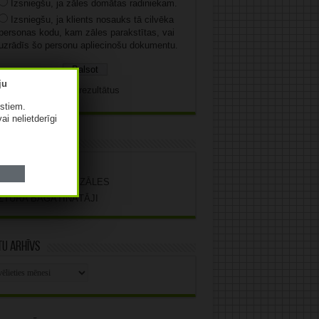
Izsniegšu, ja zāles domātas radiniekam.
Izsniegšu, ja klients nosauks tā cilvēka
personas kodu, kam zāles parakstītas, vai
uzrādīs šo personu apliecinošu dokumentu.
Skatīt rezultātus
istiem.
vai nelietderīgi
gas saites
ĀĻU REĢISTRS
OMPENSĒJAMĀS ZĀLES
ZTURA BAGĀTINĀTĀJI
u arhīvs
stu
vs