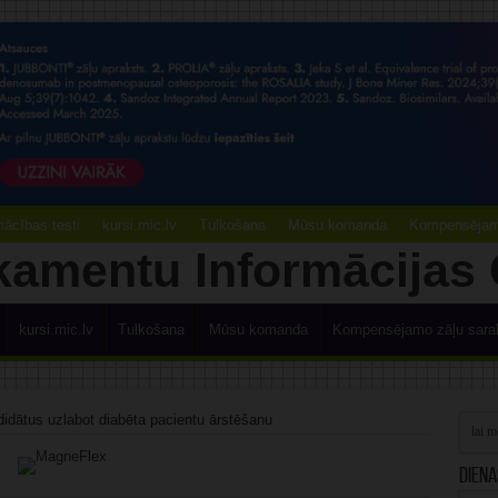
ācības testi
kursi.mic.lv
Tulkošana
Mūsu komanda
Kompensējamo
kursi.mic.lv
Tulkošana
Mūsu komanda
Kompensējamo zāļu sara
idātus uzlabot diabēta pacientu ārstēšanu
Diena