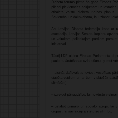
Diabēta forums pirms šā gada Eiropas Parl
pilsoni pievienoties solījumam un iestāties
atbalsta valstu diabēta rīcības plānus. 
Savienībai un dalībvalstīm, lai uzlabotu di
Arī Latvijas Diabēta federācija kopā ar 
asociācija, Latvijas Senioru kopienu apvien
un vairākām politiskajām partijām parakst
iniciatīvai.
Tādēļ LDF aicina Eiropas Parlamenta deput
pacientu ārstēšanas uzlabošanu, ņemot vērā
– aicināt dalībvalstis ieviest veselības 
diabēta veidiem un ar tiem visbiežāk sais
slimībām),
– izveidot pārraudzību, lai novērstu vielma
– uzlabot primāro un sociālo aprūpi, lai 
grupas, lai savlaicīgi ārstētu šo slimību,