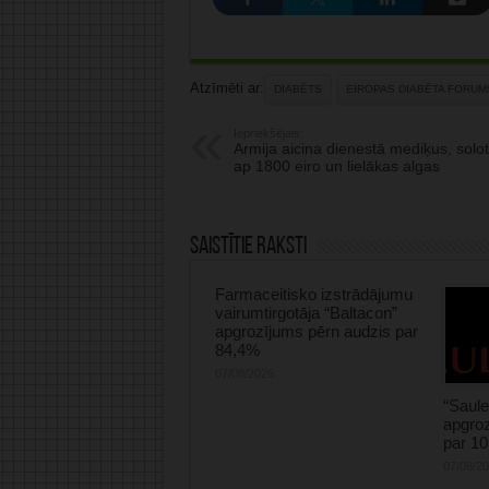
Atzīmēti ar:
DIABĒTS
EIROPAS DIABĒTA FORUM
Iepriekšējais:
Armija aicina dienestā mediķus, solot
ap 1800 eiro un lielākas algas
Saistītie raksti
Farmaceitisko izstrādājumu
vairumtirgotāja “Baltacon”
apgrozījums pērn audzis par
84,4%
07/08/2026
“Saule
apgroz
par 1
07/08/2