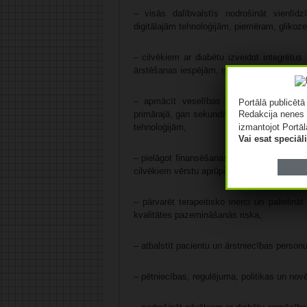
– visās dalībvalstīs nodrošināt vienlī
digitālajām tehnoloģijām, piemēram, glikoze
– cilvēkiem ar diabētu izveidot integrētus
ārstēšanas iespējām, ņemot vērā viņu vajad
– apmācīt veselības aprūpes speciālistu
Portālā publicēt
Redakcija nenes 
primārajā, gan sekundārajā aprūpē atbilst
izmantojot Portāl
tehnoloģijām,
Vai esat speciā
– pielāgot finansēšanas sistēmas, lai pārv
cilvēkiem vērstu aprūpi,
– pārvarēt terapeitisko inerci un palielinā
kvalitātes pazemināšanās riska,
– atbalstīt pacientu un ārstniecības pers
– pētniecības, regulējuma, politikas un nov