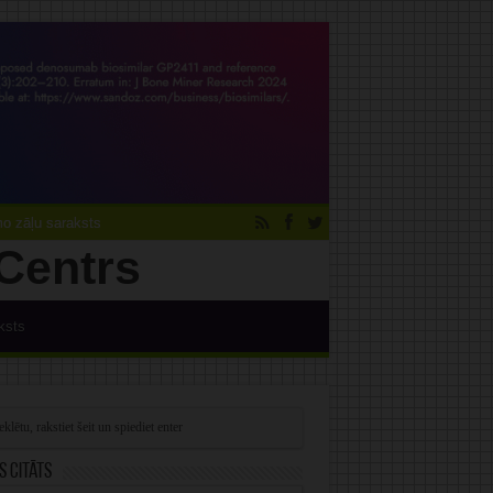
 zāļu saraksts
ksts
s citāts