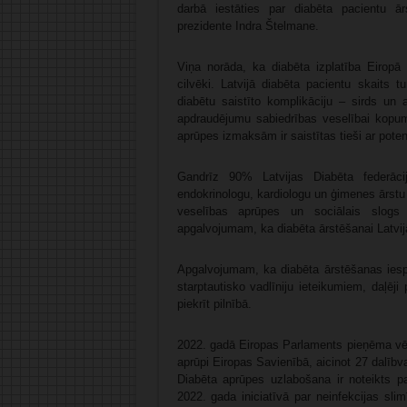
darbā iestāties par diabēta pacientu ā
prezidente Indra Štelmane.
Viņa norāda, ka diabēta izplatība Eiropā 
cilvēki. Latvijā diabēta pacientu skaits t
diabētu saistīto komplikāciju – sirds un 
apdraudējumu sabiedrības veselībai kopumā
aprūpes izmaksām ir saistītas tieši ar pot
Gandrīz 90% Latvijas Diabēta federāc
endokrinologu, kardiologu un ģimenes ārstu 
veselības aprūpes un sociālais slogs 
apgalvojumam, ka diabēta ārstēšanai Latvijā
Apgalvojumam, ka diabēta ārstēšanas iespēj
starptautisko vadlīniju ieteikumiem, daļēji
piekrīt pilnībā.
2022. gadā Eiropas Parlaments pieņēma vēst
aprūpi Eiropas Savienībā, aicinot 27 dalībv
Diabēta aprūpes uzlabošana ir noteikts pa
2022. gada iniciatīvā par neinfekcijas sli