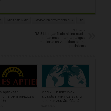
S
INDRA ŠTELMANE
LATVIJAS DIABĒTA FEDERĀCIJA
LDF
Nākamais:
RSU Liepājas filiāle aicina studēt
topošās māsas, ārsta palīgus,
masierus un veselības sporta
speciālistus
s aptiekas”
Mediķu un līdzcilvēku
ījums pērn pieaudzis
atbalsts ir vienlīdz svarīgi
0,4%
tuberkulozes ārstēšanā
026
07/08/2026