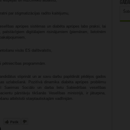
 iespējas un līdzcilvēku atbalstu,
Gaidā
Šob
ratni par stigmatizācijas radīto kaitējumu,
t veselības aprūpes sistēmas un diabēta aprūpes labo praksi, lai
, patstāvīgiem digitālajiem risinājumiem (piemēram, lietotnēm
 pakalpojumiem,
ntošanu visās ES dalībvalstīs,
ES pētniecības programmām.
ndidātus stiprināt un ar savu darbu papildināt pēdējos gados
anas uzlabošanā. Pozitīvā dinamika diabēta aprūpes problēmu
sī Saeimas Sociālo un darba lietu Sabiedrības veselības
ientu pārstāvju tikšanās Veselības ministrijā, ir jāturpina,
anu atbilstoši starptautiskajām vadlīnijām.
Patīk