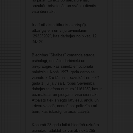
no plkst. 18 līdz 00 darba dienās,
savukārt brīvdienās un svētku dienās –
visu diennakti.
Ir arī atbalsta tālrunis azartspēļu
atkarīgajiem un viņu tuviniekiem
“29323202”, kas darbojas no plkst. 12
līdz 20.
Biedrības “Skalbes” komandā strādā
psihologi, sociālie darbinieki un
brīvprātīgie, kas sniedz emocionālu
palīdzību. Kopš 1997. gada darbojas
vienots krīžu tālrunis, savukārt no 2021.
gada 1. jūlija visā Eiropas Savienībā
dabojas telefona numurs “116123”, kas ir
bezmaksas un pieejams visu diennakti.
Atbalsts tiek sniegts latviešu, angļu un
krievu valodā, nodrošinot palīdzību arī
tiem, kas īslaicīgi uzturas Latvijā.
Kopumā 28 gadu laikā biedrībā uzkrāta
pieredze, atbildot uz vairāk nekā 265