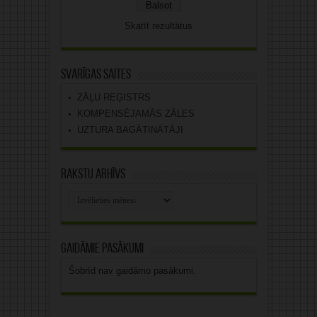
Skatīt rezultātus
Svarīgas saites
ZĀĻU REĢISTRS
KOMPENSĒJAMĀS ZĀLES
UZTURA BAGĀTINĀTĀJI
Rakstu arhīvs
Rakstu
arhīvs
Gaidāmie pasākumi
Šobrīd nav gaidāmo pasākumi.