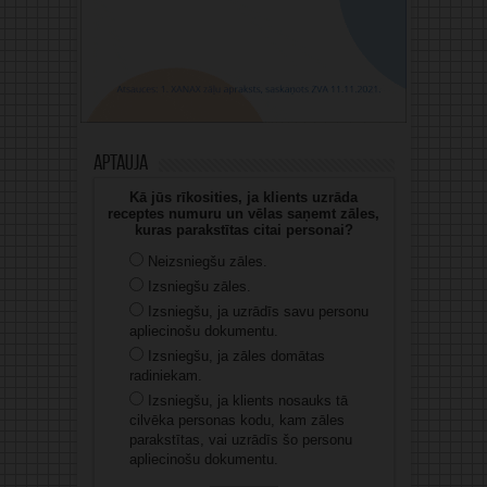
Aptauja
Kā jūs rīkosities, ja klients uzrāda
receptes numuru un vēlas saņemt zāles,
kuras parakstītas citai personai?
Neizsniegšu zāles.
Izsniegšu zāles.
Izsniegšu, ja uzrādīs savu personu
apliecinošu dokumentu.
Izsniegšu, ja zāles domātas
radiniekam.
Izsniegšu, ja klients nosauks tā
cilvēka personas kodu, kam zāles
parakstītas, vai uzrādīs šo personu
apliecinošu dokumentu.