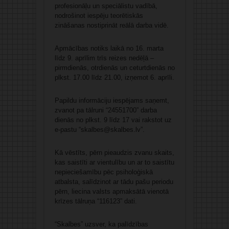
profesionāļu un speciālistu vadībā,
nodrošinot iespēju teorētiskās
zināšanas nostiprināt reālā darba vidē.
Apmācības notiks laikā no 16. marta
līdz 9. aprīlim trīs reizes nedēļā –
pirmdienās, otrdienās un ceturtdienās no
plkst. 17.00 līdz 21.00, izņemot 6. aprīli.
Papildu informāciju iespējams saņemt,
zvanot pa tālruni “24551700” darba
dienās no plkst. 9 līdz 17 vai rakstot uz
e-pastu “skalbes@skalbes.lv”.
Kā vēstīts, pērn pieaudzis zvanu skaits,
kas saistīti ar vientulību un ar to saistītu
nepieciešamību pēc psiholoģiskā
atbalsta, salīdzinot ar tādu pašu periodu
pērn, liecina valsts apmaksātā vienotā
krīzes tālruņa “116123” dati.
“Skalbes” uzsver, ka palīdzības