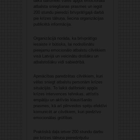
laikā dalībnieki varēs apgūt emocionālā
atbalsta sniegšanas prasmes un iegūt
200 stundu pieredzi brīvprātīgajā darbā
pie krīzes tālruņa, liecina organizācijas
publicētā informācija.
Organizācijā norāda, ka brīvprātīgo
iesaiste ir būtiska, lai nodrošinātu
pieejamu emocionālo atbalstu cilvēkiem
visā Latvijā un veicinātu drošāku un
atbalstošāku vidi sabiedrībā.
Apmācības paredzētas cilvēkiem, kuri
vēlas sniegt atbalstu personām krīzes
situācijās. To laikā dalībnieki apgūs
krīzes intervences tehnikas, attīstīs
empātiju un aktīvās klausīšanās
prasmes, kā arī pilnveidos spēju efektīvi
komunicēt ar cilvēkiem, kuri piedzīvo
emocionālas grūtības.
Praktiskā daļa ietver 200 stundu darbu
pie krīzes tālruņa pieredzējušu