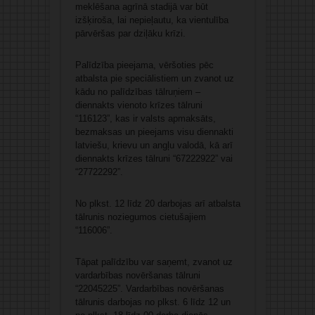
meklēšana agrīnā stadijā var būt
izšķiroša, lai nepieļautu, ka vientulība
pārvēršas par dziļāku krīzi.
Palīdzība pieejama, vēršoties pēc
atbalsta pie speciālistiem un zvanot uz
kādu no palīdzības tālruņiem –
diennakts vienoto krīzes tālruni
“116123”, kas ir valsts apmaksāts,
bezmaksas un pieejams visu diennakti
latviešu, krievu un angļu valodā, kā arī
diennakts krīzes tālruni “67222922” vai
“27722292”.
No plkst. 12 līdz 20 darbojas arī atbalsta
tālrunis noziegumos cietušajiem
“116006”.
Tāpat palīdzību var saņemt, zvanot uz
vardarbības novēršanas tālruni
“22045225”. Vardarbības novēršanas
tālrunis darbojas no plkst. 6 līdz 12 un