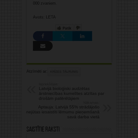
000 zvaniem.
Avots: LETA
Patīk
Atzīmēti ar:
KRĪZES TĀLRUNIS
Iepriekšējais:
Latvijā bioloģiski audzētas
ārstniecības kumelītes atzītas par
drošām patērētājiem
Nākamais:
Aptauja: Latvijā 55% strādājošo
nejūtas iesaistīti lēmumu pieņemšanā
savā darba vietā
Saistītie raksti