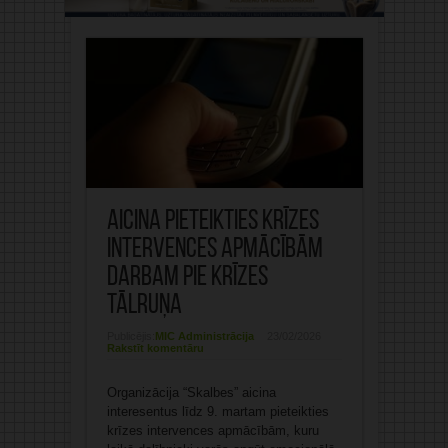
Aicina pieteikties krīzes
intervences apmācībām
darbam pie krīzes
tālruņa
Publicējis:
MIC Administrācija
23/02/2026
Rakstīt komentāru
Organizācija “Skalbes” aicina
interesentus līdz 9. martam pieteikties
krīzes intervences apmācībām, kuru