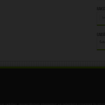
Rakst
Rak
arhī
Gaidā
Šob
s radušies, nespeciālistiem interpretējot vai nelietderīgi izmantojot šo infor