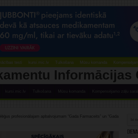
ācības testi
kursi.mic.lv
Tulkošana
Mūsu komanda
Kompensējamo
kursi.mic.lv
Tulkošana
Mūsu komanda
Kompensējamo zāļu sara
kolēģus profesionālajam apbalvojumam “Gada Farmaceits” un “Gada
Diena