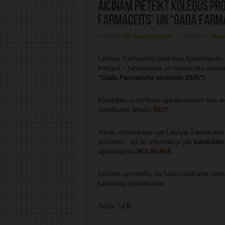
Aicinām pieteikt kolēģus 
Farmaceits” un “Gada Farma
Publicējis:
MIC Administrācija
25/06/2026
Raks
Latvijas Farmaceitu biedrības Apbalvojumu 
kolēģus – farmaceitus un farmaceita asiste
“Gada Farmaceita asistents 2026”!
Kandidātu izvirzīšana apbalvojumam būs 
pieteikuma anketu
ŠEIT.
Vairāk informācijas par Latvijas Farmaceit
asistents”, kā arī informāciju par
kandidātu
apbalvojuma
NOLIKUMĀ
.
Vēršam uzmanību, ka balvu nolikumā veiktas
kandidātu pieteikšanas.
Avots: LFB