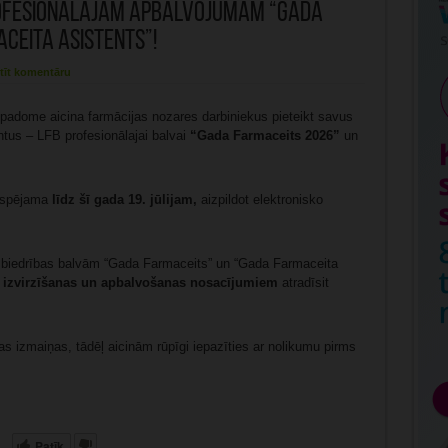
profesionālajam apbalvojumam “Gada
ceita asistents”!
tīt komentāru
padome aicina farmācijas nozares darbiniekus pieteikt savus
ntus – LFB profesionālajai balvai
“Gada Farmaceits 2026”
un
iespējama
līdz šī gada 19. jūlijam,
aizpildot elektronisko
u biedrības balvām “Gada Farmaceits” un “Gada Farmaceita
 izvirzīšanas un apbalvošanas nosacījumiem
atradīsit
 izmaiņas, tādēļ aicinām rūpīgi iepazīties ar nolikumu pirms
Patīk