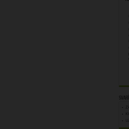
Svarī
Z
K
U