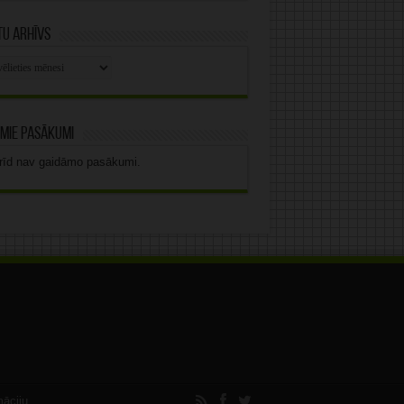
u arhīvs
stu
vs
mie pasākumi
rīd nav gaidāmo pasākumi.
māciju.