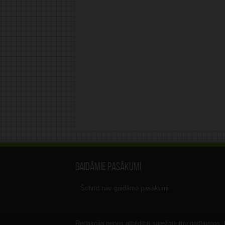
Gaidāmie pasākumi
Šobrīd nav gaidāmo pasākumi.
Redakcija nenes atbildību sarežģījumu gadījumos, ka