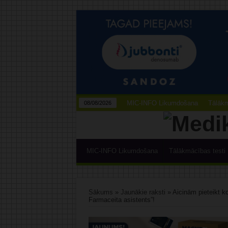
MIC-INFO Likumdošana
Tālākm
08/08/2026
MIC-INFO Likumdošana
Tālākmācības testi
Sākums
»
Jaunākie raksti
»
Aicinām pieteikt 
Farmaceita asistents”!