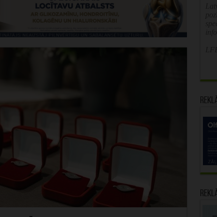
Latv
poz
spe
inf
LFB
Rekl
Rekl