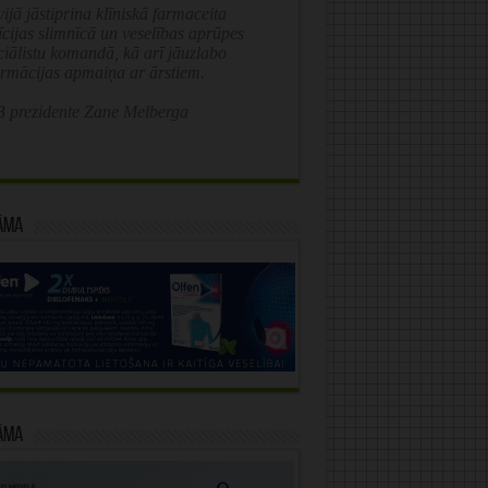
ijā jāstiprina klīniskā farmaceita
īcijas slimnīcā un veselības aprūpes
ciālistu komandā, kā arī jāuzlabo
ormācijas apmaiņa ar ārstiem.
 prezidente Zane Melberga
āma
āma