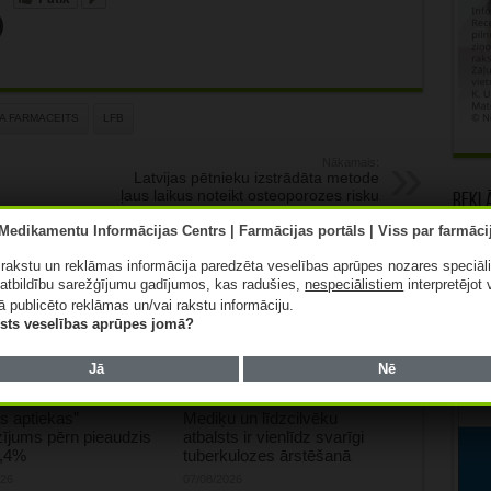
A FARMACEITS
LFB
Nākamais:
Latvijas pētnieku izstrādāta metode
ļaus laikus noteikt osteoporozes risku
Rekl
pacientam
ā rakstu un reklāmas informācija paredzēta veselības aprūpes nozares speciāl
atbildību sarežģījumu gadījumos, kas radušies,
nespeciālistiem
interpretējot 
ā publicēto reklāmas un/vai rakstu informāciju.
lists veselības aprūpes jomā?
Jā
Nē
s aptiekas”
Mediķu un līdzcilvēku
ījums pērn pieaudzis
atbalsts ir vienlīdz svarīgi
0,4%
tuberkulozes ārstēšanā
026
07/08/2026