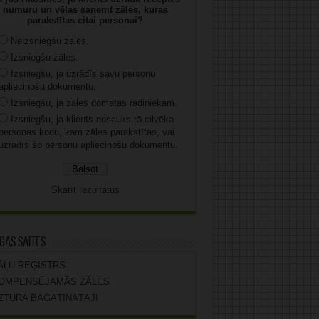
numuru un vēlas saņemt zāles, kuras
parakstītas citai personai?
Neizsniegšu zāles.
Izsniegšu zāles.
Izsniegšu, ja uzrādīs savu personu
apliecinošu dokumentu.
Izsniegšu, ja zāles domātas radiniekam.
Izsniegšu, ja klients nosauks tā cilvēka
personas kodu, kam zāles parakstītas, vai
uzrādīs šo personu apliecinošu dokumentu.
Skatīt rezultātus
gas saites
ĀĻU REĢISTRS
OMPENSĒJAMĀS ZĀLES
ZTURA BAGĀTINĀTĀJI