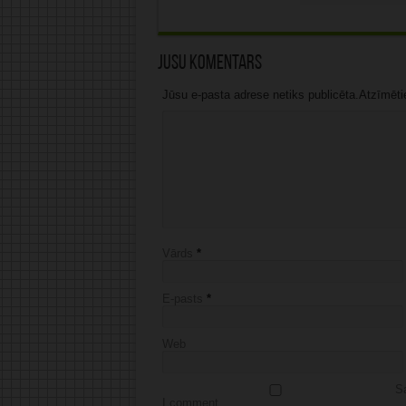
Jūsu komentārs
Jūsu e-pasta adrese netiks publicēta.Atzīmētie 
Vārds
*
E-pasts
*
Web
Sa
I comment.