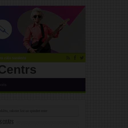
 zāļu saraksts
ksts
s citāts