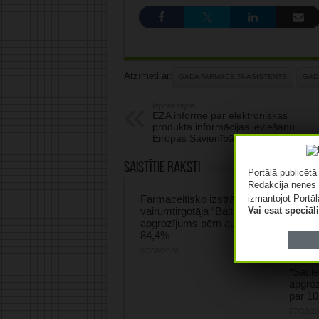
Atzīmēti ar:
GADA FARMACEITA ASISTENTS
GAD
Iepriekšējais:
EZA informē par elektroniskās
produkta informācijas ieviešanu
Eiropas Savienībā
Saistītie raksti
Portālā publicēt
Redakcija nenes 
izmantojot Portāl
Farmaceitisko izstrādājumu
Vai esat speciā
vairumtirgotāja “Baltacon”
apgrozījums pērn audzis par
84,4%
07/08/2026
“Saule
apgroz
par 1
07/08/2