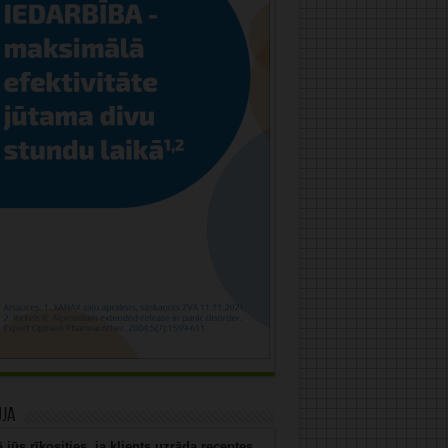
uja
 jūs rīkosities, ja klients uzrāda receptes