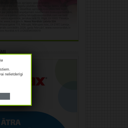
āma
istiem.
vai nelietderīgi