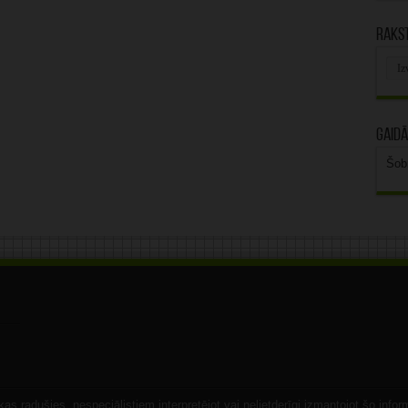
Rakst
Rak
arhī
Gaidā
Šob
s radušies, nespeciālistiem interpretējot vai nelietderīgi izmantojot šo infor