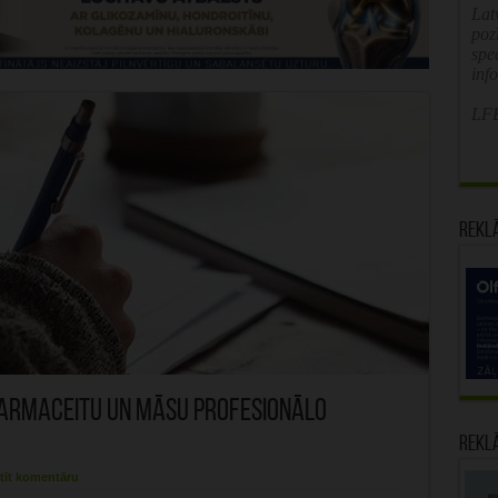
Latv
poz
spe
inf
LFB
Rekl
farmaceitu un māsu profesionālo
Rekl
tīt komentāru