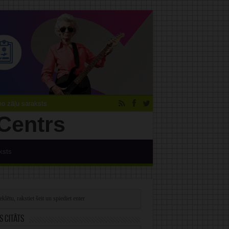
 zāļu saraksts
ksts
s citāts