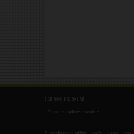
Gaidāmie pasākumi
Šobrīd nav gaidāmo pasākumi.
Redakcija nenes atbildību sarežģījumu gadījumos, ka