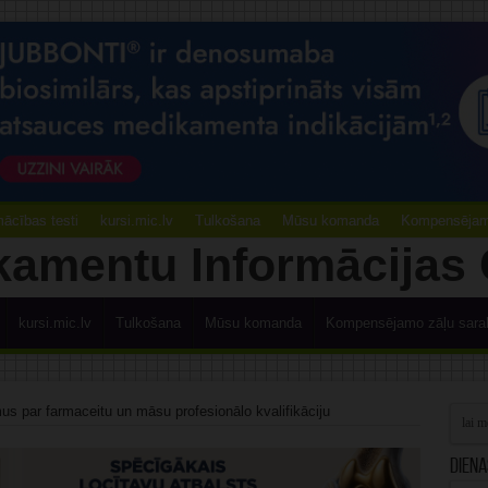
ācības testi
kursi.mic.lv
Tulkošana
Mūsu komanda
Kompensējamo
kursi.mic.lv
Tulkošana
Mūsu komanda
Kompensējamo zāļu sara
us par farmaceitu un māsu profesionālo kvalifikāciju
Diena