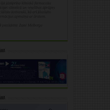
ijā jāstiprina klīniskā farmaceita
īcijas slimnīcā un veselības aprūpes
ciālistu komandā, kā arī jāuzlabo
ormācijas apmaiņa ar ārstiem.
 prezidente Zane Melberga
āma
āma