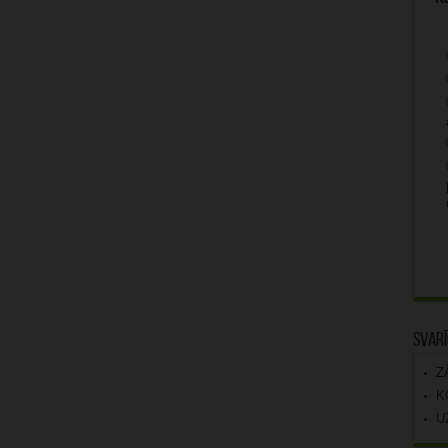
Svarī
Z
K
U