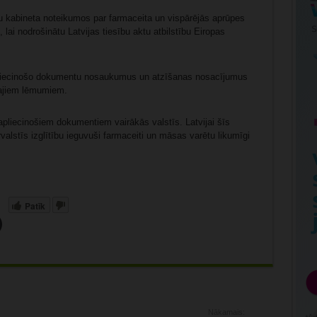
u kabineta noteikumos par farmaceita un vispārējās aprūpes
 lai nodrošinātu Latvijas tiesību aktu atbilstību Eiropas
 apliecinošo dokumentu nosaukumus un atzīšanas nosacījumus
tajiem lēmumiem.
u apliecinošiem dokumentiem vairākās valstīs. Latvijai šīs
rvalstīs izglītību ieguvuši farmaceiti un māsas varētu likumīgi
Patīk
Nākamais: