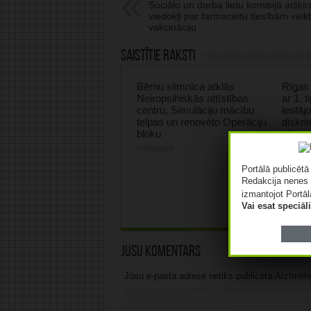
Sociālo un darba lietu komisijā atšķir
viedokļi par farmaceitu tiesībām veikt
vakcināciju
Saistītie raksti
Bērnu slimnīca atklās
Rīgas 
Neiropsihiskās attīstības
ar 1. 
centru, Simulāciju mācību
iestāj
telpas un renovēto Operāciju
diskri
bloku
kilome
07/08/2026
07/08/2
Portālā publicēt
Redakcija nenes 
izmantojot Portāl
Vai esat speciā
Jūsu komentārs
Jūsu e-pasta adrese netiks publicēta.Atzīmētie 