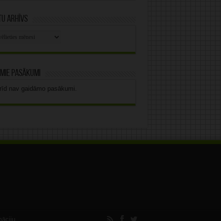
u arhīvs
stu
vs
mie pasākumi
rīd nav gaidāmo pasākumi.
māciju.