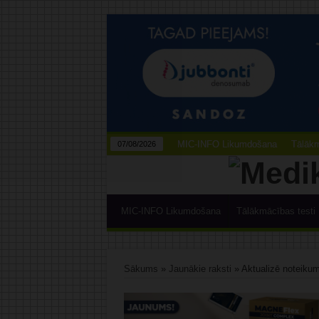
MIC-INFO Likumdošana
Tālākm
07/08/2026
MIC-INFO Likumdošana
Tālākmācības testi
Sākums
»
Jaunākie raksti
»
Aktualizē noteikum