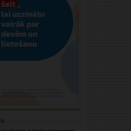
uja
 jūs rīkosities, ja klients uzrāda receptes