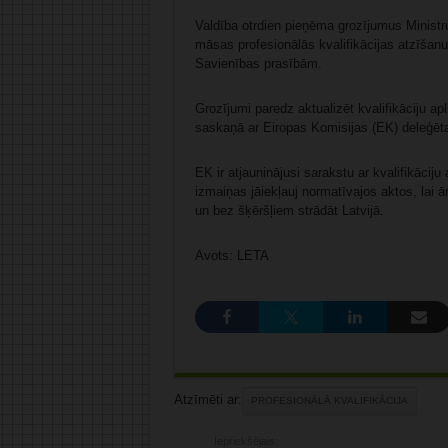
Valdība otrdien pieņēma grozījumus Ministr
māsas profesionālās kvalifikācijas atzīšanu,
Savienības prasībām.
Grozījumi paredz aktualizēt kvalifikāciju
saskaņā ar Eiropas Komisijas (EK) deleģē
EK ir atjauninājusi sarakstu ar kvalifikācij
izmaiņas jāiekļauj normatīvajos aktos, lai ā
un bez šķēršļiem strādāt Latvijā.
Avots: LETA
Atzīmēti ar:
PROFESIONĀLĀ KVALIFIKĀCIJA
Iepriekšējais: