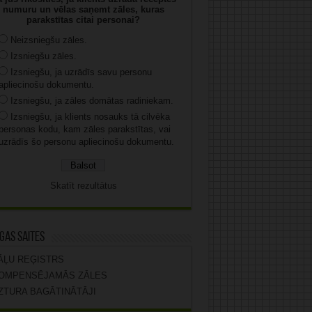
numuru un vēlas saņemt zāles, kuras
parakstītas citai personai?
Neizsniegšu zāles.
Izsniegšu zāles.
Izsniegšu, ja uzrādīs savu personu
apliecinošu dokumentu.
Izsniegšu, ja zāles domātas radiniekam.
Izsniegšu, ja klients nosauks tā cilvēka
personas kodu, kam zāles parakstītas, vai
uzrādīs šo personu apliecinošu dokumentu.
Skatīt rezultātus
gas saites
ĀĻU REĢISTRS
OMPENSĒJAMĀS ZĀLES
ZTURA BAGĀTINĀTĀJI