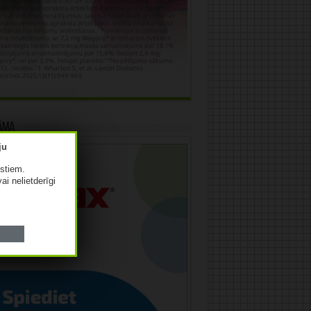
āma
istiem.
vai nelietderīgi