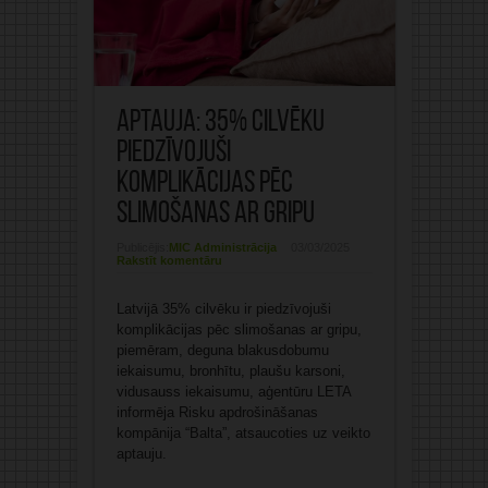
Aptauja: 35% cilvēku
piedzīvojuši
komplikācijas pēc
slimošanas ar gripu
Publicējis:
MIC Administrācija
03/03/2025
Rakstīt komentāru
Latvijā 35% cilvēku ir piedzīvojuši
komplikācijas pēc slimošanas ar gripu,
piemēram, deguna blakusdobumu
iekaisumu, bronhītu, plaušu karsoni,
vidusauss iekaisumu, aģentūru LETA
informēja Risku apdrošināšanas
kompānija “Balta”, atsaucoties uz veikto
aptauju.