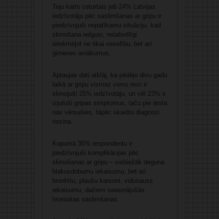
Teju katrs ceturtais jeb 24% Latvijas
iedzīvotāju pēc saslimšanas ar gripu ir
piedzīvojuši nepatīkamu situāciju, kad
slimošana ieilgusi, nelabvēlīgi
ietekmējot ne tikai veselību, bet arī
ģimenes ienākumus.
Aptaujas dati atklāj, ka pēdējo divu gadu
laikā ar gripu vismaz vienu reizi ir
slimojuši 25% iedzīvotāju, un vēl 23% ir
izjutuši gripas simptomus, taču pie ārsta
nav vērsušies, tāpēc skaidru diagnozi
nezina.
Kopumā 35% respondentu ir
piedzīvojuši komplikācijas pēc
slimošanas ar gripu – visbiežāk deguna
blakusdobumu iekaisumu, bet arī
bronhītu, plaušu karsoni, vidusauss
iekaisumu, dažiem saasinājušās
hroniskas saslimšanas.