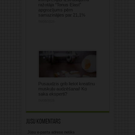
ražotāja “Tonus Elast”
apgrozījums pērn
samazinājies par 21,1%
06/08/2026
Pusaudzis grib lietot kreatīnu
muskuļu audzēšanai! Ko
saka eksperti?
06/08/2026
Jūsu komentārs
Jūsu e-pasta adrese netiks