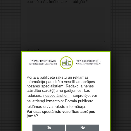
publicēta.Atzīmētie lauki ir obligāti
*
Vārds
*
E-pasts
*
Portālā publicētā rakstu un reklāmas
Web
informācija paredzēta veselības aprūpes
nozares speciālistiem. Redakcija nenes
atbildību sarežģījumu gadījumos, kas
radušies,
nespeciālistiem
interpretējot vai
Save my name, email, and website in this
nelietderīgi izmantojot Portālā publicēto
browser for the next time I comment.
reklāmas un/vai rakstu informāciju.
Vai esat speciālists veselības aprūpes
jomā?
Alternative:
Jā
Nē