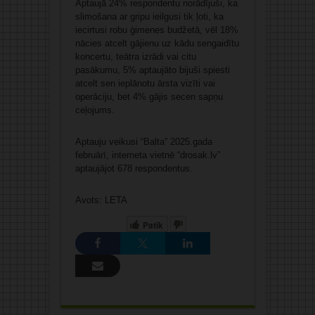
Aptaujā 24% respondentu norādījuši, ka
slimošana ar gripu ieilgusi tik ļoti, ka
iecirtusi robu ģimenes budžetā, vēl 18%
nācies atcelt gājienu uz kādu sengaidītu
koncertu, teātra izrādi vai citu
pasākumu, 5% aptaujāto bijuši spiesti
atcelt sen ieplānotu ārsta vizīti vai
operāciju, bet 4% gājis secen sapņu
ceļojums.
Aptauju veikusi “Balta” 2025.gada
februārī, interneta vietnē “drosak.lv”
aptaujājot 678 respondentus.
Avots: LETA
Patīk