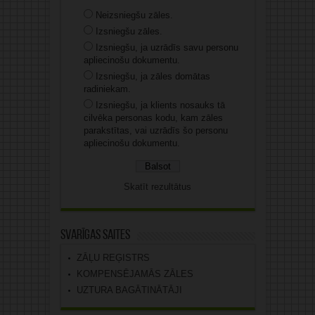
Neizsniegšu zāles.
Izsniegšu zāles.
Izsniegšu, ja uzrādīs savu personu
apliecinošu dokumentu.
Izsniegšu, ja zāles domātas
radiniekam.
Izsniegšu, ja klients nosauks tā
cilvēka personas kodu, kam zāles
parakstītas, vai uzrādīs šo personu
apliecinošu dokumentu.
Skatīt rezultātus
Svarīgas saites
ZĀĻU REĢISTRS
KOMPENSĒJAMĀS ZĀLES
UZTURA BAGĀTINĀTĀJI