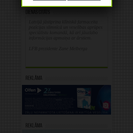
Dienas citāts
Latvijā jāstiprina klīniskā farmaceita
pozīcijas slimnīcā un veselības aprūpes
speciālistu komandā, kā arī jāuzlabo
informācijas apmaiņa ar ārstiem.
LFB prezidente Zane Melberga
Reklāma
Reklāma