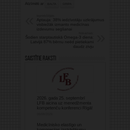
Atzīmēti ar:
BALTA
GRIPA
Iepriekšējais:
Aptauja: 38% iedzīvotāju uzkrājumus
visbiežāk izmanto medicīnas
izdevumu segšanai
Nākamais:
Šodien starptautiskā Omega-3 diena:
Latvijā 87% bērnu neēd pietiekami
daudz zivju
Saistītie raksti
2026. gada 25. septembrī
LFB aicina uz menedžmenta
kompetenču konferenci Rīgā!
06/08/2026
Medicīnisko elastīgo un
kompresijas izstrādājumu