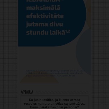
Aptauja
Kā jūs rīkosities, ja klients uzrāda
receptes numuru un vēlas saņemt zāles,
kuras parakstītas citai personai?