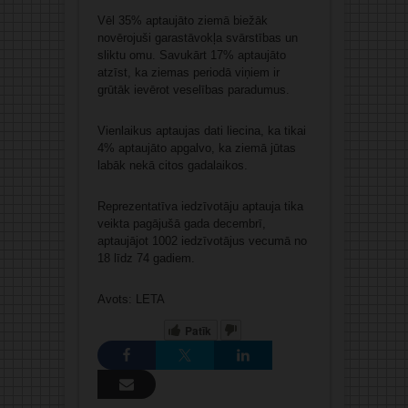
Vēl 35% aptaujāto ziemā biežāk
novērojuši garastāvokļa svārstības un
sliktu omu. Savukārt 17% aptaujāto
atzīst, ka ziemas periodā viņiem ir
grūtāk ievērot veselības paradumus.
Vienlaikus aptaujas dati liecina, ka tikai
4% aptaujāto apgalvo, ka ziemā jūtas
labāk nekā citos gadalaikos.
Reprezentatīva iedzīvotāju aptauja tika
veikta pagājušā gada decembrī,
aptaujājot 1002 iedzīvotājus vecumā no
18 līdz 74 gadiem.
Avots: LETA
Patīk