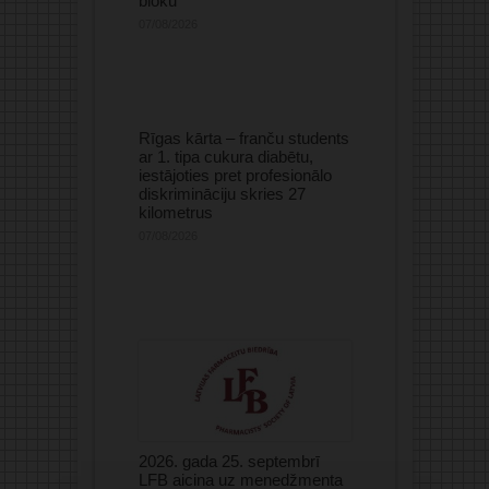
bloku
07/08/2026
Rīgas kārta – franču students
ar 1. tipa cukura diabētu,
iestājoties pret profesionālo
diskrimināciju skries 27
kilometrus
07/08/2026
2026. gada 25. septembrī
LFB aicina uz menedžmenta