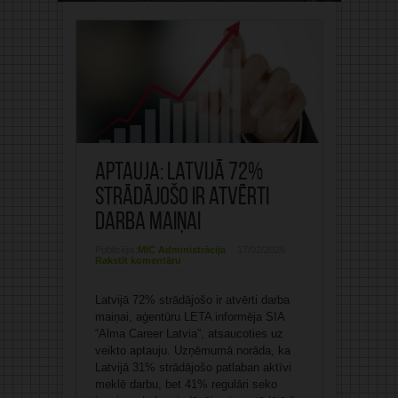
Aptauja: Latvijā 72%
strādājošo ir atvērti
darba maiņai
Publicējis:
MIC Administrācija
17/02/2026
Rakstīt komentāru
Latvijā 72% strādājošo ir atvērti darba
maiņai, aģentūru LETA informēja SIA
“Alma Career Latvia”, atsaucoties uz
veikto aptauju. Uzņēmumā norāda, ka
Latvijā 31% strādājošo patlaban aktīvi
meklē darbu, bet 41% regulāri seko