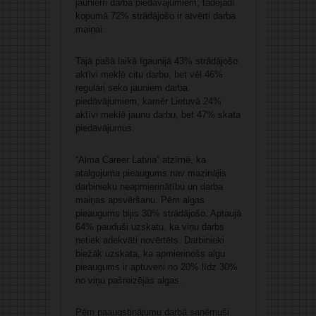
jauniem darba piedāvājumiem, tādējādi
kopumā 72% strādājošo ir atvērti darba
maiņai.
Tajā pašā laikā Igaunijā 43% strādājošo
aktīvi meklē citu darbu, bet vēl 46%
regulāri seko jauniem darba
piedāvājumiem, kamēr Lietuvā 24%
aktīvi meklē jaunu darbu, bet 47% skata
piedāvājumus.
“Alma Career Latvia” atzīmē, ka
atalgojuma pieaugums nav mazinājis
darbinieku neapmierinātību un darba
maiņas apsvēršanu. Pērn algas
pieaugums bijis 30% strādājošo. Aptaujā
64% pauduši uzskatu, ka viņu darbs
netiek adekvāti novērtēts. Darbinieki
biežāk uzskata, ka apmierinošs algu
pieaugums ir aptuveni no 20% līdz 30%
no viņu pašreizējās algas.
Pērn paaugstinājumu darbā saņēmuši