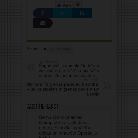
Patīk
Atzīmēti ar:
DARBA MAIŅA
Iepriekšējais:
Šogad valsts apmaksātu bērnu
vakcināciju pret ērču encefalītu
nodrošinās astoņos novados
Nākamais:
Dibināta “Migrēnas pacientu biedrība”
– jauns atbalsts migrēnas pacientiem
Latvijā
Saistītie raksti
Bērnu slimnīca atklās
Neiropsihiskās attīstības
centru, Simulāciju mācību
telpas un renovēto Operāciju