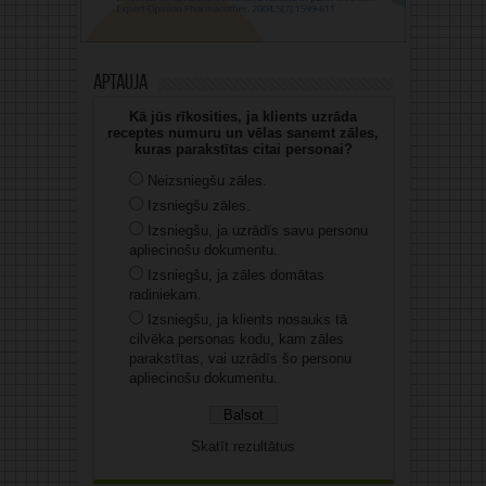
Aptauja
Kā jūs rīkosities, ja klients uzrāda
receptes numuru un vēlas saņemt zāles,
kuras parakstītas citai personai?
Neizsniegšu zāles.
Izsniegšu zāles.
Izsniegšu, ja uzrādīs savu personu
apliecinošu dokumentu.
Izsniegšu, ja zāles domātas
radiniekam.
Izsniegšu, ja klients nosauks tā
cilvēka personas kodu, kam zāles
parakstītas, vai uzrādīs šo personu
apliecinošu dokumentu.
Skatīt rezultātus