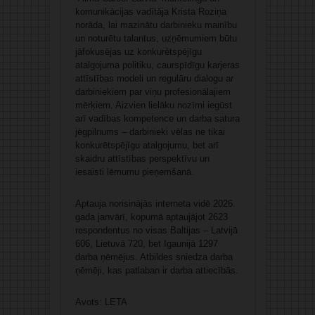
komunikācijas vadītāja Krista Roziņa
norāda, lai mazinātu darbinieku mainību
un noturētu talantus, uzņēmumiem būtu
jāfokusējas uz konkurētspējīgu
atalgojuma politiku, caurspīdīgu karjeras
attīstības modeli un regulāru dialogu ar
darbiniekiem par viņu profesionālajiem
mērķiem. Aizvien lielāku nozīmi iegūst
arī vadības kompetence un darba satura
jēgpilnums – darbinieki vēlas ne tikai
konkurētspējīgu atalgojumu, bet arī
skaidru attīstības perspektīvu un
iesaisti lēmumu pieņemšanā.
Aptauja norisinājās interneta vidē 2026.
gada janvārī, kopumā aptaujājot 2623
respondentus no visas Baltijas – Latvijā
606, Lietuvā 720, bet Igaunijā 1297
darba ņēmējus. Atbildes sniedza darba
ņēmēji, kas patlaban ir darba attiecībās.
Avots: LETA