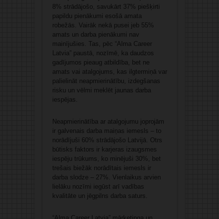
8% strādājošo, savukārt 37% piešķirti
papildu pienākumi esošā amata
robežās. Vairāk nekā pusei jeb 55%
amats un darba pienākumi nav
mainījušies. Tas, pēc “Alma Career
Latvia” paustā, nozīmē, ka daudzos
gadījumos pieaug atbildība, bet ne
amats vai atalgojums, kas ilgtermiņā var
palielināt neapmierinātību, izdegšanas
risku un vēlmi meklēt jaunas darba
iespējas.
Neapmierinātība ar atalgojumu joprojām
ir galvenais darba maiņas iemesls – to
norādījuši 60% strādājošo Latvijā. Otrs
būtisks faktors ir karjeras izaugsmes
iespēju trūkums, ko minējuši 30%, bet
trešais biežāk norādītais iemesls ir
darba slodze – 27%. Vienlaikus arvien
lielāku nozīmi iegūst arī vadības
kvalitāte un jēgpilns darba saturs.
“Alma Career Latvia” mārketinga un