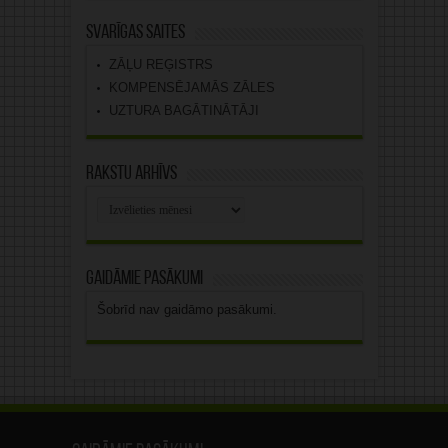
Svarīgas saites
ZĀĻU REĢISTRS
KOMPENSĒJAMĀS ZĀLES
UZTURA BAGĀTINĀTĀJI
Rakstu arhīvs
Rakstu
arhīvs
Gaidāmie pasākumi
Šobrīd nav gaidāmo pasākumi.