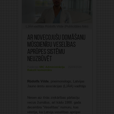
LJĀA vadītājs Rūdolfs Vilde (Publicitātes foto)
Ar novecojušu domāšanu
mūsdienīgu veselības
aprūpes sistēmu
neuzbūvēt
Publicējis:
MIC Administrācija
25/03/2026
Rakstīt komentāru
Rūdolfs Vilde
, pneimonologs, Latvijas
Jauno ārstu asociācijas (LJĀA) vadītājs
Nesen aiz tīrās ziņkārības pārlasīju
vecus žurnālus, arī kādu 1988. gada
decembra “Veselības” numuru, kas
vēstīja, ka Latvija veselības aprūpei