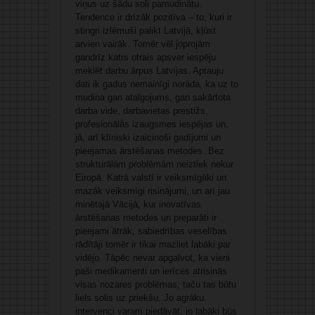
viņus uz šādu soli pamudinātu.
Tendence ir drīzāk pozitīva – to, kuri ir
stingri izlēmuši palikt Latvijā, kļūst
arvien vairāk. Tomēr vēl joprojām
gandrīz katrs otrais apsver iespēju
meklēt darbu ārpus Latvijas. Aptauju
dati ik gadus nemainīgi norāda, ka uz to
mudina gan atalgojums, gan sakārtota
darba vide, darbavietas prestižs,
profesionālās izaugsmes iespējas un,
jā, arī klīniski izaicinoši gadījumi un
pieejamas ārstēšanas metodes. Bez
strukturālām problēmām neiztiek nekur
Eiropā. Katrā valstī ir veiksmīgāki un
mazāk veiksmīgi risinājumi, un arī jau
minētajā Vācijā, kur inovatīvas
ārstēšanas metodes un preparāti ir
pieejami ātrāk, sabiedrības veselības
rādītāji tomēr ir tikai mazliet labāki par
vidējo. Tāpēc nevar apgalvot, ka vieni
paši medikamenti un ierīces atrisinās
visas nozares problēmas, taču tas būtu
liels solis uz priekšu. Jo agrāku
intervenci varam piedāvāt, jo labāki būs