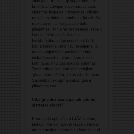
ziedojumi. Ir cilvēcīgi saprotams, ka
brīdī, kad Latvijas veselības aprūpes
sistēmas iespējas ir izsmeltas, cilvēki
meklē jebkādas alternatīvas, lai cik tās
maksātu un lai kur pasaulē būtu
pieejamas. Jo vairāk ārstēšanas iespēju
Latvija spētu piedāvāt un jo
kvalitatīvāku aprūpi nodrošināt brīdī,
kad ārstēšana vairs nav iespējama, jo
mazāk vajadzības pacientiem būtu
ieskatīties citos alternatīvos veidos,
kam jāvāc milzīgas naudas summas.
Tomēr situācijas, kad iedzīvotājiem
“jāsametas” zālēm, kuras citur Eiropas
Savienībā tiek apmaksātas, gan ir
pilnīgi greizas.
Cik ilgi entuziasma pamati izturēs
sistēmas slodzi?
Katru gadu aptaujājam LJĀA biedrus,
jautājot, vai viņi apsver iespēju strādāt
ārpus Latvijas un kas būtu iemesli, kuri