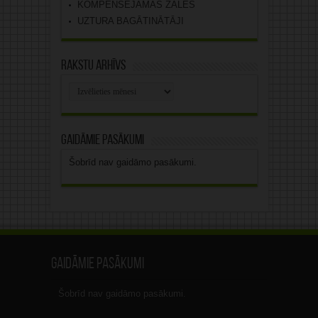
KOMPENSĒJAMĀS ZĀLES
UZTURA BAGĀTINĀTĀJI
Rakstu arhīvs
Rakstu
arhīvs
Gaidāmie pasākumi
Šobrīd nav gaidāmo pasākumi.
Gaidāmie pasākumi
Šobrīd nav gaidāmo pasākumi.