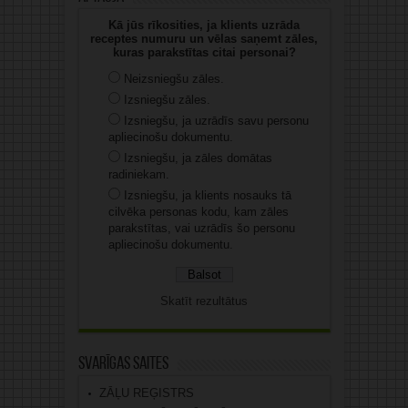
Kā jūs rīkosities, ja klients uzrāda
receptes numuru un vēlas saņemt zāles,
kuras parakstītas citai personai?
Neizsniegšu zāles.
Izsniegšu zāles.
Izsniegšu, ja uzrādīs savu personu
apliecinošu dokumentu.
Izsniegšu, ja zāles domātas
radiniekam.
Izsniegšu, ja klients nosauks tā
cilvēka personas kodu, kam zāles
parakstītas, vai uzrādīs šo personu
apliecinošu dokumentu.
Skatīt rezultātus
Svarīgas saites
ZĀĻU REĢISTRS