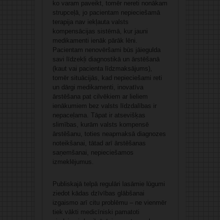
ko varam paveikt, tomēr nereti nonākam
strupceļā, jo pacientam nepieciešamā
terapija nav iekļauta valsts
kompensācijas sistēmā, kur jauni
medikamenti ienāk pārāk lēni.
Pacientam nenovēršami būs jāiegulda
savi līdzekļi diagnostikā un ārstēšanā
(kaut vai pacienta līdzmaksājums),
tomēr situācijās, kad nepieciešami reti
un dārgi medikamenti, inovatīva
ārstēšana pat cilvēkiem ar lieliem
ienākumiem bez valsts līdzdalības ir
nepaceļama. Tāpat ir atsevišķas
slimības, kurām valsts kompensē
ārstēšanu, toties neapmaksā diagnozes
noteikšanai, tātad arī ārstēšanas
saņemšanai, nepieciešamos
izmeklējumus.
Publiskajā telpā regulāri lasāmie lūgumi
ziedot kādas dzīvības glābšanai
izgaismo arī citu problēmu – ne vienmēr
tiek vākti medicīniski pamatoti