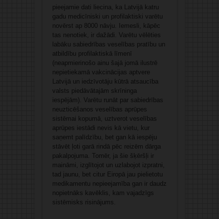
pieejamie dati liecina, ka Latvijā katru
gadu medicīniski un profilaktiski varētu
novērst ap 8000 nāvju. Iemesli, kāpēc
tas nenotiek, ir dažādi. Varētu vēlēties
labāku sabiedrības veselības pratību un
atbildību profilaktiskā līmenī
(neapmierinošo ainu šajā jomā ilustrē
nepietiekamā vakcinācijas aptvere
Latvijā un iedzīvotāju kūtrā atsaucība
valsts piedāvātajām skrīninga
iespējām). Varētu runāt par sabiedrības
neuzticēšanos veselības aprūpes
sistēmai kopumā, uztverot veselības
aprūpes iestādi nevis kā vietu, kur
saņemt palīdzību, bet gan kā iespēju
stāvēt ļoti garā rindā pēc reizēm dārga
pakalpojuma. Tomēr, ja šie šķēršļi ir
maināmi, izglītojot un uzlabojot izpratni,
tad jaunu, bet citur Eiropā jau pielietotu
medikamentu nepieejamība gan ir daudz
nopietnāks kavēklis, kam vajadzīgs
sistēmisks risinājums.