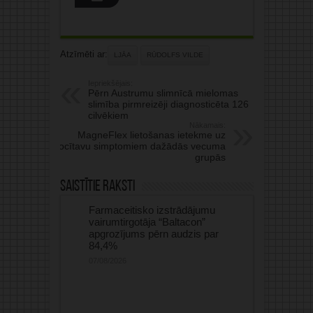
Atzīmēti ar:
LJĀA
RŪDOLFS VILDE
Iepriekšējais:
Pērn Austrumu slimnīcā mielomas
slimība pirmreizēji diagnosticēta 126
cilvēkiem
Nākamais:
MagneFlex lietošanas ietekme uz
locītavu simptomiem dažādās vecuma
grupās
Saistītie raksti
Farmaceitisko izstrādājumu
vairumtirgotāja “Baltacon”
apgrozījums pērn audzis par
84,4%
07/08/2026