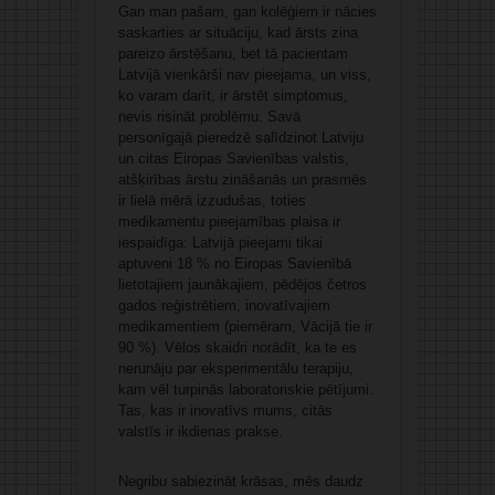
Gan man pašam, gan kolēģiem ir nācies
saskarties ar situāciju, kad ārsts zina
pareizo ārstēšanu, bet tā pacientam
Latvijā vienkārši nav pieejama, un viss,
ko varam darīt, ir ārstēt simptomus,
nevis risināt problēmu. Savā
personīgajā pieredzē salīdzinot Latviju
un citas Eiropas Savienības valstis,
atšķirības ārstu zināšanās un prasmēs
ir lielā mērā izzudušas, toties
medikamentu pieejamības plaisa ir
iespaidīga: Latvijā pieejami tikai
aptuveni 18 % no Eiropas Savienībā
lietotajiem jaunākajiem, pēdējos četros
gados reģistrētiem, inovatīvajiem
medikamentiem (piemēram, Vācijā tie ir
90 %). Vēlos skaidri norādīt, ka te es
nerunāju par eksperimentālu terapiju,
kam vēl turpinās laboratoriskie pētījumi.
Tas, kas ir inovatīvs mums, citās
valstīs ir ikdienas prakse.
Negribu sabiezināt krāsas, mēs daudz