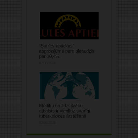
“Saules aptiekas”
apgrozījums pērn pieaudzis
par 10,4%
07/08/2026
Mediķu un līdzcilvēku
atbalsts ir vienlīdz svarīgi
tuberkulozes ārstēšanā
07/08/2026