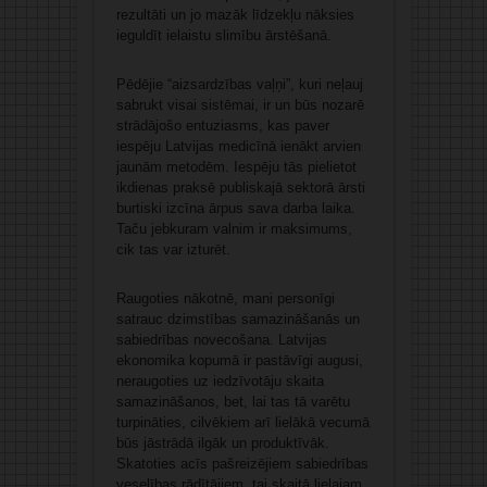
rezultāti un jo mazāk līdzekļu nāksies
ieguldīt ielaistu slimību ārstēšanā.
Pēdējie “aizsardzības vaļņi”, kuri neļauj
sabrukt visai sistēmai, ir un būs nozarē
strādājošo entuziasms, kas paver
iespēju Latvijas medicīnā ienākt arvien
jaunām metodēm. Iespēju tās pielietot
ikdienas praksē publiskajā sektorā ārsti
burtiski izcīna ārpus sava darba laika.
Taču jebkuram valnim ir maksimums,
cik tas var izturēt.
Raugoties nākotnē, mani personīgi
satrauc dzimstības samazināšanās un
sabiedrības novecošana. Latvijas
ekonomika kopumā ir pastāvīgi augusi,
neraugoties uz iedzīvotāju skaita
samazināšanos, bet, lai tas tā varētu
turpināties, cilvēkiem arī lielākā vecumā
būs jāstrādā ilgāk un produktīvāk.
Skatoties acīs pašreizējiem sabiedrības
veselības rādītājiem, tai skaitā lielajam