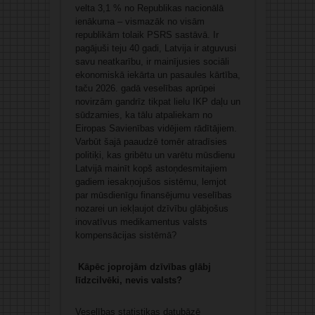
velta 3,1 % no Republikas nacionālā
ienākuma – vismazāk no visām
republikām tolaik PSRS sastāvā. Ir
pagājuši teju 40 gadi, Latvija ir atguvusi
savu neatkarību, ir mainījusies sociāli
ekonomiskā iekārta un pasaules kārtība,
taču 2026. gadā veselības aprūpei
novirzām gandrīz tikpat lielu IKP daļu un
sūdzamies, ka tālu atpaliekam no
Eiropas Savienības vidējiem rādītājiem.
Varbūt šajā paaudzē tomēr atradīsies
politiķi, kas gribētu un varētu mūsdienu
Latvijā mainīt kopš astoņdesmitajiem
gadiem iesakņojušos sistēmu, lemjot
par mūsdienīgu finansējumu veselības
nozarei un iekļaujot dzīvību glābjošus
inovatīvus medikamentus valsts
kompensācijas sistēmā?
Kāpēc joprojām dzīvības glābj
līdzcilvēki, nevis valsts?
Veselības statistikas datubāzē