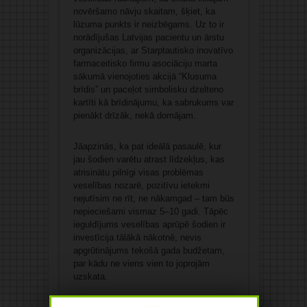
novēršamo nāvju skaitam, šķiet, ka
lūzuma punkts ir neizbēgams. Uz to ir
norādījušas Latvijas pacientu un ārstu
organizācijas, ar Starptautisko inovatīvo
farmaceitisko firmu asociāciju marta
sākumā vienojoties akcijā “Klusuma
brīdis” un paceļot simbolisku dzelteno
kartīti kā brīdinājumu, ka sabrukums var
pienākt drīzāk, nekā domājam.
Jāapzinās, ka pat ideālā pasaulē, kur
jau šodien varētu atrast līdzekļus, kas
atrisinātu pilnīgi visas problēmas
veselības nozarē, pozitīvu ietekmi
nejutīsim ne rīt, ne nākamgad – tam būs
nepieciešami vismaz 5–10 gadi. Tāpēc
ieguldījums veselības aprūpē šodien ir
investīcija tālākā nākotnē, nevis
apgrūtinājums tekošā gada budžetam,
par kādu ne viens vien to joprojām
uzskata.