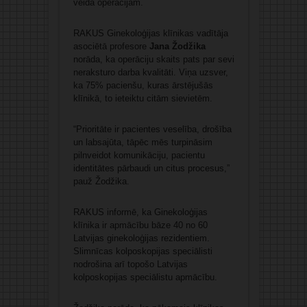
veida operācijām.
RAKUS Ginekoloģijas klīnikas vadītāja
asociētā profesore
Jana Žodžika
norāda, ka operāciju skaits pats par sevi
neraksturo darba kvalitāti. Viņa uzsver,
ka 75% pacienšu, kuras ārstējušās
klīnikā, to ieteiktu citām sievietēm.
“Prioritāte ir pacientes veselība, drošība
un labsajūta, tāpēc mēs turpināsim
pilnveidot komunikāciju, pacientu
identitātes pārbaudi un citus procesus,”
pauž Žodžika.
RAKUS informē, ka Ginekoloģijas
klīnika ir apmācību bāze 40 no 60
Latvijas ginekoloģijas rezidentiem.
Slimnīcas kolposkopijas speciālisti
nodrošina arī topošo Latvijas
kolposkopijas speciālistu apmācību.