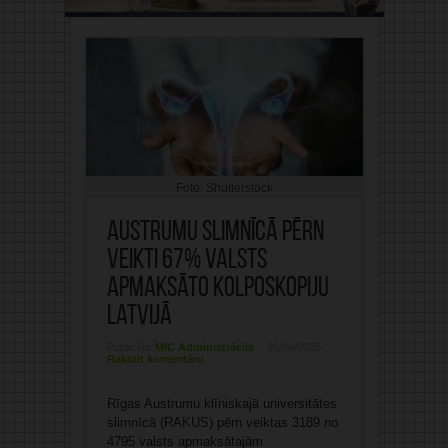
Foto: Shutterstock
Austrumu slimnīcā pērn
veikti 67% valsts
apmaksāto kolposkopiju
Latvijā
Publicējis:
MIC Administrācija
26/06/2026
Rakstīt komentāru
Rīgas Austrumu klīniskajā universitātes
slimnīcā (RAKUS) pērn veiktas 3189 no
4795 valsts apmaksātajām