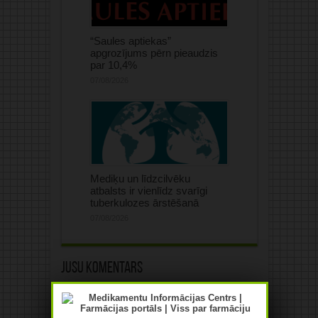
“Saules aptiekas”
apgrozījums pērn pieaudzis
par 10,4%
07/08/2026
Mediķu un līdzcilvēku
atbalsts ir vienlīdz svarīgi
tuberkulozes ārstēšanā
07/08/2026
Jūsu komentārs
Jūsu e-pasta adrese netiks
publicēta.Atzīmētie lauki ir obligāti
*