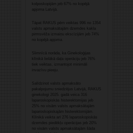
kolposkopijām jeb 67% no kopējā
apjoma Latvijā.
Tāpat RAKUS pērn veiktas 996 no 1354
valsts apmaksātajām dzemdes kakla
pirmsvēža izmaiņu ekscīzijām jeb 74%
no kopējā apjoma.
Slimnīcā norāda, ka Ginekoloģijas
klīnikā lielākā daļa operāciju jeb 76%
tiek veiktas, izmantojot minimāli
invazīvu pieeju.
Salīdzinot valsts apmaksāto
pakalpojumu sniedzējus Latvijā, RAKUS
ginekologi 2025. gadā veica 316
laparoskopiskās histerektomijas jeb
25% no visām valsts apmaksātajām
laparoskopiskajām histerektomijām.
Klīnikā veikta arī 276 laparoskopiskās
dzemdes piedēkļu operācijas jeb 20%
no visām valsts apmaksātajām šāda