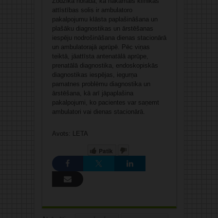
Žodžika norāda, ka nākamais klīnikas
attīstības solis ir ambulatoro
pakalpojumu klāsta paplašināšana un
plašāku diagnostikas un ārstēšanas
iespēju nodrošināšana dienas stacionārā
un ambulatorajā aprūpē. Pēc viņas
teiktā, jāattīsta antenatālā aprūpe,
prenatālā diagnostika, endoskopiskās
diagnostikas iespējas, iegurņa
pamatnes problēmu diagnostika un
ārstēšana, kā arī jāpaplašina
pakalpojumi, ko pacientes var saņemt
ambulatori vai dienas stacionārā.
Avots: LETA
Patīk