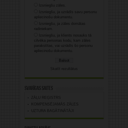
Izsniegšu zāles.
Izsniegšu, ja uzrādīs savu personu
apliecinošu dokumentu.
Izsniegšu, ja zāles domātas
radiniekam.
Izsniegšu, ja klients nosauks tā
cilvēka personas kodu, kam zāles
parakstītas, vai uzrādīs šo personu
apliecinošu dokumentu.
Skatīt rezultātus
Svarīgas saites
ZĀĻU REĢISTRS
KOMPENSĒJAMĀS ZĀLES
UZTURA BAGĀTINĀTĀJI