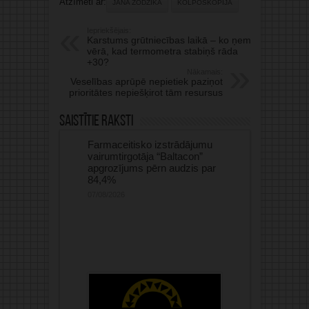
Atzīmēti ar:
JANA ŽODŽIKA
KOLPOSKOPIJA
Iepriekšējais:
Karstums grūtniecības laikā – ko ņemt
vērā, kad termometra stabiņš rāda
+30?
Nākamais:
Veselības aprūpē nepietiek paziņot
prioritātes nepiešķirot tām resursus
Saistītie raksti
Farmaceitisko izstrādājumu
vairumtirgotāja “Baltacon”
apgrozījums pērn audzis par
84,4%
07/08/2026