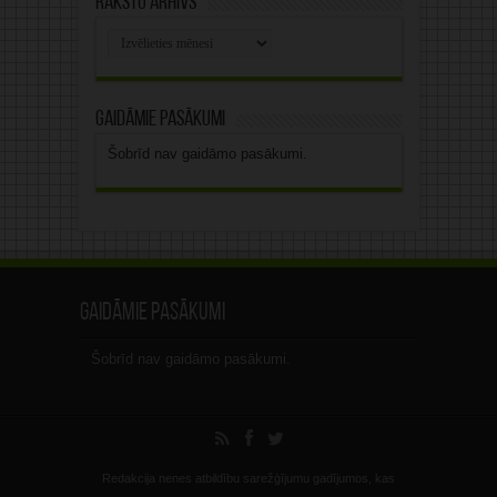
Rakstu arhīvs
Rakstu
arhīvs
Gaidāmie pasākumi
Šobrīd nav gaidāmo pasākumi.
Gaidāmie pasākumi
Šobrīd nav gaidāmo pasākumi.
Redakcija nenes atbildību sarežģījumu gadījumos, kas