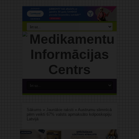
Sākums
»
Jaunākie raksti
»
Austrumu slimnīcā
pērn veikti 67% valsts apmaksāto kolposkopiju
Latvijā