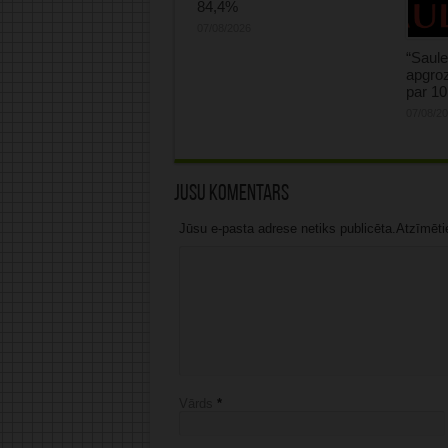
84,4%
07/08/2026
“Saule
apgroz
par 1
07/08/2
Jūsu komentārs
Jūsu e-pasta adrese netiks publicēta.Atzīmētie 
Vārds
*