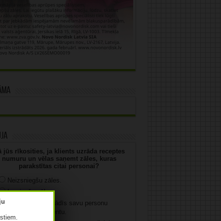
āma
uja
 jūs rīkosities, ja klients uzrāda receptes
numuru un vēlas saņemt zāles, kuras
parakstītas citai personai?
Neizsniegšu zāles.
Izsniegšu zāles.
Izsniegšu, ja uzrādīs savu personu
apliecinošu dokumentu.
istiem.