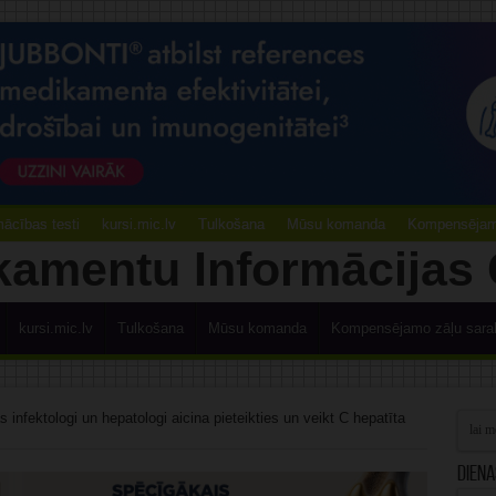
ācības testi
kursi.mic.lv
Tulkošana
Mūsu komanda
Kompensējamo
kursi.mic.lv
Tulkošana
Mūsu komanda
Kompensējamo zāļu sara
infektologi un hepatologi aicina pieteikties un veikt C hepatīta
Diena