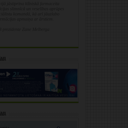
ijā jāstiprina klīniskā farmaceita
īcijas slimnīcā un veselības aprūpes
ciālistu komandā, kā arī jāuzlabo
ormācijas apmaiņa ar ārstiem.
 prezidente Zane Melberga
āma
āma