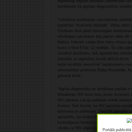
hepatologi regulāri piedalās sabiedrības ve
testēšanās kā agrīnas diagnostikas skaidr
“Līdztekus testēšanas veicināšanai vienlīdz
izplatīties “mutvārdu daiļradē”. Vēlos vērst
Cilvēkam tikai jābūt līdzestīgam ārstēšana
inficētajam pacientam bija jādzer zāles 48 
blakņu. Izārstēt varēja tikai vienu vīrusa a
kurss ir tikai 8 līdz 12 nedēļas. Šo zāļu pan
Uzsākot ārstēšanu, tiek apstādināta slimība
izārstēts un atgriežas sociāli aktīvā dzīvē.
testa rezultāts nenozīmē “nepārvaramu varu” 
universitātes profesore Baiba Rozentāle, Au
galvenā ārste.
“Agrīna diagnostika un ārstēšana pašlaik ir
Mūsdienās HIV tests būtu jāveic ikvienam 
HIV pārnese Latvijā patlaban notiek heteros
ikvienu. Dati liecina, ka HIV pacienta sociāl
dzimuma un profesijas. Diemžēl joprojām val
apšaubīts, ka visiem būtu jāpārbauda sava 
kontrolējamu hronisku veselības stāvokli. 
cilvēks ar HIV infekciju, un tas nodrošina pil
Portālā publicēt