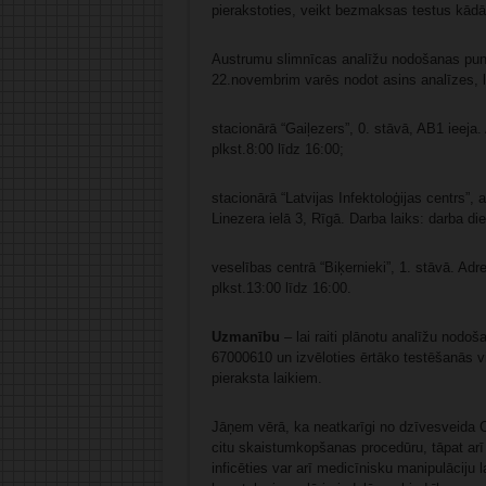
pierakstoties, veikt bezmaksas testus kād
Austrumu slimnīcas analīžu nodošanas punkt
22.novembrim varēs nodot asins analīzes, l
stacionārā “Gaiļezers”, 0. stāvā, AB1 ieeja.
plkst.8:00 līdz 16:00;
stacionārā “Latvijas Infektoloģijas centrs”,
Linezera ielā 3, Rīgā. Darba laiks: darba di
veselības centrā “Biķernieki”, 1. stāvā. Adr
plkst.13:00 līdz 16:00.
Uzmanību
– lai raiti plānotu analīžu nodoš
67000610 un izvēloties ērtāko testēšanās v
pieraksta laikiem.
Jāņem vērā, ka neatkarīgi no dzīvesveida C 
citu skaistumkopšanas procedūru, tāpat ar
inficēties var arī medicīnisku manipulāciju