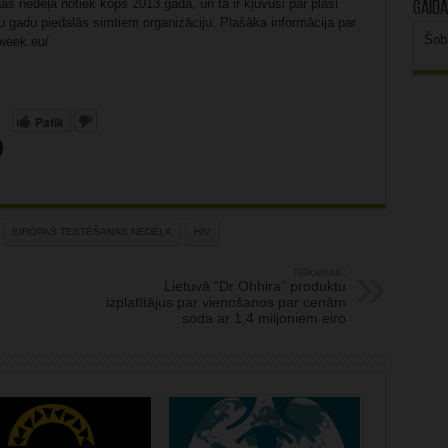
as nedēļa notiek kopš 2013.gada, un tā ir kļuvusi par plaši
Gaidā
 gadu piedalās simtiem organizāciju. Plašāka informācija par
Šob
gweek.eu/
Patīk
EIROPAS TESTĒŠANAS NEDĒĻA
HIV
Nākamais:
Lietuvā “Dr Ohhira” produktu
izplatītājus par vienošanos par cenām
soda ar 1,4 miljoniem eiro