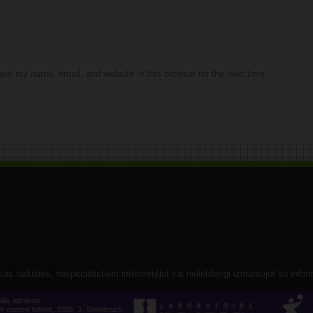
ve my name, email, and website in this browser for the next time
s radušies, nespeciālistiem interpretējot vai nelietderīgi izmantojot šo infor