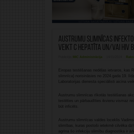
Austrumu slimnīcas infektolo
veikt C hepatīta un/vai HIV
Publicējis:
MIC Administrācija
14/11/2024
Raks
Eiropas testēšanas nedēļas ietvaros, kas R
slimnīca) norisināsies no 2024.gada 19. līd
Laboratorijas dienesta speciālisti aicina v
Austrumu slimnīcas rīkotās testēšanas akcija
testēties un pārbaudīties ikvienu vismaz rei
būt inficēts.
Austrumu slimnīcas valdes loceklis Vadims B
slimības, kuras postoši ietekmē cilvēka dzīv
agrīna šo infekciju slimību diagnostika ir ār