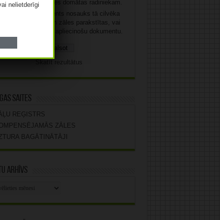
Izsniegšu, ja zāles domātas radiniekam.
vai nelietderīgi
Izsniegšu, ja klients nosauks tā cilvēka
personas kodu, kam zāles parakstītas, vai
uzrādīs šo personu apliecinošu dokumentu.
Skatīt rezultātus
gas saites
ĀĻU REĢISTRS
OMPENSĒJAMĀS ZĀLES
ZTURA BAGĀTINĀTĀJI
u arhīvs
stu
vs