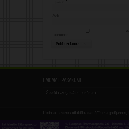
E-pasts
*
Web
Sa
I comment.
Alternative:
Gaidāmie pasākumi
Šobrīd nav gaidāmo pasākumi.
Redakcija nenes atbildību sarežģījumu gadījumos, ka