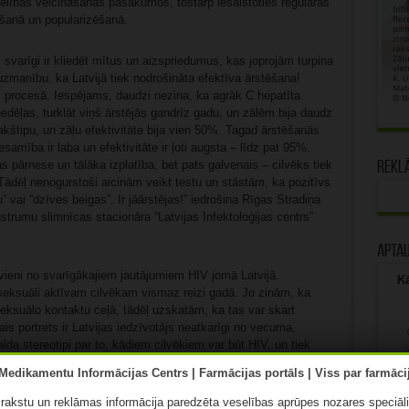
selības veicināšanas pasākumos, tostarp iesaistoties regulāras
ošanā un popularizēšanā.
 svarīgi ir kliedēt mītus un aizspriedumus, kas joprojām turpina
 uzmanību, ka Latvijā tiek nodrošināta efektīva ārstēšana!
s procesā. Iespējams, daudzi nezina, ka agrāk C hepatīta
nedēļas, turklāt viņš ārstējās gandrīz gadu, un zālēm bija daudz
pakštipu, un zāļu efektivitāte bija vien 50%. Tagad ārstēšanās
esamība ir laba un efektivitāte ir ļoti augsta – līdz pat 95%.
s pārnese un tālāka izplatība, bet pats galvenais – cilvēks tiek
Rekl
 Tādēļ nenogurstoši aicinām veikt testu un stāstām, ka pozitīvs
vai “dzīves beigas”. Ir jāārstējas!” iedrošina Rīgas Stradiņa
strumu slimnīcas stacionāra “Latvijas Infektoloģijas centrs”
Apta
 vieni no svarīgākajiem jautājumiem HIV jomā Latvijā.
Kā
seksuāli aktīvam cilvēkam vismaz reizi gadā. Jo zinām, ka
eksuālo kontaktu ceļā, tādēļ uzskatām, ka tas var skart
ais portrets ir Latvijas iedzīvotājs neatkarīgi no vecuma,
da stereotipi par to, kādiem cilvēkiem var būt HIV, un tiek
veselība. Uzsvēršu, ka HIV infekcija mūsdienās ir kļuvusi par
Patlaban saņemt valsts apmaksātu ārstēšanu var ikviens
nvērtīgu dzīvi. Tādēļ ir svarīgi iespējami ātrāk atklāt ikvienu,
ā rakstu un reklāmas informācija paredzēta veselības aprūpes nozares speciāl