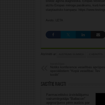
sniedz agrīna diagnostika. Eiropas testēšan
atzītu Eiropas mēroga pasākumu, kurā katru
starptautisko kampaņu: https://www.testin
Avots: LETA
Atzīmēti ar:
AUSTRUMU SLIMNĪCA
C HEPATĪTS
Iepriekšējais:
Notiks konference veselības aprūpes
speciālistiem “Kopā veselībai: Tev
tuvāk”
Saistītie raksti
Farmaceitisko izstrādājumu
vairumtirgotāja “Baltacon”
apgrozījums pērn audzis par