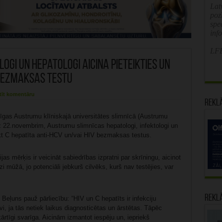
Latv
poz
spe
inf
LFB
gi un hepatologi aicina pieteikties un
 bezmaksas testu
tīt komentāru
Rekl
īgas Austrumu klīniskajā universitātes slimnīcā (Austrumu
z 22.novembrim, Austrumu slimnīcas hepatologi, infektologi un
eikt C hepatīta anti-HCV un/vai HIV bezmaksas testus.
s mērķis ir veicināt sabiedrības izpratni par skrīningu, aicinot
zi mūžā, jo potenciāli jebkurš cilvēks, kurš nav testējies, var
Rekl
eļuns pauž pārliecību: “HIV un C hepatīts ir infekciju
i, ja tās netiek laikus diagnosticētas un ārstētas. Tāpēc
kārtīgi svarīga. Aicinām izmantot iespēju un, iepriekš