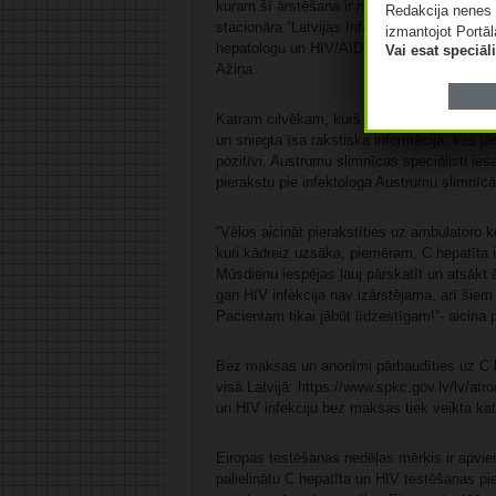
kuram šī ārstēšana ir nepieciešama, lai iero
Redakcija nenes 
stacionāra “Latvijas Infektoloģijas centrs” 
izmantojot Portāl
hepatologu un HIV/AIDS speciālistu asociāc
Vai esat speciā
Ažiņa.
Katram cilvēkam, kurš Austrumu slimnīcā vei
un sniegta īsa rakstiska informācija, kas jād
pozitīvi. Austrumu slimnīcas speciālisti ie
pierakstu pie infektologa Austrumu slimnīcā,
“Vēlos aicināt pierakstīties uz ambulatoro k
kuri kādreiz uzsāka, piemēram, C hepatīta i
Mūsdienu iespējas ļauj pārskatīt un atsākt
gan HIV infekcija nav izārstējama, arī šiem
Pacientam tikai jābūt līdzestīgam!”- aicina
Bez maksas un anonīmi pārbaudīties uz C h
visā Latvijā: https://www.spkc.gov.lv/lv/at
un HIV infekciju bez maksas tiek veikta ka
Eiropas testēšanas nedēļas mērķis ir apvien
palielinātu C hepatīta un HIV testēšanas pi