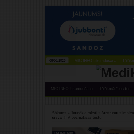
MIC-INFO Likumdošana
Tālākm
08/08/2026
MIC-INFO Likumdošana
Tālākmācības testi
Sākums
»
Jaunākie raksti
»
Austrumu slimnīcas 
un/vai HIV bezmaksas testu