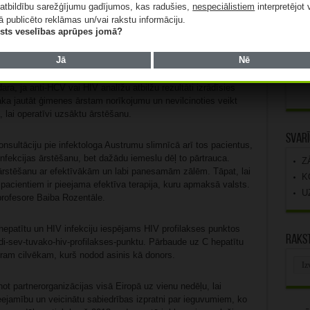
bežotu infekcijas izplatību,” ir pārliecināta Austrumu slimnīcas
atbildību sarežģījumu gadījumos, kas radušies,
nespeciālistiem
interpretējot 
ambulatoro pakalpojumu vadītāja, Latvijas Infektologu,
ā publicēto reklāmas un/vai rakstu informāciju.
ijas (LIHHASA) prezidente, ārste infektoloģe Dr. med. Inga
lists veselības aprūpes jomā?
Jā
Nē
ks asins analīžu testu, tiks skaidroti turpmākās rīcības soļi
ara, ja anti-HCV vai HIV analīžu atbilžu rezultāti izrādīsies
saka jautāt ģimenes ārstam norīkojumu un nevilcinoties veikt
 lai operatīvi uzsāktu ārstēšanu.
Svarī
onsultāciju pie infektologa Austrumu slimnīcā arī tos pacientus,
nfekcijas ārstēšanu, bet dažādu iemeslu dēļ to pārtrauca.
Z
 ārstēšanu ar efektīvākām un labi panesamām zālēm. Tāpat, lai
K
 pacientiem ir pieejama efektīva terapija, kuru apmaksā valsts.
U
 profesore Baiba Rozentāle.
epatītu un HIV infekciju iespējams HIV profilakses punktos
Rakst
rodi-sev-tuvako-hiv-profilakses-punktu. Pārbaude uz C hepatītu
tram cilvēkam, kurš nodod asinis kā donors.
Rak
arhī
ot partnerorganizācijas visā Eiropā uz vienu nedēļu, lai
eejamību un veicinātu sabiedrības izpratni par ieguvumiem, ko