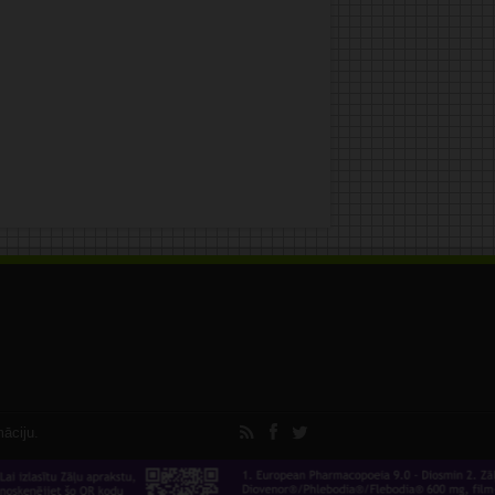
māciju.