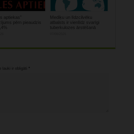
s aptiekas”
Mediķu un līdzcilvēku
ījums pērn pieaudzis
atbalsts ir vienlīdz svarīgi
0,4%
tuberkulozes ārstēšanā
026
07/08/2026
lauki ir obligāti
*