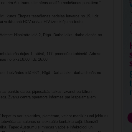
ā no trim Austrumu slimnīcas analīžu nodošanas punktiem.”
i, kuros Eiropas testēšanas nedēļas ietvaros no 19. līdz
ai veiktu anti-HCV un/vai HIV izmeklējuma testu:
 Adrese: Hipokrāta ielā 2, Rīgā. Darba laiks: darba dienās no
 ambulatorās daļas 1. stāvā, 117. procedūru kabinetā. Adrese:
enās no plkst.8:00 līdz 16:00;
ese: Lielvārdes ielā 68/1, Rīgā. Darba laiks: darba dienās no
anas punktu darbu, jāpiesakās laikus, zvanot pa tālruni
ietu. Zvanu centra operators informēs par iespējamajiem
hepatīts var izplatīties, piemēram, veicot manikīru vai jebkuru
ī tetovēšanas salonos un seksuālo kontaktu ceļā. Diemžēl
 laikā. Tāpēc Austrumu slimnīcas vadošie infektologi un