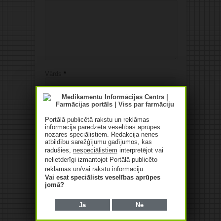
Vārds
*
E-pasts
*
Portālā publicētā rakstu un reklāmas
Web
informācija paredzēta veselības aprūpes
nozares speciālistiem. Redakcija nenes
atbildību sarežģījumu gadījumos, kas
radušies,
nespeciālistiem
interpretējot vai
Save my name, email, and website in this
nelietderīgi izmantojot Portālā publicēto
browser for the next time I comment.
reklāmas un/vai rakstu informāciju.
Vai esat speciālists veselības aprūpes
jomā?
Alternative:
Jā
Nē