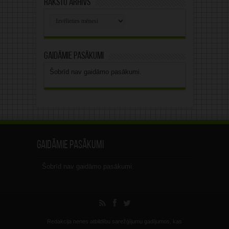
Rakstu arhīvs
Rakstu
arhīvs
Gaidāmie pasākumi
Šobrīd nav gaidāmo pasākumi.
Gaidāmie pasākumi
Šobrīd nav gaidāmo pasākumi.
Redakcija nenes atbildību sarežģījumu gadījumos, kas