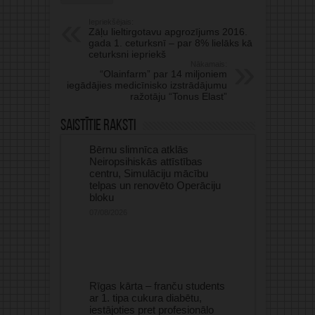
Iepriekšējais:
Zāļu lieltirgotavu apgrozījums 2016.
gada 1. ceturksnī – par 8% lielāks kā
ceturksni iepriekš
Nākamais:
“Olainfarm” par 14 miljoniem
iegādājies medicīnisko izstrādājumu
ražotāju “Tonus Elast”
Saistītie raksti
Bērnu slimnīca atklās
Neiropsihiskās attīstības
centru, Simulāciju mācību
telpas un renovēto Operāciju
bloku
07/08/2026
Rīgas kārta – franču students
ar 1. tipa cukura diabētu,
iestājoties pret profesionālo