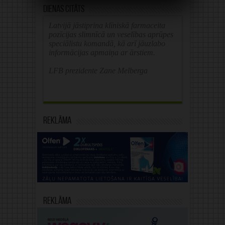
Dienas citāts
Latvijā jāstiprina klīniskā farmaceita
pozīcijas slimnīcā un veselības aprūpes
speciālistu komandā, kā arī jāuzlabo
informācijas apmaiņa ar ārstiem.
LFB prezidente Zane Melberga
Reklāma
Reklāma