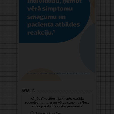
Aptauja
Kā jūs rīkosities, ja klients uzrāda
receptes numuru un vēlas saņemt zāles,
kuras parakstītas citai personai?
Neizsniegšu zāles.