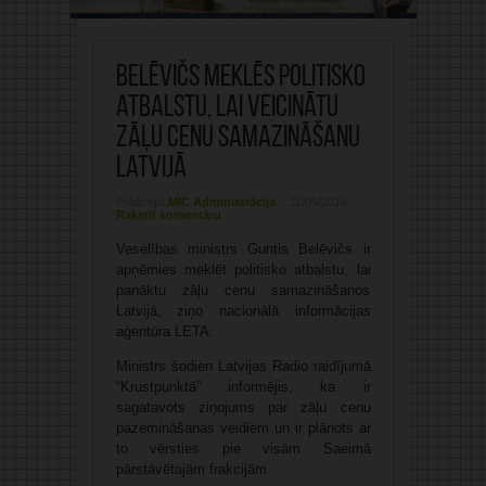
Belēvičs meklēs politisko
atbalstu, lai veicinātu
zāļu cenu samazināšanu
Latvijā
Publicējis:
MIC Administrācija
11/05/2016
Rakstīt komentāru
Veselības ministrs Guntis Belēvičs ir
apņēmies meklēt politisko atbalstu, lai
panāktu zāļu cenu samazināšanos
Latvijā, ziņo nacionālā informācijas
aģentūra LETA.
Ministrs šodien Latvijas Radio raidījumā
“Krustpunktā” informējis, ka ir
sagatavots ziņojums par zāļu cenu
pazemināšanas veidiem un ir plānots ar
to vērsties pie visām Saeimā
pārstāvētajām frakcijām.