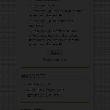
Izsniegšu zāles.
Izsniegšu, ja uzrādīs savu personu
apliecinošu dokumentu.
Izsniegšu, ja zāles domātas
radiniekam.
Izsniegšu, ja klients nosauks tā
cilvēka personas kodu, kam zāles
parakstītas, vai uzrādīs šo personu
apliecinošu dokumentu.
Skatīt rezultātus
Svarīgas saites
ZĀĻU REĢISTRS
KOMPENSĒJAMĀS ZĀLES
UZTURA BAGĀTINĀTĀJI