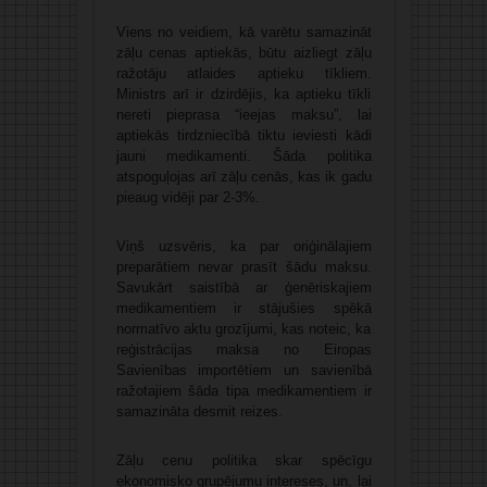
Viens no veidiem, kā varētu samazināt
zāļu cenas aptiekās, būtu aizliegt zāļu
ražotāju atlaides aptieku tīkliem.
Ministrs arī ir dzirdējis, ka aptieku tīkli
nereti pieprasa “ieejas maksu”, lai
aptiekās tirdzniecībā tiktu ieviesti kādi
jauni medikamenti. Šāda politika
atspoguļojas arī zāļu cenās, kas ik gadu
pieaug vidēji par 2-3%.
Viņš uzsvēris, ka par oriģinālajiem
preparātiem nevar prasīt šādu maksu.
Savukārt saistībā ar ģenēriskajiem
medikamentiem ir stājušies spēkā
normatīvo aktu grozījumi, kas noteic, ka
reģistrācijas maksa no Eiropas
Savienības importētiem un savienībā
ražotajiem šāda tipa medikamentiem ir
samazināta desmit reizes.
Zāļu cenu politika skar spēcīgu
ekonomisko grupējumu intereses, un, lai