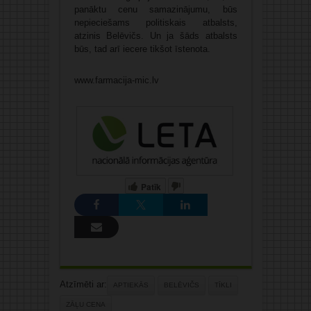
panāktu cenu samazinājumu, būs
nepieciešams politiskais atbalsts,
atzinis Belēvičs. Un ja šāds atbalsts
būs, tad arī iecere tikšot īstenota.
www.farmacija-mic.lv
Patīk
Atzīmēti ar:
APTIEKĀS
BELĒVIČS
TĪKLI
ZĀĻU CENA