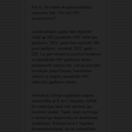
Par to, kā notiek eksprestestēšana,
noskaties šeit:
“Kā veic HIV
eksprestestu?”.
Latvijā pēdējos gados tiek reģistrēti
vidēji ap 180 jaunatklātu HIV infekcijas
gadījumu. 2023. gadā tika reģistrēti 188
jauni gadījumi, savukārt 2022. gadā –
229. Lai gan vērojama pozitīva tendence
un jaunatklāto HIV gadījumu skaits
pakāpeniski samazinās, Latvija joprojām
ierindojas starp Eiropas Savienības
valstīm ar augstu jaunatklāto HIV
infekcijas gadījumu skaitu.
Vienlaikus Latvijā saglabājas augsta
saslimstība ar B un C hepatītu, turklāt
šīs infekcijas bieži tiek atklātas jau
hroniskā stadijā. Tāpēc īpaši nozīmīga
ir savlaicīga diagnostika un ārstēšanas
uzsākšana. Būtiska loma ir regulārai
eksprestestēšanai, kā arī sabiedrības