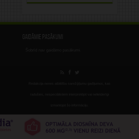
Gaidāmie pasākumi
Šobrīd nav gaidāmo pasākumi.
Redakcija nenes atbildību sarežģījumu gadījumos, kas
radušies, nespeciālistiem interpretējot vai nelietderīgi
izmantojot šo informāciju.