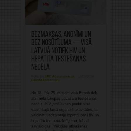
Bezmaksas, anonīmi un
bez nosūtījuma — visā
Latvijā notiek HIV un
hepatīta testēšanas
nedēļa
Publicējis:
MIC Administrācija
18/05/2026
Rakstīt komentāru
No 18. līdz 25. maijam visā Eiropā tiek
atzīmēta Eiropas pavasara testēšanas
nedēļa. HIV profilakses punkti visā
valstī šajā laikā organizē aktivitātes, lai
veicinātu iedzīvotāju izpratni par HIV un
hepatītu testu nozīmīgumu, kā arī
savlaicīgas infekcijas atklāšanas