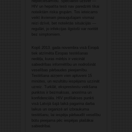
nepieciešamību. Speciālisti uzsver —
HIV un hepatīta testi nav paredzēti tikai
noteiktām riska grupām. Tos ieteicams
veikt ikvienam pieaugušajam vismaz
reizi dzīvē, bet noteiktās situācijās —
regulāri, jo infekcijas ilgstoši var noritēt
bez simptomiem.
Kopš 2013. gada novembra visā Eiropā
tiek atzīmēta Eiropas testēšanas
nedēļa, kuras mērķis ir veicināt
sabiedrības informētību un nodrošināt
veselības pārbaudes pieejamību.
Testēšana aizņem vien aptuveni 15
minūtes, un rezultātu iespējams uzzināt
uzreiz. Turklāt, eksprestestu veikšana
punktos ir bezmaksas, anonīma un
konfidenciāla. HIV profilakses punkti
visā Latvijā šajā laikā pagarina darba
laikus un organizē arī izbraukuma
testēšanu, lai iespēja pārbaudīt veselību
būtu pieejama pēc iespējas plašākai
sabiedrībai.