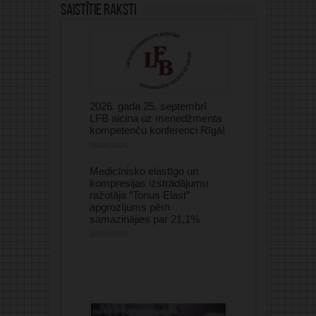
Saistītie raksti
2026. gada 25. septembrī
LFB aicina uz menedžmenta
kompetenču konferenci Rīgā!
06/08/2026
Medicīnisko elastīgo un
kompresijas izstrādājumu
ražotāja “Tonus Elast”
apgrozījums pērn
samazinājies par 21,1%
06/08/2026