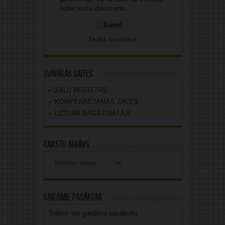
apliecinošu dokumentu.
Skatīt rezultātus
Svarīgas saites
ZĀĻU REĢISTRS
KOMPENSĒJAMĀS ZĀLES
UZTURA BAGĀTINĀTĀJI
Rakstu arhīvs
Rakstu
arhīvs
Gaidāmie pasākumi
Šobrīd nav gaidāmo pasākumi.