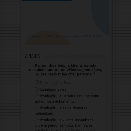
Aptauja
Kā jūs rīkosities, ja klients uzrāda
receptes numuru un vēlas saņemt zāles,
kuras parakstītas citai personai?
Neizsniegšu zāles.
Izsniegšu zāles.
Izsniegšu, ja uzrādīs savu personu
apliecinošu dokumentu.
Izsniegšu, ja zāles domātas
radiniekam.
Izsniegšu, ja klients nosauks tā
cilvēka personas kodu, kam zāles
parakstītas, vai uzrādīs šo personu