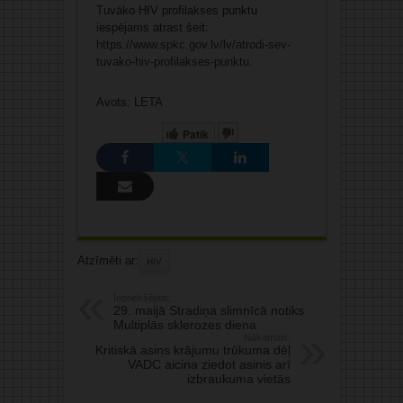
Tuvāko HIV profilakses punktu
iespējams atrast šeit:
https://www.spkc.gov.lv/lv/atrodi-sev-
tuvako-hiv-profilakses-punktu
.
Avots: LETA
Patīk
Atzīmēti ar:
HIV
Iepriekšējais:
29. maijā Stradiņa slimnīcā notiks
Multiplās sklerozes diena
Nākamais:
Kritiskā asins krājumu trūkuma dēļ
VADC aicina ziedot asinis arī
izbraukuma vietās