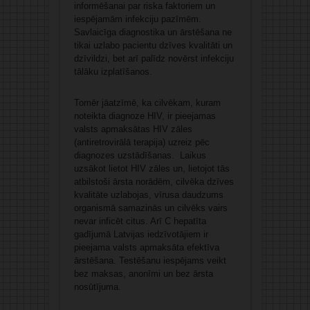
informēšanai par riska faktoriem un
iespējamām infekciju pazīmēm.
Savlaicīga diagnostika un ārstēšana ne
tikai uzlabo pacientu dzīves kvalitāti un
dzīvildzi, bet arī palīdz novērst infekciju
tālāku izplatīšanos.
Tomēr jāatzīmē, ka cilvēkam, kuram
noteikta diagnoze HIV, ir pieejamas
valsts apmaksātas HIV zāles
(antiretrovirālā terapija) uzreiz pēc
diagnozes uzstādīšanas. Laikus
uzsākot lietot HIV zāles un, lietojot tās
atbilstoši ārsta norādēm, cilvēka dzīves
kvalitāte uzlabojas, vīrusa daudzums
organismā samazinās un cilvēks vairs
nevar inficēt citus. Arī C hepatīta
gadījumā Latvijas iedzīvotājiem ir
pieejama valsts apmaksāta efektīva
ārstēšana. Testēšanu iespējams veikt
bez maksas, anonīmi un bez ārsta
nosūtījuma.