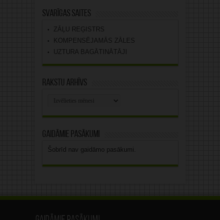
Svarīgas saites
ZĀĻU REĢISTRS
KOMPENSĒJAMĀS ZĀLES
UZTURA BAGĀTINĀTĀJI
Rakstu arhīvs
Rakstu
arhīvs
Gaidāmie pasākumi
Šobrīd nav gaidāmo pasākumi.