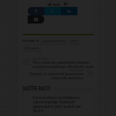
Patīk
Atzīmēti ar:
CUKURA DIABĒTS
SPKC
ŠTELMANE
Iepriekšējais:
Pērn nedaudz palielinājies diabēta
izraisīto komplikāciju dēļ mirušo skaits
Nākamais:
Dumpis: Ir maksimāli jāsamazina
antibiotiku lietošana
Saistītie raksti
Farmaceitisko izstrādājumu
vairumtirgotāja “Baltacon”
apgrozījums pērn audzis par
84,4%