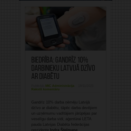
Biedrība: Gandrīz 10%
darbinieku Latvijā dzīvo
ar diabētu
Publicējis:
MIC Administrācija
18/11/2025
Rakstīt komentāru
Gandrīz 10% darba ņēmēju Latvijā
dzīvo ar diabētu, tāpēc darba devējiem
un uzņēmumu vadītājiem jārūpējas par
veselīgu darba vidi, aģentūrai LETA
pauda Latvijas Diabēta federācijas
prezidente
Indra Štelmane
.