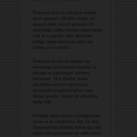
Štelmane lēsa, ka Latvijā ar diabētu
dzīvo aptuveni 100 000 cilvēku, un
eksperti lēšot, ka vēl apmēram 5%
iedzīvotāju varētu slimību neapzināties.
Līdz ar to gandrīz katrs desmitais
kolēģis darba kolektīvā varētu būt
cilvēks ar šo slimību.
Štelmane uzsver, ka diabēts nav
neveselīga dzīvesveida rezultāts un
nerodas no pārmērīgas saldumu
lietošanas. Tā ir slimība, kuras
pārvaldība nozīmē nepārtrauktu
uzraudzību un pašdisciplīnu visas
dienas garumā, tostarp arī atrodoties
darba vidē.
Privātajā telpā pacienti ir pielāgojušies
dzīvei ar šo saslimšanu, bet, kā rāda
Starptautiskās Diabēta federācijas dati,
darba vidē saslimšana var radīt stresu