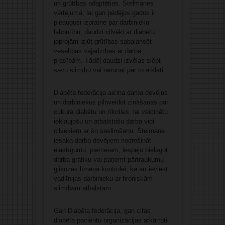
un grūtības adaptēties. Štelmanes
vērtējumā, lai gan pēdējos gados ir
pieaugusi izpratne par darbinieku
labbūtību, daudzi cilvēki ar diabētu
joprojām izjūt grūtības sabalansēt
veselības vajadzības ar darba
prasībām. Tādēļ daudzi izvēlas slēpt
savu slimību vai nerunāt par to atklāti.
Diabēta federācija aicina darba devējus
un darbiniekus pilnveidot zināšanas par
cukura diabētu un rīkoties, lai veicinātu
iekļaujošu un atbalstošu darba vidi
cilvēkiem ar šo saslimšanu. Štelmane
iesaka darba devējiem nodrošināt
elastīgumu, piemēram, iespēju pielāgot
darba grafiku vai paņemt pārtraukumu
glikozes līmeņa kontrolei, kā arī ieviest
vadlīnijas darbinieku ar hroniskām
slimībām atbalstam.
Gan Diabēta federācija, gan citas
diabēta pacientu organizācijas atkārtoti