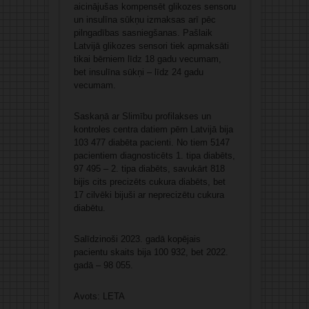
aicinājušas kompensēt glikozes sensoru
un insulīna sūkņu izmaksas arī pēc
pilngadības sasniegšanas. Pašlaik
Latvijā glikozes sensori tiek apmaksāti
tikai bērniem līdz 18 gadu vecumam,
bet insulīna sūkņi – līdz 24 gadu
vecumam.
Saskaņā ar Slimību profilakses un
kontroles centra datiem pērn Latvijā bija
103 477 diabēta pacienti. No tiem 5147
pacientiem diagnosticēts 1. tipa diabēts,
97 495 – 2. tipa diabēts, savukārt 818
bijis cits precizēts cukura diabēts, bet
17 cilvēki bijuši ar neprecizētu cukura
diabētu.
Salīdzinoši 2023. gadā kopējais
pacientu skaits bija 100 932, bet 2022.
gadā – 98 055.
Avots: LETA