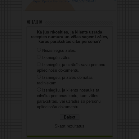
Aptauja
Kā jūs rīkosities, ja klients uzrāda
receptes numuru un vēlas saņemt zāles,
kuras parakstītas citai personai?
Neizsniegšu zāles.
Izsniegšu zāles.
Izsniegšu, ja uzrādīs savu personu
apliecinošu dokumentu.
Izsniegšu, ja zāles domātas
radiniekam.
Izsniegšu, ja klients nosauks tā
cilvēka personas kodu, kam zāles
parakstītas, vai uzrādīs šo personu
apliecinošu dokumentu.
Skatīt rezultātus