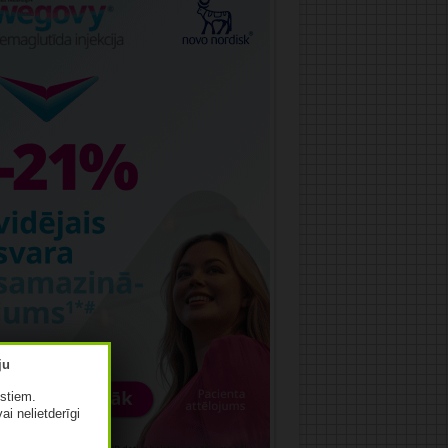
istiem.
vai nelietderīgi