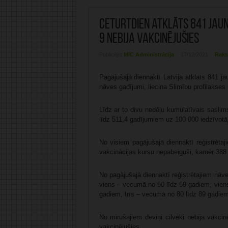
Ceturtdien atklāts 841 jauns 
9 nebija vakcinējušies
Publicējis:
MIC Administrācija
17/12/2021
Raks
Pagājušajā diennaktī Latvijā atklāts 841 ja
nāves gadījumi, liecina Slimību profilakses 
Līdz ar to divu nedēļu kumulatīvais saslims
līdz 511,4 gadījumiem uz 100 000 iedzīvotā
No visiem pagājušajā diennaktī reģistrēta
vakcinācijas kursu nepabeiguši, kamēr 388 
No pagājušajā diennaktī reģistrētajiem nāv
viens – vecumā no 50 līdz 59 gadiem, vien
gadiem, trīs – vecumā no 80 līdz 89 gadie
No mirušajiem deviņi cilvēki nebija vakcinē
vakcinējušies.