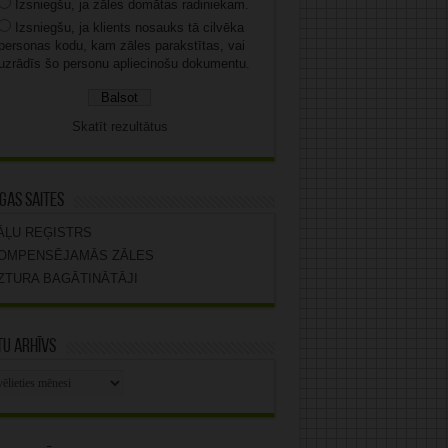
Izsniegšu, ja zāles domātas radiniekam.
Izsniegšu, ja klients nosauks tā cilvēka
personas kodu, kam zāles parakstītas, vai
uzrādīs šo personu apliecinošu dokumentu.
Skatīt rezultātus
gas saites
ĀĻU REĢISTRS
OMPENSĒJAMĀS ZĀLES
ZTURA BAGĀTINĀTĀJI
u arhīvs
stu
vs