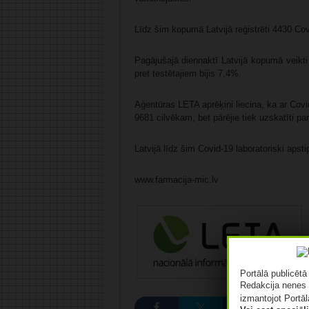
Līdz šim kopumā Latvijā reģistrēti 4430 Co
Pagājušajā diennaktī Latvijā kopumā veikti
pret testētajiem bijis 7,4%.
Aģentūras LETA aprēķini liecina, ka ar Cov
9681 cilvēkam, bet pārējie tiek uzskatīti pa
Latvijā līdz šim Covid-19 laboratoriski apst
www.farmacija-mic.lv
Portālā publicēt
Redakcija nenes 
izmantojot Portāl