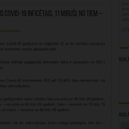
Latv
poz
Covid-19 inficētais, 11 miruši, no tiem –
spe
inf
LFB
tīt komentāru
uns Covid-19 gadījums un reģistrēti 11 ar šo slimību sasirgušo
un kontroles centra apkopotie dati.
Rekl
tības rādītājs pagājušās diennakts laikā ir pieaudzis no 505,1
ju.
jiem Covid-19 slimniekiem 453 jeb 53,86% bija nevakcinēti vai
bija vakcinējušies.
es gadījumiem viens cilvēks bija vecumā no 40 līdz 49 gadiem,
s – vecumā no 60 līdz 69 gadiem, četri – vecumā no 70 līdz 79
m un viens – vecumā no 90 līdz 99 gadiem.
Rekl
jušies vai arī vakcinācijas kursu nebija pabeiguši, bet divi –