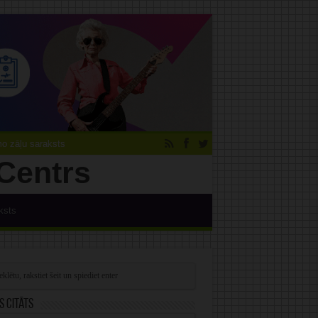
 zāļu saraksts
ksts
s citāts