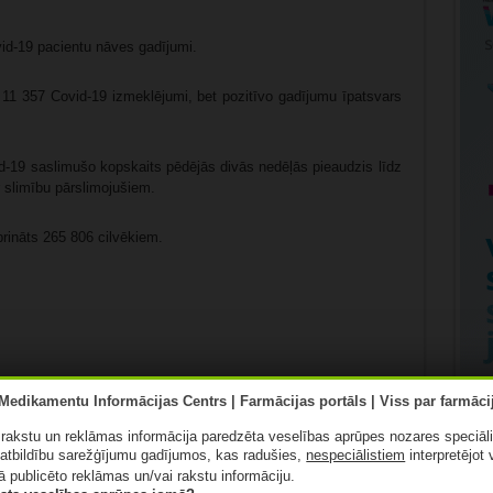
vid-19 pacientu nāves gadījumi.
 11 357 Covid-19 izmeklējumi, bet pozitīvo gadījumu īpatsvars
id-19 saslimušo kopskaits pēdējās divās nedēļās pieaudzis līdz
r slimību pārslimojušiem.
iprināts 265 806 cilvēkiem.
ā rakstu un reklāmas informācija paredzēta veselības aprūpes nozares speciāl
atbildību sarežģījumu gadījumos, kas radušies,
nespeciālistiem
interpretējot 
Patīk
ā publicēto reklāmas un/vai rakstu informāciju.