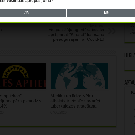
lists veselības aprūpes jomā?
Jā
Nē
Nākamais:
a
Eiropas Zāļu aģentūra iesaka
apstiprināt “Kineret” lietošanu
”
pieaugušajiem ar Covid-19
Rekl
Apta
Kā
s aptiekas”
Mediķu un līdzcilvēku
ījums pērn pieaudzis
atbalsts ir vienlīdz svarīgi
0,4%
tuberkulozes ārstēšanā
026
07/08/2026