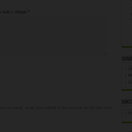
lauki ir obligāti
*
Svarī
Z
K
U
Rakst
ve my name, email, and website in this browser for the next time
Rak
arhī