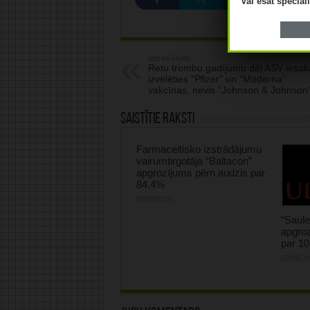
Vai esat speciā
Iepriekšējais:
Retu trombu gadījumu dēļ ASV iesak
izvēlēties “Pfizer” un “Moderna”
vakcīnas, nevis “Johnson & Johnson
Saistītie raksti
Farmaceitisko izstrādājumu
vairumtirgotāja “Baltacon”
apgrozījums pērn audzis par
84,4%
07/08/2026
“Saule
apgroz
par 1
07/08/2