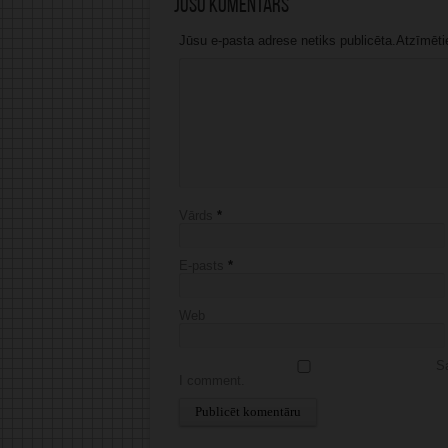
Jūsu komentārs
Jūsu e-pasta adrese netiks publicēta.Atzīmētie 
Vārds
*
E-pasts
*
Web
Sa
I comment.
Alternative: