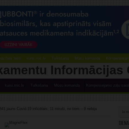
ācības testi
kursi.mic.lv
Tulkošana
Mūsu komanda
Kompensējamo
kursi.mic.lv
Tulkošana
Mūsu komanda
Kompensējamo zāļu sara
841 jauns Covid-19 inficētais, 11 miruši, no tiem – 9 nebija
Diena