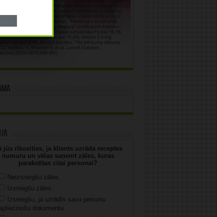
āma
uja
 jūs rīkosities, ja klients uzrāda receptes
numuru un vēlas saņemt zāles, kuras
parakstītas citai personai?
Neizsniegšu zāles.
Izsniegšu zāles.
Izsniegšu, ja uzrādīs savu personu
apliecinošu dokumentu.