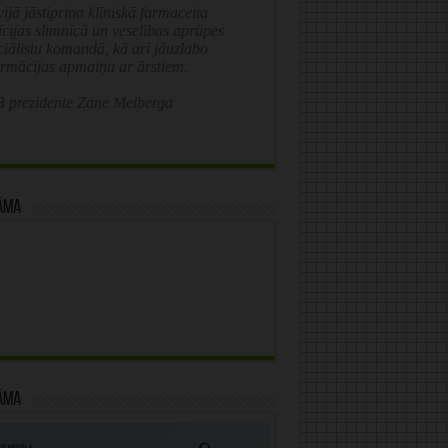
ijā jāstiprina klīniskā farmaceita
īcijas slimnīcā un veselības aprūpes
ciālistu komandā, kā arī jāuzlabo
ormācijas apmaiņa ar ārstiem.
 prezidente Zane Melberga
āma
āma