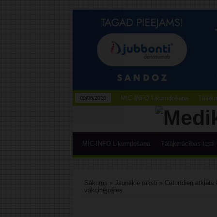
MIC-INFO Likumdošana
Tālākm
09/08/2026
MIC-INFO Likumdošana
Tālākmācības testi
Sākums
»
Jaunākie raksti
»
Ceturtdien atklāts 
vakcinējušies