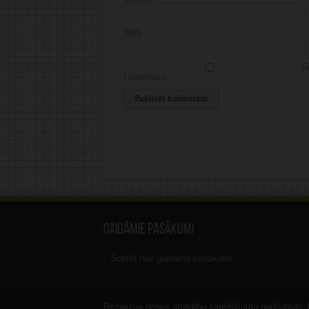
Web
Sa
I comment.
Alternative:
Gaidāmie pasākumi
Šobrīd nav gaidāmo pasākumi.
Redakcija nenes atbildību sarežģījumu gadījumos, ka