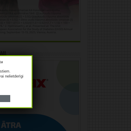
āma
istiem.
vai nelietderīgi