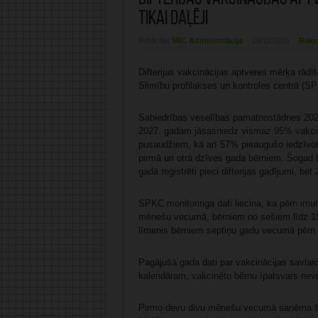
tikai daļēji
Publicējis:
MIC Administrācija
26/11/2025
Raks
Difterijas vakcinācijas aptveres mērķa rādītā
Slimību profilakses un kontroles centrā (S
Sabiedrības veselības pamatnostādnes 2021
2027. gadam jāsasniedz vismaz 95% vakcin
pusaudžiem, kā arī 57% pieaugušo iedzīvotā
pirmā un otrā dzīves gada bērniem. Šogad Lat
gadā reģistrēti pieci difterijas gadījumi, bet
SPKC monitoringa dati liecina, ka pērn imun
mēnešu vecumā, bērniem no sešiem līdz 11
līmenis bērniem septiņu gadu vecumā pērn
Pagājušā gada dati par vakcinācijas savlaicī
kalendāram, vakcinēto bērnu īpatsvars ne
Pirmo devu divu mēnešu vecumā saņēma 8