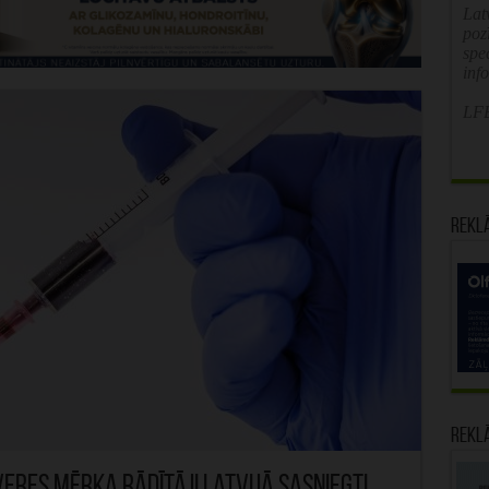
Latv
poz
spe
inf
LFB
Rekl
Rekl
veres mērķa rādītāji Latvijā sasniegti