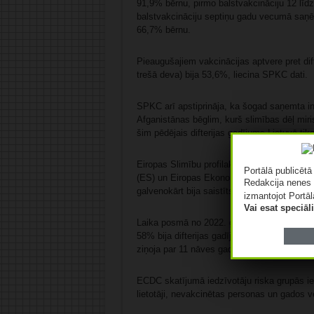
91,9% bērnu, pirmo balstvakcināciju 12 l
balstvakcināciju septiņu gadu vecumā saņ
66,7% bērnu.
Pieaugušajiem vakcinācijas aptvere pret dif
trešā deva) bija 53,6%, liecina SPKC dati.
SPKC arī apstiprināja, ka šogad saņemta inf
Afganistānas bēglim, kurš slimības dēļ miris
šim pēdējais difterijas gadījums Lietuvā tik
Eiropas Slimību profilakses un kontroles c
Portālā publicēt
(ES) un Eiropas Ekonomikas zonas (EEZ) val
Redakcija nenes 
galvenokārt bija saistīts ar inficētu migrant
izmantojot Portāl
Vai esat speciā
Laika posmā no 2022. gada līdz 2025. gada 4
58% bija difterijas gadījumi, kas tika ievest
ziņoja par 11 nāves gadījumiem, ko izraisīja 
ECDC skatījumā iedzīvotāju riska grupās iet
lietotāji, nevakcinētas personas un gados v