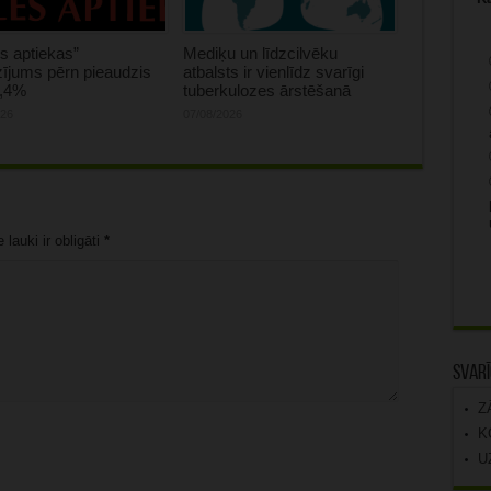
s aptiekas”
Mediķu un līdzcilvēku
ījums pērn pieaudzis
atbalsts ir vienlīdz svarīgi
0,4%
tuberkulozes ārstēšanā
026
07/08/2026
lauki ir obligāti
*
Svarī
Z
K
U