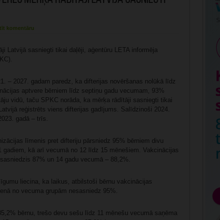
tīt komentāru
ji Latvijā sasniegti tikai daļēji, aģentūru LETA informēja
PKC).
. – 2027. gadam paredz, ka difterijas novēršanas nolūkā līdz
ācijas aptvere bērniem līdz septiņu gadu vecumam, 93%
ju vidū, taču SPKC norāda, ka mērķa rādītāji sasniegti tikai
vijā reģistrēts viens difterijas gadījums. Salīdzinoši 2024.
 2023. gadā – trīs.
izācijas līmenis pret difteriju pārsniedz 95% bērniem divu
 gadiem, kā arī vecumā no 12 līdz 15 mēnešiem. Vakcinācijas
 sasniedzis 87% un 14 gadu vecumā – 88,2%.
gumu liecina, ka laikus, atbilstoši bērnu vakcinācijas
vienā no vecuma grupām nesasniedz 95%.
5,2% bērnu, trešo devu sešu līdz 11 mēnešu vecumā saņēma