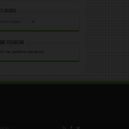
u arhīvs
stu
vs
mie pasākumi
rīd nav gaidāmo pasākumi.
māciju.