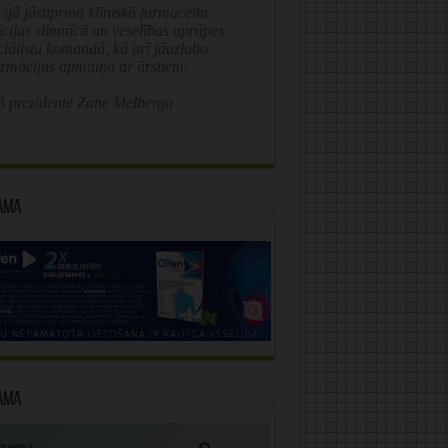
ijā jāstiprina klīniskā farmaceita
īcijas slimnīcā un veselības aprūpes
ciālistu komandā, kā arī jāuzlabo
ormācijas apmaiņa ar ārstiem.
 prezidente Zane Melberga
āma
āma