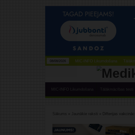
MIC-INFO Likumdošana
Tālākm
08/08/2026
MIC-INFO Likumdošana
Tālākmācības testi
Sākums
»
Jaunākie raksti
»
Difterijas vakcināc