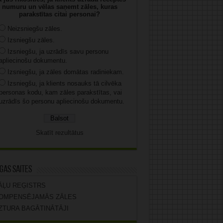
numuru un vēlas saņemt zāles, kuras
parakstītas citai personai?
Neizsniegšu zāles.
Izsniegšu zāles.
Izsniegšu, ja uzrādīs savu personu
apliecinošu dokumentu.
Izsniegšu, ja zāles domātas radiniekam.
Izsniegšu, ja klients nosauks tā cilvēka
personas kodu, kam zāles parakstītas, vai
uzrādīs šo personu apliecinošu dokumentu.
Skatīt rezultātus
gas saites
ĀĻU REĢISTRS
OMPENSĒJAMĀS ZĀLES
ZTURA BAGĀTINĀTĀJI