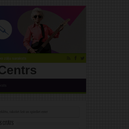
 zāļu saraksts
ksts
s citāts