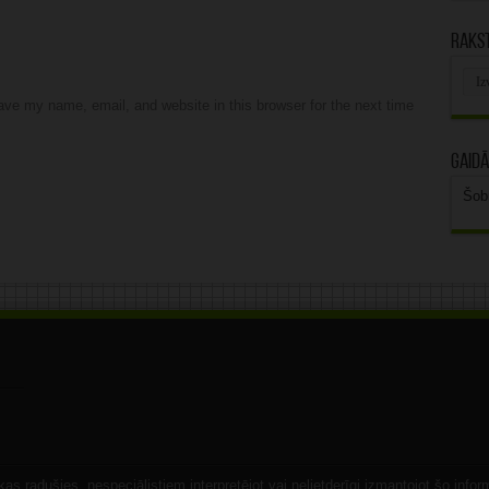
Rakst
Rak
arhī
ve my name, email, and website in this browser for the next time
Gaidā
Šob
s radušies, nespeciālistiem interpretējot vai nelietderīgi izmantojot šo infor