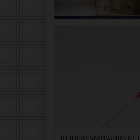
Difterijas vakcinācijas apt