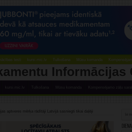
ācības testi
kursi.mic.lv
Tulkošana
Mūsu komanda
Kompensējamo
kursi.mic.lv
Tulkošana
Mūsu komanda
Kompensējamo zāļu sara
ijas aptveres mērķa rādītāji Latvijā sasniegti tikai daļēji
Diena