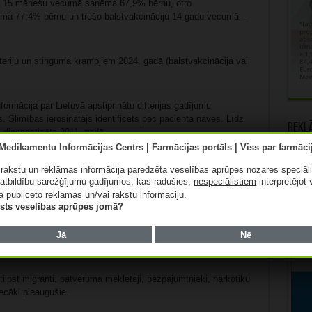
īdz 15 mēnešu vecumā saņēma 67,9% bērnu, otro
ēma 77,4% bērnu un trešo balstvakcināciju 14 gadu vecumā –
teriju un stinguma krampjiem 2024. gadā (balstvakcinācija vai
ormācija par Lietuvā apstiprinātu difterijas gadījumu
. Slimības ierosinātājs identificēts pēc pacienta nāves. Līdz
Rekl
a diagnosticēts 2011. gadā.
entrs (ECDC) ziņojis, ka kopš 2022. gada Eiropas Savienības
ā rakstu un reklāmas informācija paredzēta veselības aprūpes nozares speciāl
stīs ievērojami pieaudzis difterijas gadījumu skaits, kas
atbildību sarežģījumu gadījumos, kas radušies,
nespeciālistiem
interpretējot 
u ieceļošanu Eiropā.
ā publicēto reklāmas un/vai rakstu informāciju.
lists veselības aprūpes jomā?
. jūnijam bija ziņots par 554 difterijas gadījumiem. No tiem
i ES un EEZ valstīs. Attiecīgajā laika periodā septiņas valstis
Jā
Nē
difterija.
ilpst migranti, patvēruma meklētāji, bezpajumtnieki, narkotiku
ecāki pieaugušie.