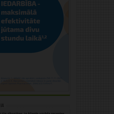
uja
 jūs rīkosities, ja klients uzrāda receptes