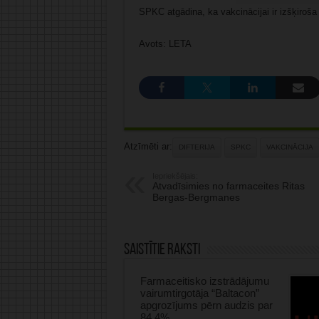
SPKC atgādina, ka vakcinācijai ir izšķiroša 
Avots: LETA
Atzīmēti ar:
DIFTERIJA
SPKC
VAKCINĀCIJA
Iepriekšējais:
Atvadīsimies no farmaceites Ritas
Bergas-Bergmanes
Saistītie raksti
Farmaceitisko izstrādājumu
vairumtirgotāja “Baltacon”
apgrozījums pērn audzis par
84,4%