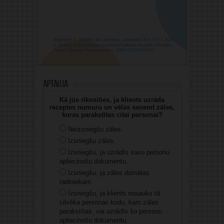
Aptauja
Kā jūs rīkosities, ja klients uzrāda
receptes numuru un vēlas saņemt zāles,
kuras parakstītas citai personai?
Neizsniegšu zāles.
Izsniegšu zāles.
Izsniegšu, ja uzrādīs savu personu
apliecinošu dokumentu.
Izsniegšu, ja zāles domātas
radiniekam.
Izsniegšu, ja klients nosauks tā
cilvēka personas kodu, kam zāles
parakstītas, vai uzrādīs šo personu
apliecinošu dokumentu.