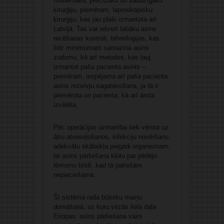
modernāku, precīzāku un saudzīgāku
ķirurģiju, piemēram, laproskopisku
ķirurģiju, kas jau plaši izmantota arī
Latvijā. Tas var ietvert labāku asins
recēšanas kontroli, tehnoloģijas, kas
līdz minimumam samazina asins
zudumu, kā arī metodes, kas ļauj
izmantot paša pacienta asinis –
piemēram, iespējama arī paša pacienta
asins rezervju sagatavošana, ja tā ir
piemērota un pacienta, kā arī ārsta
izvēlēta.
Pēc operācijas uzmanība tiek vērsta uz
ātru atveseļošanos, infekciju novēršanu,
adekvātu skābekļa piegādi organismam,
lai asins pārliešana kļūtu par pēdējo
lēmumu brīdī, kad tā patiešām
nepieciešama.
Šī sistēma rada būtisku maiņu
domāšanā, uz kuru virzās liela daļa
Eiropas: asins pārliešana vairs