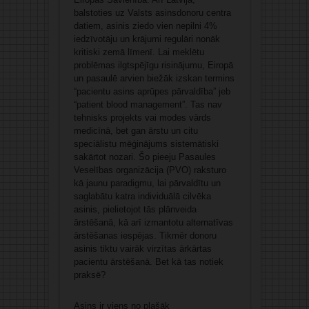
balstoties uz Valsts asinsdonoru centra
datiem, asinis ziedo vien nepilni 4%
iedzīvotāju un krājumi regulāri nonāk
kritiski zemā līmenī. Lai meklētu
problēmas ilgtspējīgu risinājumu, Eiropā
un pasaulē arvien biežāk izskan termins
“pacientu asins aprūpes pārvaldība” jeb
“patient blood management”. Tas nav
tehnisks projekts vai modes vārds
medicīnā, bet gan ārstu un citu
speciālistu mēģinājums sistemātiski
sakārtot nozari. Šo pieeju Pasaules
Veselības organizācija (PVO) raksturo
kā jaunu paradigmu, lai pārvaldītu un
saglabātu katra individuālā cilvēka
asinis, pielietojot tās plānveida
ārstēšanā, kā arī izmantotu alternatīvas
ārstēšanas iespējas. Tikmēr donoru
asinis tiktu vairāk virzītas ārkārtas
pacientu ārstēšanā. Bet kā tas notiek
praksē?
Asins ir viens no plašāk