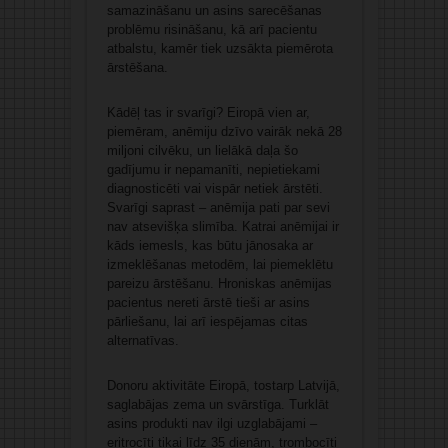
samazināšanu un asins sarecēšanas
problēmu risināšanu, kā arī pacientu
atbalstu, kamēr tiek uzsākta piemērota
ārstēšana.
Kādēļ tas ir svarīgi? Eiropā vien ar,
piemēram, anēmiju dzīvo vairāk nekā 28
miljoni cilvēku, un lielākā daļa šo
gadījumu ir nepamanīti, nepietiekami
diagnosticēti vai vispār netiek ārstēti.
Svarīgi saprast – anēmija pati par sevi
nav atsevišķa slimība. Katrai anēmijai ir
kāds iemesls, kas būtu jānosaka ar
izmeklēšanas metodēm, lai piemeklētu
pareizu ārstēšanu. Hroniskas anēmijas
pacientus nereti ārstē tieši ar asins
pārliešanu, lai arī iespējamas citas
alternatīvas.
Donoru aktivitāte Eiropā, tostarp Latvijā,
saglabājas zema un svārstīga. Turklāt
asins produkti nav ilgi uzglabājami –
eritrocīti tikai līdz 35 dienām, trombocīti