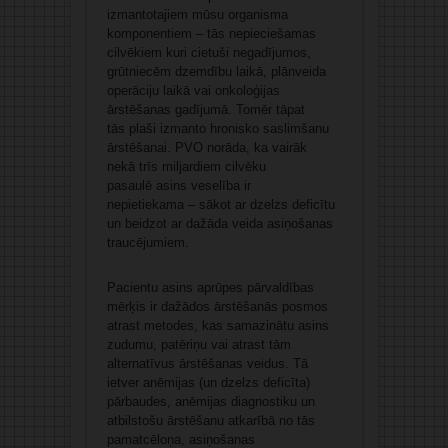
izmantotajiem mūsu organisma
komponentiem – tās nepieciešamas
cilvēkiem kuri cietuši negadījumos,
grūtniecēm dzemdību laikā, plānveida
operāciju laikā vai onkoloģijas
ārstēšanas gadījumā. Tomēr tāpat
tās plaši izmanto hronisko saslimšanu
ārstēšanai. PVO norāda, ka vairāk
nekā trīs miljardiem cilvēku
pasaulē asins veselība ir
nepietiekama – sākot ar dzelzs deficītu
un beidzot ar dažāda veida asiņošanas
traucējumiem.
Pacientu asins aprūpes pārvaldības
mērķis ir dažādos ārstēšanās posmos
atrast metodes, kas samazinātu asins
zudumu, patēriņu vai atrast tām
alternatīvus ārstēšanas veidus. Tā
ietver anēmijas (un dzelzs deficīta)
pārbaudes, anēmijas diagnostiku un
atbilstošu ārstēšanu atkarībā no tās
pamatcēloņa, asiņošanas