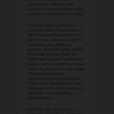
pacienta asins zudumam, asins
sastāvam un organisma spējai uzturēt
pietiekamu skābekļa daudzumu audos.
Praksē tas sākas ar salīdzinoši
vienkāršām lietām. Pirms operācijas
tiek rūpīgi pārbaudīts hemoglobīns un
dzelzs līmenis, jo anēmija ir viens no
biežākajiem asins pārliešanas
iemesliem. Ja atklājas dzelzs deficīts,
to var ārstēt savlaicīgi. Tāpat tiek
izvērtēti pacienta lietotie medikamenti,
jo daļa no tiem var palielināt asiņošanas
risku un tos iespējams uz laiku pielāgot.
Papildu var tikt izmantota
medikamentoza terapija pacientiem,
kuriem regulāri nepieciešamas asins
pārliešanas, lai atbalstītu organismu un
samazinātu asins pārliešanas
nepieciešamību.
Ārstēšanas laikā pieeja nozīmē