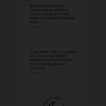
Bērnu slimnīca atklās
Neiropsihiskās attīstības
centru, Simulāciju mācību
telpas un renovēto Operāciju
bloku
07/08/2026
Rīgas kārta – franču students
ar 1. tipa cukura diabētu,
iestājoties pret profesionālo
diskrimināciju skries 27
kilometrus
07/08/2026