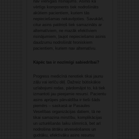
nav vienīgais risinājums. Asinis kā
vērtīgs komponents tiek nodrošināts
akūtiem pacientiem, kuriem tās
nepieciešamas nekavējoties. Savukārt,
citur asins patēriņš tiek samazināts ar
alternatīviem, ne mazāk efektīviem
risinājumiem, ļaujot nepieciešamo asinis
daudzumu nodrošināt hroniskiem
pacientiem, kuriem nav alternatīvu.
Kāpēc tas ir nozīmīgi sabiedrībai?
Progress medicīnā nenotiek tikai jaunu
zāļu vai ierīču dēļ. Dažreiz būtiskākie
uzlabojumi rodas, pārdomājot to, kā tiek
izmantoti jau pieejamie resursi. Pacientu
asins aprūpes pārvaldība ir tieši šāds
piemērs – saskaņā ar Pasaules
Veselības organizācijas datiem, tā ne
tikai samazina mirstību, komplikācijas
un uzturēšanās laiku slimnīcā, bet arī
nodrošina ātrāku atveseļošanos un
gudrāku, efektīvāku asins resursu