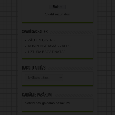
Skatīt rezultātus
Svarīgas saites
ZĀĻU REĢISTRS
KOMPENSĒJAMĀS ZĀLES
UZTURA BAGĀTINĀTĀJI
Rakstu arhīvs
Rakstu
arhīvs
Gaidāmie pasākumi
Šobrīd nav gaidāmo pasākumi.