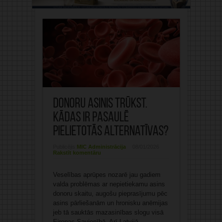
Donoru asinis trūkst.
Kādas ir pasaulē
pielietotās alternatīvas?
Publicējis:
MIC Administrācija
08/01/2026
Rakstīt komentāru
Veselības aprūpes nozarē jau gadiem
valda problēmas ar nepietiekamu asins
donoru skaitu, augošu pieprasījumu pēc
asins pārliešanām un hronisku anēmijas
jeb tā sauktās mazasinības slogu visā
Eiropas Savienībā. Arī Latvijā,