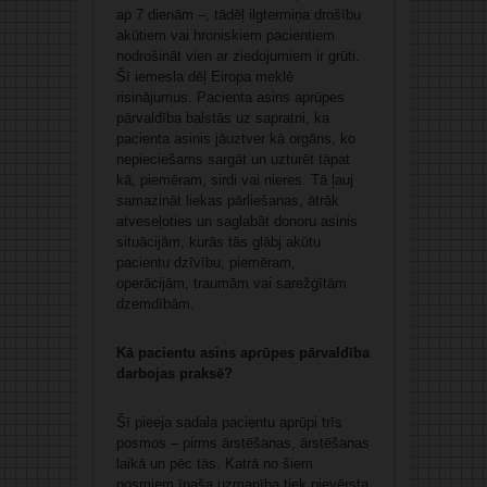
ap 7 dienām –, tādēļ ilgtermiņa drošību
akūtiem vai hroniskiem pacientiem
nodrošināt vien ar ziedojumiem ir grūti.
Šī iemesla dēļ Eiropa meklē
risinājumus. Pacienta asins aprūpes
pārvaldība balstās uz sapratni, ka
pacienta asinis jāuztver kā orgāns, ko
nepieciešams sargāt un uzturēt tāpat
kā, piemēram, sirdi vai nieres. Tā ļauj
samazināt liekas pārliešanas, ātrāk
atveseļoties un saglabāt donoru asinis
situācijām, kurās tās glābj akūtu
pacientu dzīvību, piemēram,
operācijām, traumām vai sarežģītām
dzemdībām.
Kā pacientu asins aprūpes pārvaldība
darbojas praksē?
Šī pieeja sadala pacientu aprūpi trīs
posmos – pirms ārstēšanas, ārstēšanas
laikā un pēc tās. Katrā no šiem
posmiem īpaša uzmanība tiek pievērsta